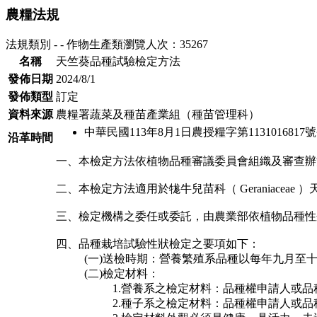
農糧法規
法規類別 - - 作物生產類
瀏覽人次：35267
名稱
天竺葵品種試驗檢定方法
發佈日期
2024/8/1
發佈類型
訂定
資料來源
農糧署蔬菜及種苗產業組（種苗管理科）
中華民國113年8月1日農授糧字第1131016817
沿革時間
一、本檢定方法依植物品種審議委員會組織及審查辦
二、本檢定方法適用於牻牛兒苗科（ Geraniaceae ）天竺
三、檢定機構之委任或委託，由農業部依植物品種性
四、品種栽培試驗性狀檢定之要項如下：
(一)送檢時期：營養繁殖系品種以每年九月至
(二)檢定材料：
1.營養系之檢定材料：品種權申請人或
2.種子系之檢定材料：品種權申請人或