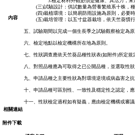
3.檢定材料外觀必須是健康、具活力，
(三)試驗設計：供試數量為營養繁殖系十株，
(四)栽植環境：以簡易防雨設施為原則，必要
內容
(五)栽培管理：以五寸盆器栽培，依天竺葵
五、試驗期間以完成一個生長季之試驗觀察檢定為原
六、檢定地點以檢定機構所在地為原則。
七、性狀調查應依天竺葵品種性狀表(如附件)所定規
八、對照品種應為可取得之已公開品種，並選取性狀
九、申請品種之主要性狀為對環境逆境或病蟲害之抗
十、申請品種可區別性、一致性及穩定性之認定，應
十一、性狀檢定過程如有疑義，應由檢定機構或審議
相關連結
附件下載