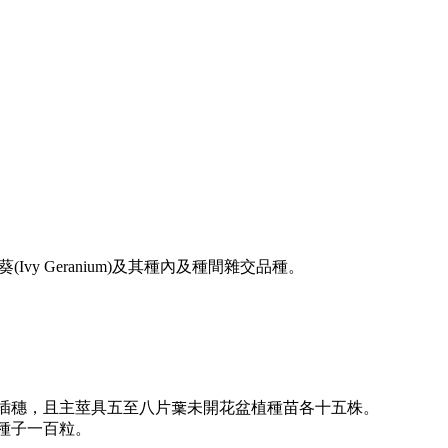
竺葵(Ivy Geranium)及其種內及種間雜交品種。
芽插穗，且主莖具五至八片葉未開花盆植種苗各十五株。
種子一百粒。