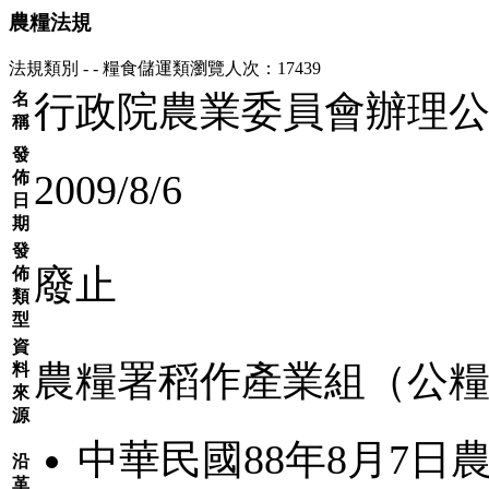
農糧法規
法規類別 - - 糧食儲運類
瀏覽人次：17439
行政院農業委員會辦理
名
稱
發
2009/8/6
佈
日
期
發
廢止
佈
類
型
資
農糧署稻作產業組（公
料
來
源
中華民國88年8月7日農
沿
革