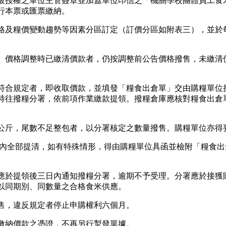
被授權之單位主管簽章並加蓋單位印信之「機關學校團體員工食
行本票或匯票繳納。
格及糧價變動趨勢等因素分區訂定（訂價分區如附表三），並於
。價格調整時已繳清價款者，仍按調整前公告價格撥售，未繳清
符合規定者，即收取價款，並填發「糧食出倉單」交由購糧單位
持往撥糧分署，依前項作業繳款提領。撥糧倉庫應核對糧食出倉
公斤，尾數不足整包者，以分署核定之數量撥售。購糧單位亦得
日內全部提清，如有特殊情形，得由購糧單位具函並檢附「糧食
應於提領後三日內通知撥糧分署，逾期不予受理。分署應於接獲
以同期別、同數量之合格食米供應。
售，違反規定者停止申購權利六個月。
繳納價款之憑證，不再另行掣發單據。