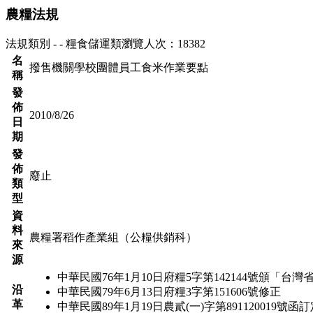
農糧法規
法規類別 - - 糧食儲運類
瀏覽人次：18382
名
撥售機關學校團體員工食米作業要點
稱
發
佈
2010/8/26
日
期
發
佈
廢止
類
型
資
料
農糧署稻作產業組（公糧供銷科）
來
源
中華民國76年1月10日府糧5字第142144號頒「
沿
中華民國79年6月13日府糧3字第151606號修正
革
中華民國89年1月19日農貳(一)字第891120019號函