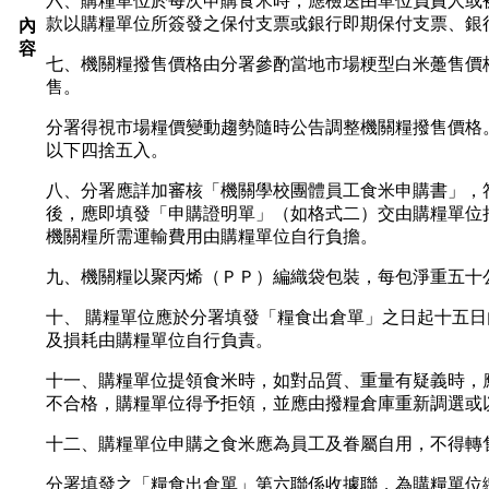
六、購糧單位於每次申購食米時，應檢送由單位負責人或
款以購糧單位所簽發之保付支票或銀行即期保付支票、銀
內
容
七、機關糧撥售價格由分署參酌當地市場粳型白米躉售價
售。
分署得視市場糧價變動趨勢隨時公告調整機關糧撥售價格
以下四捨五入。
八、分署應詳加審核「機關學校團體員工食米申購書」，
後，應即填發「申購證明單」（如格式二）交由購糧單位
機關糧所需運輸費用由購糧單位自行負擔。
九、機關糧以聚丙烯（ＰＰ）編織袋包裝，每包淨重五十
十、 購糧單位應於分署填發「糧食出倉單」之日起十五
及損耗由購糧單位自行負責。
十一、購糧單位提領食米時，如對品質、重量有疑義時，
不合格，購糧單位得予拒領，並應由撥糧倉庫重新調選或
十二、購糧單位申購之食米應為員工及眷屬自用，不得轉
分署填發之「糧食出倉單」第六聯係收據聯，為購糧單位