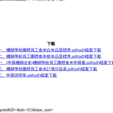
下載
print&ID=&ids=353&date_start=