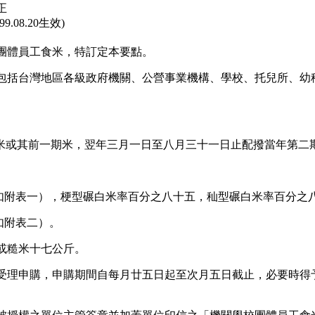
正
.08.20生效)
團體員工食米，特訂定本要點。
包括台灣地區各級政府機關、公營事業機構、學校、托兒所、幼
期米或其前一期米，翌年三月一日至八月三十一日止配撥當年第二
（如附表一），梗型碾白米率百分之八十五，秈型碾白米率百分之
如附表二）。
或糙米十七公斤。
受理申購，申購期間自每月廿五日起至次月五日截止，必要時得