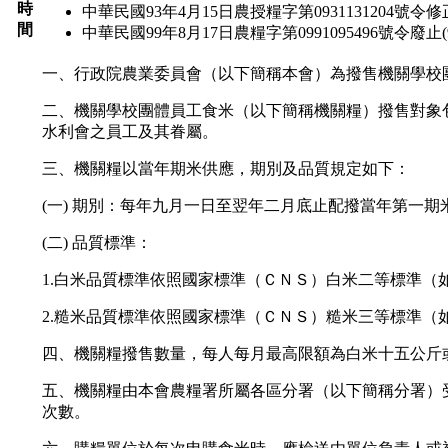
時
中華民國93年4月15日農授糧字第0931131204號令修
間
中華民國99年8月17日農糧字第0991095496號令廢止(99
一、行政院農業委員會（以下簡稱本會）為撥售機關學校
二、機關學校團體員工食米（以下簡稱機關糧）撥售對象
水利會之員工及其眷屬。
三、機關糧以當年期米供應，期別及品質規定如下：
(一) 期別：每年九月一日至翌年二月底止配撥當年第一
(二) 品質標準：
1.白米品質標準依照國家標準（ＣＮＳ）白米二等標準
2.糙米品質標準依照國家標準（ＣＮＳ）糙米三等標準（
四、機關糧撥售數量，每人每月最高限額為白米十五公斤
五、機關糧由本會農糧署所屬各區分署（以下簡稱分署）
次數。