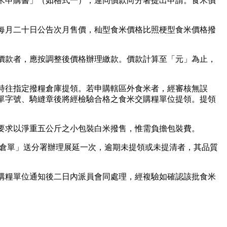
米申購書」（如格式一），連同價款向分署提出申請。食米價
每月二十日公告次月售價，秈型食米價格比照梗型食米價格撥
價款者，應按調整後價格辦理繳款。價款計算至「元」為止，
持往指定撥糧倉庫提領。若申購轄區外食米者，經審核無誤
單字號、騎縫章後將經檢驗合格之食米交購糧單位提領。提領
要求以淨重五公斤之小包裝白米撥售，惟需負擔包裝費。
出倉單」送分署辦理展延一次，逾期未提領或未提清者，其品質
購糧單位通知後二日內派員會同處理，經複驗如確認該批食米