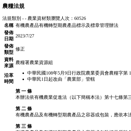
農糧法規
法規類別 - - 農業資材類
瀏覽人次：60526
名稱
有機農產品有機轉型期農產品標示及標章管理辦法
發佈
2023/7/27
日期
發佈
修正
類型
資料
農糧署農業資源組
來源
中華民國108年5月9日行政院農業委員會農糧字第 108
沿革
中華民1日起改由「農業部」管轄
時間
第 一 條
本辦法依有機農業促進法（以下簡稱本法）第十七條第
第 二 條
有機農產品及有機轉型期農產品之容器或包裝，應依本
第 三 條