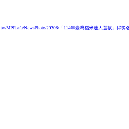
fa.gov.tw/MPR.afa/NewsPhoto/29306/「114年臺灣稻米達人選拔」得獎