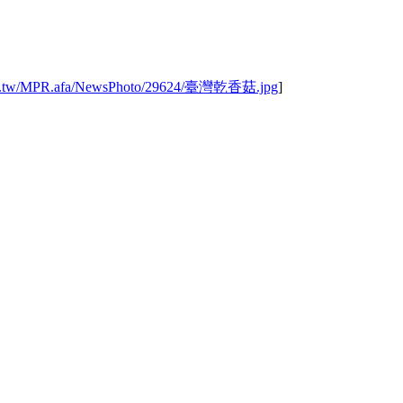
.gov.tw/MPR.afa/NewsPhoto/29624/臺灣乾香菇.jpg
]