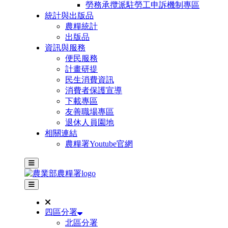
勞務承攬派駐勞工申訴機制專區
統計與出版品
農糧統計
出版品
資訊與服務
便民服務
計畫研提
民生消費資訊
消費者保護宣導
下載專區
友善職場專區
退休人員園地
相關連結
農糧署Youtube官網
主選單
其他網站選單
四區分署
北區分署