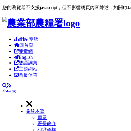
您的瀏覽器不支援javascript，但不影響網頁內容陳述，如開啟J
跳到主要內容區塊
網站導覽
回首頁
兒童網
English
雙語詞彙
主題網站
首長信箱
RSS
全文檢索
小
中
大
關於本署
願景
署長簡介
組織架構