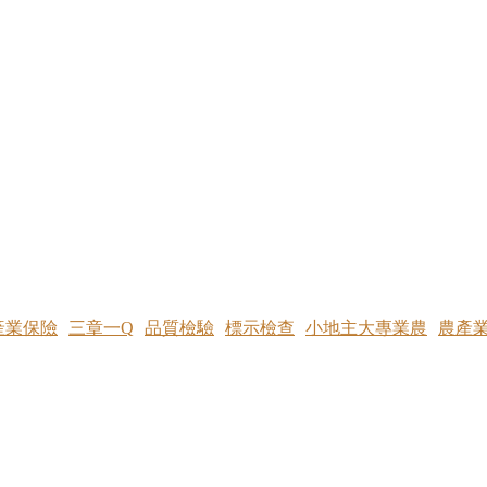
產業保險
三章一Q
品質檢驗
標示檢查
小地主大專業農
農產