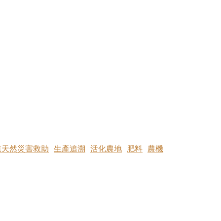
業天然災害救助
生產追溯
活化農地
肥料
農機