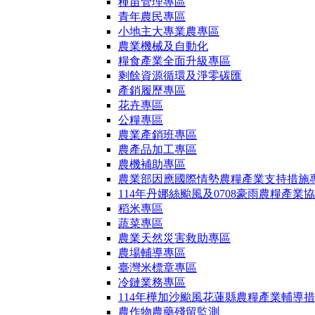
種苗管理專區
青年農民專區
小地主大專業農專區
農業機械及自動化
糧食產業全面升級專區
剩餘資源循環及淨零碳匯
產銷履歷專區
花卉專區
公糧專區
農業產銷班專區
農產品加工專區
農機補助專區
農業部因應國際情勢農糧產業支持措施
114年丹娜絲颱風及0708豪雨農糧產業
稻米專區
蔬菜專區
農業天然災害救助專區
農場輔導專區
臺灣米標章專區
冷鏈業務專區
114年樺加沙颱風花蓮縣農糧產業輔導
農作物農藥殘留監測