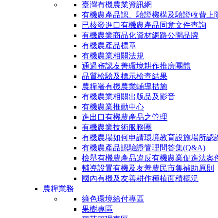
臺灣有機農業資訊網
有機農產品認、驗證機構及驗證收費上
已核發進口有機農產品同意文件查詢
有機農業商品化資材網路公開品牌
有機農產品標章
有機農業相關法規
通過審認友善環境耕作推廣團體
品質檢驗及標示檢查結果
農糧署有機農業輔導措施
有機農業相關出版品及影音
有機農業推動中心
進出口有機農產品之管理
有機農業技術服務團
有機農場如何申請環境教育設施場所認
有機農產品認驗證管理問答集(Q&A)
檢舉有機農產品違反有機農業促進法案
輔導設置有機及友善農民市集補助原則
國內有機及友善耕作種植面積概況
農糧業務
綠色環境給付專區
果樹專區