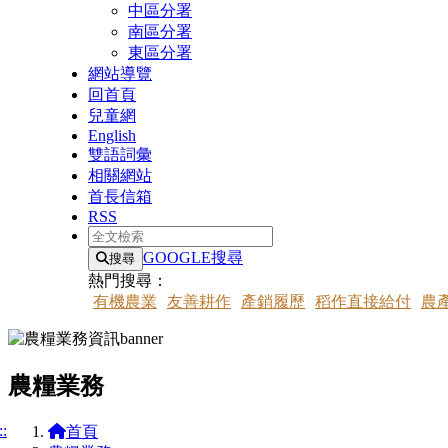
中區分署
南區分署
東區分署
網站導覽
回首頁
兒童網
English
雙語詞彙
相關網站
首長信箱
RSS
全文檢索
GOOGLE搜尋
搜尋
熱門搜尋：
有機農業
友善耕作
產銷履歷
稻作直接給付
農
農糧業務
::
首頁