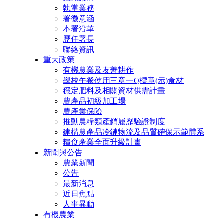
執掌業務
署徽意涵
本署沿革
歷任署長
聯絡資訊
重大政策
有機農業及友善耕作
學校午餐使用三章一Q標章(示)食材
穩定肥料及相關資材供需計畫
農產品初級加工場
農產業保險
推動農糧類產銷履歷驗證制度
建構農產品冷鏈物流及品質確保示範體系
糧食產業全面升級計畫
新聞與公告
農業新聞
公告
最新消息
近日焦點
人事異動
有機農業