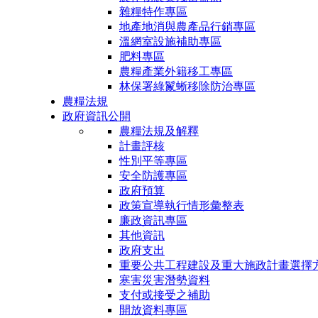
雜糧特作專區
地產地消與農產品行銷專區
溫網室設施補助專區
肥料專區
農糧產業外籍移工專區
林保署綠鬣蜥移除防治專區
農糧法規
政府資訊公開
農糧法規及解釋
計畫評核
性別平等專區
安全防護專區
政府預算
政策宣導執行情形彙整表
廉政資訊專區
其他資訊
政府支出
重要公共工程建設及重大施政計畫選擇
寒害災害潛勢資料
支付或接受之補助
開放資料專區