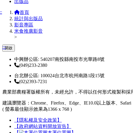
出版品
::
首頁
統計與出版品
影音專區
米食推廣影音
>
:::
開啟
中興辦公區: 540207南投縣南投市光華路8號
(049)233-2380
台北辦公區: 100024台北市杭州南路1段15號
(02)2393-7231
農業部農糧署版權所有，未經允許，不得以任何形式複製和採
建議瀏覽器：Chrome、Firefox、Edge、IE10.0以上版本、Safari
( 螢幕最佳顯示效果為1366 x 768 )
【隱私權及安全政策】
【政府網站資料開放宣告】
【
本署位置圖】