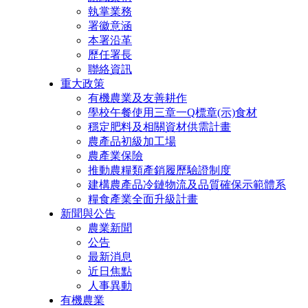
執掌業務
署徽意涵
本署沿革
歷任署長
聯絡資訊
重大政策
有機農業及友善耕作
學校午餐使用三章一Q標章(示)食材
穩定肥料及相關資材供需計畫
農產品初級加工場
農產業保險
推動農糧類產銷履歷驗證制度
建構農產品冷鏈物流及品質確保示範體系
糧食產業全面升級計畫
新聞與公告
農業新聞
公告
最新消息
近日焦點
人事異動
有機農業