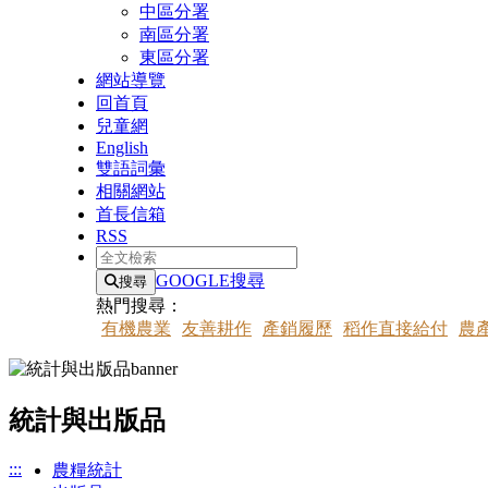
中區分署
南區分署
東區分署
網站導覽
回首頁
兒童網
English
雙語詞彙
相關網站
首長信箱
RSS
全文檢索
GOOGLE搜尋
搜尋
熱門搜尋：
有機農業
友善耕作
產銷履歷
稻作直接給付
農
統計與出版品
:::
農糧統計