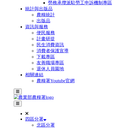
勞務承攬派駐勞工申訴機制專區
統計與出版品
農糧統計
出版品
資訊與服務
便民服務
計畫研提
民生消費資訊
消費者保護宣導
下載專區
友善職場專區
退休人員園地
相關連結
農糧署Youtube官網
主選單
其他網站選單
四區分署
北區分署