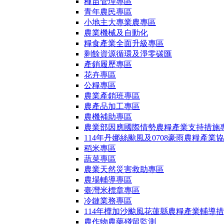
種苗管理專區
青年農民專區
小地主大專業農專區
農業機械及自動化
糧食產業全面升級專區
剩餘資源循環及淨零碳匯
產銷履歷專區
花卉專區
公糧專區
農業產銷班專區
農產品加工專區
農機補助專區
農業部因應國際情勢農糧產業支持措施
114年丹娜絲颱風及0708豪雨農糧產業
稻米專區
蔬菜專區
農業天然災害救助專區
農場輔導專區
臺灣米標章專區
冷鏈業務專區
114年樺加沙颱風花蓮縣農糧產業輔導
農作物農藥殘留監測