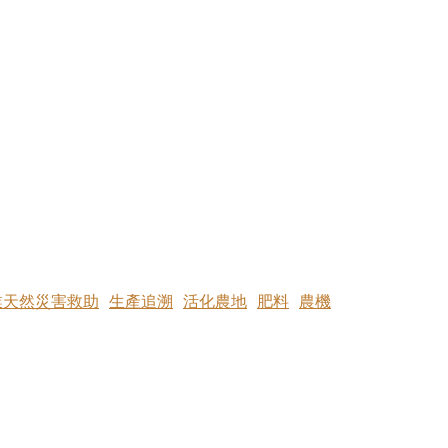
業天然災害救助
生產追溯
活化農地
肥料
農機