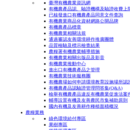
臺灣有機農業資訊網
有機農產品認、驗證機構及驗證收費上
已核發進口有機農產品同意文件查詢
有機農業商品化資材網路公開品牌
有機農產品標章
有機農業相關法規
通過審認友善環境耕作推廣團體
品質檢驗及標示檢查結果
農糧署有機農業輔導措施
有機農業相關出版品及影音
有機農業推動中心
進出口有機農產品之管理
有機農業技術服務團
有機農場如何申請環境教育設施場所認
有機農產品認驗證管理問答集(Q&A)
檢舉有機農產品違反有機農業促進法案
輔導設置有機及友善農民市集補助原則
國內有機及友善耕作種植面積概況
農糧業務
綠色環境給付專區
果樹專區