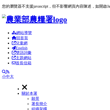
您的瀏覽器不支援javascript，但不影響網頁內容陳述，如開啟J
跳到主要內容區塊
網站導覽
回首頁
兒童網
English
雙語詞彙
主題網站
首長信箱
RSS
全文檢索
小
中
大
關於本署
願景
署長簡介
組織架構