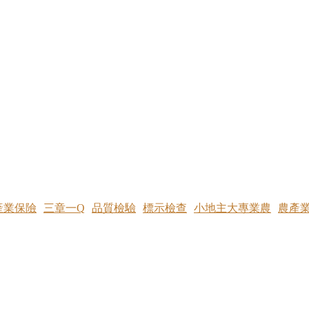
產業保險
三章一Q
品質檢驗
標示檢查
小地主大專業農
農產