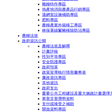
雜糧特作專區
地產地消與農產品行銷專區
溫網室設施補助專區
肥料專區
農糧產業外籍移工專區
林保署綠鬣蜥移除防治專區
農糧法規
政府資訊公開
農糧法規及解釋
計畫評核
性別平等專區
安全防護專區
政府預算
政策宣導執行情形彙整表
廉政資訊專區
其他資訊
政府支出
重要公共工程建設及重大施政計畫選擇
寒害災害潛勢資料
支付或接受之補助
開放資料專區