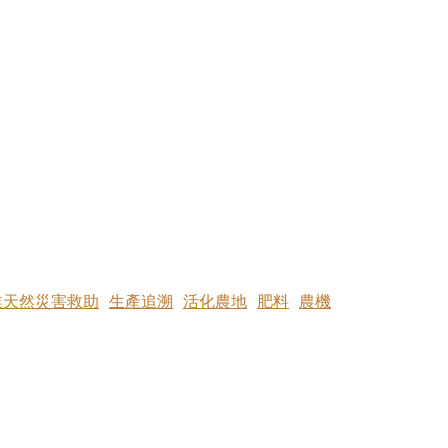
業天然災害救助
生產追溯
活化農地
肥料
農機