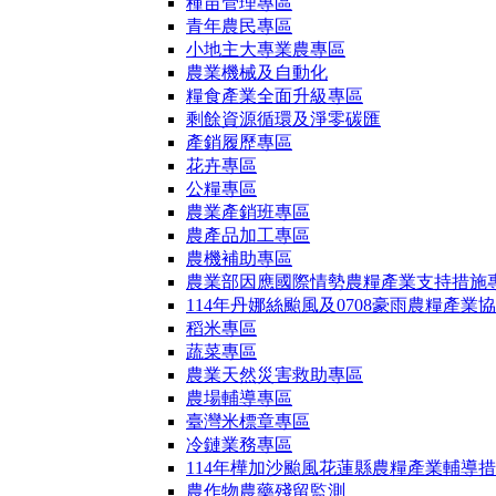
種苗管理專區
青年農民專區
小地主大專業農專區
農業機械及自動化
糧食產業全面升級專區
剩餘資源循環及淨零碳匯
產銷履歷專區
花卉專區
公糧專區
農業產銷班專區
農產品加工專區
農機補助專區
農業部因應國際情勢農糧產業支持措施
114年丹娜絲颱風及0708豪雨農糧產業
稻米專區
蔬菜專區
農業天然災害救助專區
農場輔導專區
臺灣米標章專區
冷鏈業務專區
114年樺加沙颱風花蓮縣農糧產業輔導
農作物農藥殘留監測