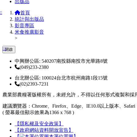
出版品
::
首頁
統計與出版品
影音專區
米食推廣影音
>
:::
開啟
中興辦公區: 540207南投縣南投市光華路8號
(049)233-2380
台北辦公區: 100024台北市杭州南路1段15號
(02)2393-7231
農業部農糧署版權所有，未經允許，不得以任何形式複製和採
建議瀏覽器：Chrome、Firefox、Edge、IE10.0以上版本、Safari
( 螢幕最佳顯示效果為1366 x 768 )
【隱私權及安全政策】
【政府網站資料開放宣告】
【
本署位置圖】