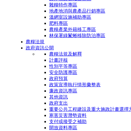
雜糧特作專區
地產地消與農產品行銷專區
溫網室設施補助專區
肥料專區
農糧產業外籍移工專區
林保署綠鬣蜥移除防治專區
農糧法規
政府資訊公開
農糧法規及解釋
計畫評核
性別平等專區
安全防護專區
政府預算
政策宣導執行情形彙整表
廉政資訊專區
其他資訊
政府支出
重要公共工程建設及重大施政計畫選擇
寒害災害潛勢資料
支付或接受之補助
開放資料專區