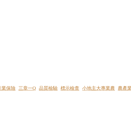
產業保險
三章一Q
品質檢驗
標示檢查
小地主大專業農
農產