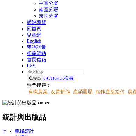
中區分署
南區分署
東區分署
網站導覽
回首頁
兒童網
English
雙語詞彙
相關網站
首長信箱
RSS
全文檢索
GOOGLE搜尋
搜尋
熱門搜尋：
有機農業
友善耕作
產銷履歷
稻作直接給付
農
統計與出版品
:::
農糧統計