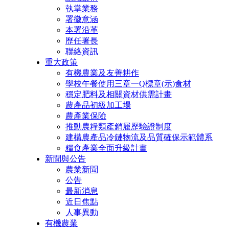
執掌業務
署徽意涵
本署沿革
歷任署長
聯絡資訊
重大政策
有機農業及友善耕作
學校午餐使用三章一Q標章(示)食材
穩定肥料及相關資材供需計畫
農產品初級加工場
農產業保險
推動農糧類產銷履歷驗證制度
建構農產品冷鏈物流及品質確保示範體系
糧食產業全面升級計畫
新聞與公告
農業新聞
公告
最新消息
近日焦點
人事異動
有機農業