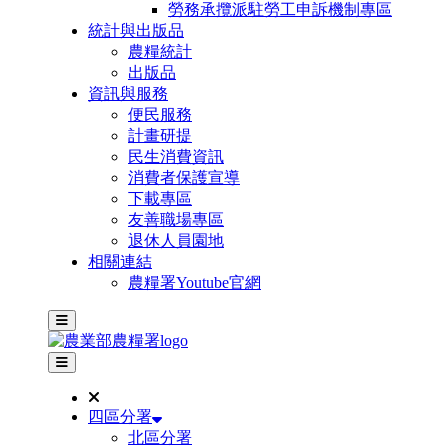
勞務承攬派駐勞工申訴機制專區
統計與出版品
農糧統計
出版品
資訊與服務
便民服務
計畫研提
民生消費資訊
消費者保護宣導
下載專區
友善職場專區
退休人員園地
相關連結
農糧署Youtube官網
主選單
其他網站選單
四區分署
北區分署