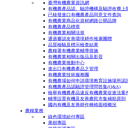
臺灣有機農業資訊網
有機農產品認、驗證機構及驗證收費上
已核發進口有機農產品同意文件查詢
有機農業商品化資材網路公開品牌
有機農產品標章
有機農業相關法規
通過審認友善環境耕作推廣團體
品質檢驗及標示檢查結果
農糧署有機農業輔導措施
有機農業相關出版品及影音
有機農業推動中心
進出口有機農產品之管理
有機農業技術服務團
有機農場如何申請環境教育設施場所認
有機農產品認驗證管理問答集(Q&A)
檢舉有機農產品違反有機農業促進法案
輔導設置有機及友善農民市集補助原則
國內有機及友善耕作種植面積概況
農糧業務
綠色環境給付專區
果樹專區