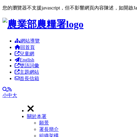
您的瀏覽器不支援javascript，但不影響網頁內容陳述，如開啟J
跳到主要內容區塊
網站導覽
回首頁
兒童網
English
雙語詞彙
主題網站
首長信箱
RSS
全文檢索
小
中
大
關於本署
願景
署長簡介
組織架構