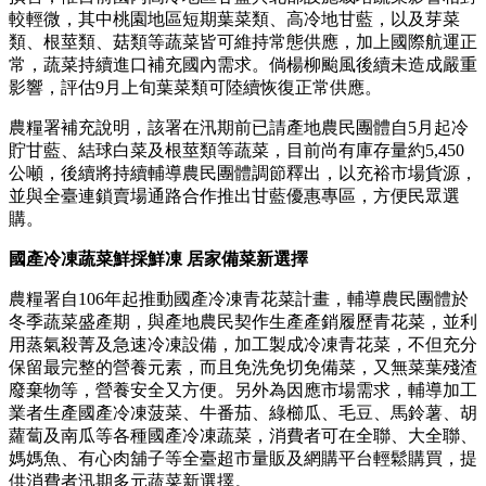
較輕微，其中桃園地區短期葉菜類、高冷地甘藍，以及芽菜
類、根莖類、菇類等蔬菜皆可維持常態供應，加上國際航運正
常，蔬菜持續進口補充國內需求。倘楊柳颱風後續未造成嚴重
影響，評估9月上旬葉菜類可陸續恢復正常供應。
農糧署補充說明，該署在汛期前已請產地農民團體自5月起冷
貯甘藍、結球白菜及根莖類等蔬菜，目前尚有庫存量約5,450
公噸，後續將持續輔導農民團體調節釋出，以充裕市場貨源，
並與全臺連鎖賣場通路合作推出甘藍優惠專區，方便民眾選
購。
國產冷凍蔬菜鮮採鮮凍 居家備菜新選擇
農糧署自106年起推動國產冷凍青花菜計畫，輔導農民團體於
冬季蔬菜盛產期，與產地農民契作生產產銷履歷青花菜，並利
用蒸氣殺菁及急速冷凍設備，加工製成冷凍青花菜，不但充分
保留最完整的營養元素，而且免洗免切免備菜，又無菜葉殘渣
廢棄物等，營養安全又方便。另外為因應市場需求，輔導加工
業者生產國產冷凍菠菜、牛番茄、綠櫛瓜、毛豆、馬鈴薯、胡
蘿蔔及南瓜等各種國產冷凍蔬菜，消費者可在全聯、大全聯、
媽媽魚、有心肉舖子等全臺超市量販及網購平台輕鬆購買，提
供消費者汛期多元蔬菜新選擇。