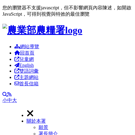
您的瀏覽器不支援javascript，但不影響網頁內容陳述，如開啟
JavaScript，可得到視覺與特效的最佳瀏覽
跳到主要內容區塊
網站導覽
回首頁
兒童網
English
雙語詞彙
主題網站
首長信箱
RSS
全文檢索
小
中
大
關於本署
願景
署長簡介