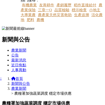
熱門搜尋：
有機農業
友善耕作
產銷履歷
稻作直接給付
農
產業保險
三章一Q
品質檢驗
標示檢查
小地主
大專業農
農產業天然災害救助
生產追溯
活化農
地
肥料
農機
新聞與公告
:::
農業新聞
公告
最新消息
近日焦點
人事異動
::
首頁
新聞與公告
農業新聞
> 農糧署加強蔬菜調度 穩定市場供應
農糧署加強蔬菜調度 穩定市場供應