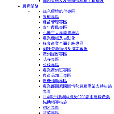
國內有機及友善耕作種植面積概況
農糧業務
綠色環境給付專區
果樹專區
種苗管理專區
青年農民專區
小地主大專業農專區
農業機械及自動化
糧食產業全面升級專區
剩餘資源循環及淨零碳匯
產銷履歷專區
花卉專區
公糧專區
農業產銷班專區
農產品加工專區
農機補助專區
農業部因應國際情勢農糧產業支持措施
專區
114年丹娜絲颱風及0708豪雨農糧產業
協助輔導措施
稻米專區
蔬菜專區