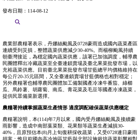
發布日期：114-08-12
農業部農糧署表示，丹娜絲颱風及0728豪雨造成國內蔬菜產區
連續受到災損，整體蔬菜供應減少30-40%。而楊柳颱風持續
朝臺灣接近，為穩定國內蔬菜供應，該署已加強調度，輔導農
民團體釋出冷藏蔬菜至全臺連鎖賣場及臺北果菜批發市場，以
充裕蔬菜供應。目前臺北果菜批發市場甘藍總平均價格維持在
每公斤20-35元區間，又全臺連鎖賣場甘藍價格也相對穩定；
另外農糧署也輔導農民團體加工備製國產冷凍牛番茄、綠櫛
瓜、馬鈴薯、胡蘿蔔、南瓜、青花菜及毛豆等國產冷凍蔬菜，
提供民眾備菜新選擇。
農糧署持續掌握蔬菜生產情形 適度調配確保蔬菜供應穩定
農糧署說明，本(114)年7月以來，國內受丹娜絲颱風及接續豪
雨影響，造成中南部葉菜類、花果類等蔬菜生產減損30-
40%，且原預估本(8)月上旬復耕採收蔬菜，又受0728連日豪雨
損害；惟目前國內高冷地區甘藍與北部設施栽培蔬菜影響相對