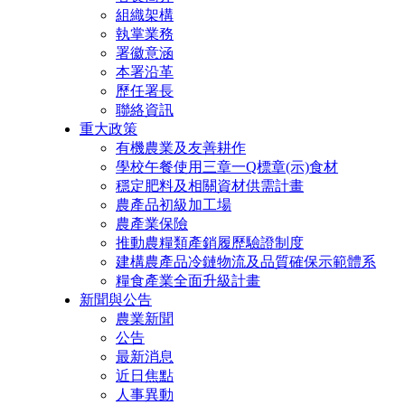
組織架構
執掌業務
署徽意涵
本署沿革
歷任署長
聯絡資訊
重大政策
有機農業及友善耕作
學校午餐使用三章一Q標章(示)食材
穩定肥料及相關資材供需計畫
農產品初級加工場
農產業保險
推動農糧類產銷履歷驗證制度
建構農產品冷鏈物流及品質確保示範體系
糧食產業全面升級計畫
新聞與公告
農業新聞
公告
最新消息
近日焦點
人事異動