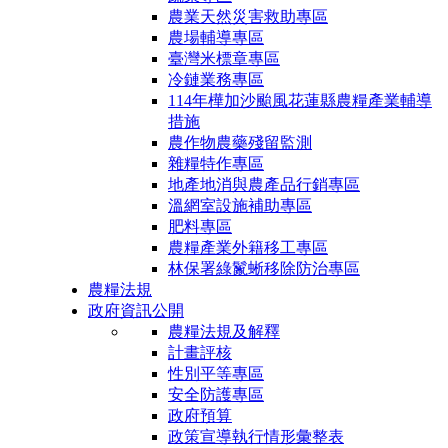
農業天然災害救助專區
農場輔導專區
臺灣米標章專區
冷鏈業務專區
114年樺加沙颱風花蓮縣農糧產業輔導
措施
農作物農藥殘留監測
雜糧特作專區
地產地消與農產品行銷專區
溫網室設施補助專區
肥料專區
農糧產業外籍移工專區
林保署綠鬣蜥移除防治專區
農糧法規
政府資訊公開
農糧法規及解釋
計畫評核
性別平等專區
安全防護專區
政府預算
政策宣導執行情形彙整表