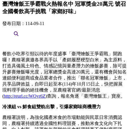
臺灣燴飯王爭霸戰火熱報名中 冠軍獎金20萬元 號召
全國餐飲高手挑戰「家鄉好味」
發布日期：114-09-11
餐飲小吃界引頸以待的年度盛事「臺灣燴飯王爭霸戰」開跑
囉！農糧署廣邀各界高手以「產銷履歷稉型白米」為主原料，
打造具備風土特色、情感記憶與量產潛力的燴飯參賽，除可提
升參賽燴飯曝光度，冠軍總獎金高達20萬元，還有機會與知名
連鎖便利超商或食品業者合作，推出「聯名冠軍燴飯」上市，
共享品牌效益，自即日起至本(114)年10月15日止，快把握展
現料理手藝的絕佳機會，至農糧署官網/最新消息
(
http://reurl.cc/WOyr6Z
)查詢，報名角逐「臺灣燴飯王」寶座。
冷凍組 vs 鮮食組雙軌出擊，引爆家鄉味商機潛力
農糧署說明，為強化國產米食的市場動能與民眾日常消費認
同，農糧署持續透過全國性料理競賽，推動米食文化向下扎