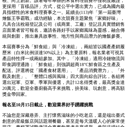
根、向上創新。該署每年舉辦的米食料理競賽不僅制度嚴謹，
更採用「盲樣品評」方式，從公平中選出實力，已成為國內最
具指標性的米食料理賽事之一。延續去(113)年「第一屆臺灣
燴飯王爭霸戰」成功經驗，本次競賽主題聚焦「家鄉好味」，
凡具合法稅籍登記及公司（或商業、工廠）登記且具實體銷售
店面業者皆可報名，邀請各路好手以家鄉風味為靈感，融合傳
統與創新，推出兼具故事性、地方性與商品潛力的燴飯參賽。
本屆賽事分為「鮮食組」與「冷凍組」，兩組皆以國產產銷履
歷米（白米比例須達50%以上）為主要原料，報名業者可視其
產品特性擇一或兩組參加。其中，「冷凍組」適用冷鏈物流與
即食調理通路；「鮮食組」則強調超商18°C鮮食區之生產及
配送。評選將從「國產食材選用」、「產品消費潛力」、「外
觀及創意」、「整體口感與風味」四大面向綜合評比，各組將
選出冠軍、亞軍、季軍與優選，共計12名得獎者，最高獎金達
20萬元，歡迎全臺廚藝高手來挑戰，拚美味、玩創意，將高額
獎金帶回家。
報名至10月15日截止，歡迎業界好手踴躍挑戰
不論您是深藏巷弄、主打懷舊滋味的小吃老店，還是端出臺式
創意的星級飯店與話題潮餐廳，甚至是每天溫暖人心的家常便