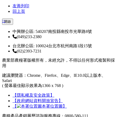
友善列印
回上頁
:::
開啟
中興辦公區: 540207南投縣南投市光華路8號
(049)233-2380
台北辦公區: 100024台北市杭州南路1段15號
(02)2393-7231
農業部農糧署版權所有，未經允許，不得以任何形式複製和採
用
建議瀏覽器：Chrome、Firefox、Edge、IE10.0以上版本、
Safari
( 螢幕最佳顯示效果為1366 x 768 )
【隱私權及安全政策】
【政府網站資料開放宣告】
【
本署位置圖】
農糧產品產銷履歷諮詢服務專線：0800-580-111