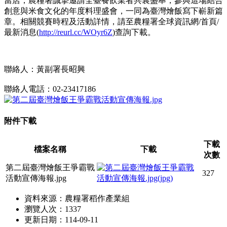
當店，農糧署誠摯邀請全臺餐飲業者共襄盛舉，參與這場結合
創意與米食文化的年度料理盛會，一同為臺灣燴飯寫下嶄新篇
章。相關競賽時程及活動詳情，請至農糧署全球資訊網/首頁/
最新消息(
http://reurl.cc/WOyr6Z
)查詢下載。
聯絡人：黃副署長昭興
聯絡人電話：02-23417186
附件下載
下載
檔案名稱
下載
次數
第二屆臺灣燴飯王爭霸戰
327
活動宣傳海報.jpg
資料來源：農糧署稻作產業組
瀏覽人次：1337
更新日期：114-09-11