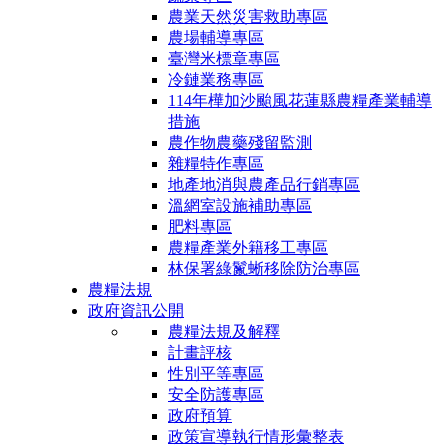
農業天然災害救助專區
農場輔導專區
臺灣米標章專區
冷鏈業務專區
114年樺加沙颱風花蓮縣農糧產業輔導
措施
農作物農藥殘留監測
雜糧特作專區
地產地消與農產品行銷專區
溫網室設施補助專區
肥料專區
農糧產業外籍移工專區
林保署綠鬣蜥移除防治專區
農糧法規
政府資訊公開
農糧法規及解釋
計畫評核
性別平等專區
安全防護專區
政府預算
政策宣導執行情形彙整表