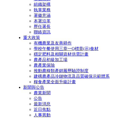
組織架構
執掌業務
署徽意涵
本署沿革
歷任署長
聯絡資訊
重大政策
有機農業及友善耕作
學校午餐使用三章一Q標章(示)食材
穩定肥料及相關資材供需計畫
農產品初級加工場
農產業保險
推動農糧類產銷履歷驗證制度
建構農產品冷鏈物流及品質確保示範體系
糧食產業全面升級計畫
新聞與公告
農業新聞
公告
最新消息
近日焦點
人事異動