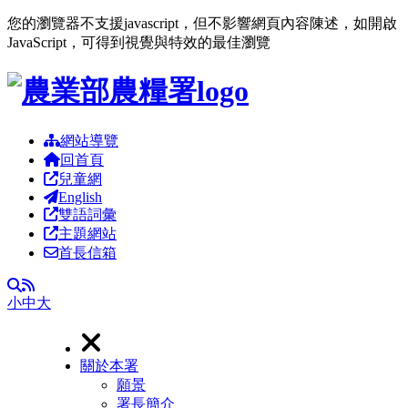
您的瀏覽器不支援javascript，但不影響網頁內容陳述，如開啟
JavaScript，可得到視覺與特效的最佳瀏覽
跳到主要內容區塊
網站導覽
回首頁
兒童網
English
雙語詞彙
主題網站
首長信箱
RSS
全文檢索
小
中
大
關於本署
願景
署長簡介