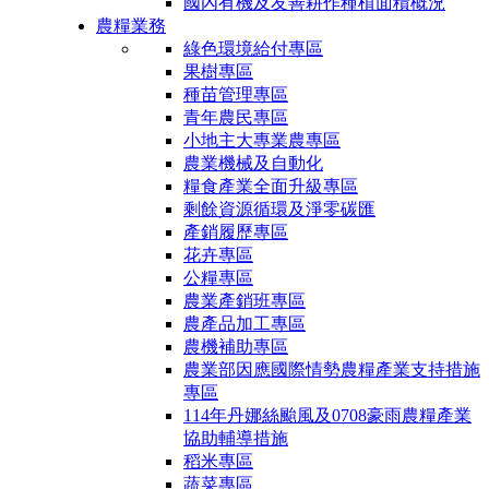
國內有機及友善耕作種植面積概況
農糧業務
綠色環境給付專區
果樹專區
種苗管理專區
青年農民專區
小地主大專業農專區
農業機械及自動化
糧食產業全面升級專區
剩餘資源循環及淨零碳匯
產銷履歷專區
花卉專區
公糧專區
農業產銷班專區
農產品加工專區
農機補助專區
農業部因應國際情勢農糧產業支持措施
專區
114年丹娜絲颱風及0708豪雨農糧產業
協助輔導措施
稻米專區
蔬菜專區