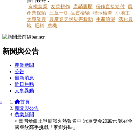
熱門搜尋：
有機農業
友善耕作
產銷履歷
稻作直接給付
農
產業保險
三章一Q
品質檢驗
標示檢查
小地主
大專業農
農產業天然災害救助
生產追溯
活化農
地
肥料
農機
新聞與公告
:::
農業新聞
公告
最新消息
近日焦點
人事異動
::
首頁
新聞與公告
農業新聞
> 臺灣燴飯王爭霸戰火熱報名中 冠軍獎金20萬元 號召全
國餐飲高手挑戰「家鄉好味」