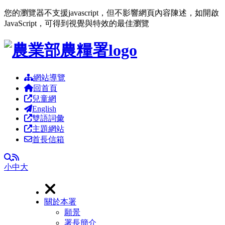
您的瀏覽器不支援javascript，但不影響網頁內容陳述，如開啟
JavaScript，可得到視覺與特效的最佳瀏覽
跳到主要內容區塊
網站導覽
回首頁
兒童網
English
雙語詞彙
主題網站
首長信箱
RSS
全文檢索
小
中
大
關於本署
願景
署長簡介