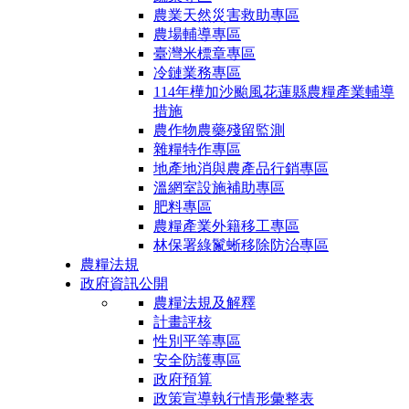
農業天然災害救助專區
農場輔導專區
臺灣米標章專區
冷鏈業務專區
114年樺加沙颱風花蓮縣農糧產業輔導
措施
農作物農藥殘留監測
雜糧特作專區
地產地消與農產品行銷專區
溫網室設施補助專區
肥料專區
農糧產業外籍移工專區
林保署綠鬣蜥移除防治專區
農糧法規
政府資訊公開
農糧法規及解釋
計畫評核
性別平等專區
安全防護專區
政府預算
政策宣導執行情形彙整表