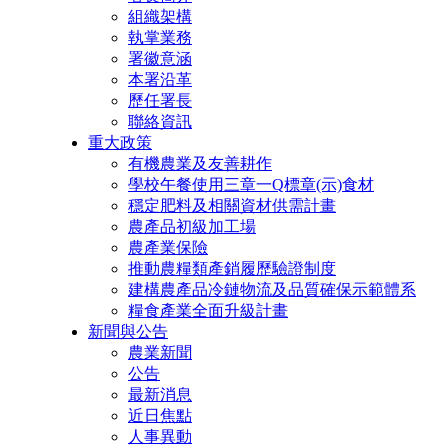
組織架構
執掌業務
署徽意涵
本署沿革
歷任署長
聯絡資訊
重大政策
有機農業及友善耕作
學校午餐使用三章一Q標章(示)食材
穩定肥料及相關資材供需計畫
農產品初級加工場
農產業保險
推動農糧類產銷履歷驗證制度
建構農產品冷鏈物流及品質確保示範體系
糧食產業全面升級計畫
新聞與公告
農業新聞
公告
最新消息
近日焦點
人事異動