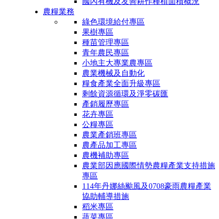
國內有機及友善耕作種植面積概況
農糧業務
綠色環境給付專區
果樹專區
種苗管理專區
青年農民專區
小地主大專業農專區
農業機械及自動化
糧食產業全面升級專區
剩餘資源循環及淨零碳匯
產銷履歷專區
花卉專區
公糧專區
農業產銷班專區
農產品加工專區
農機補助專區
農業部因應國際情勢農糧產業支持措施
專區
114年丹娜絲颱風及0708豪雨農糧產業
協助輔導措施
稻米專區
蔬菜專區