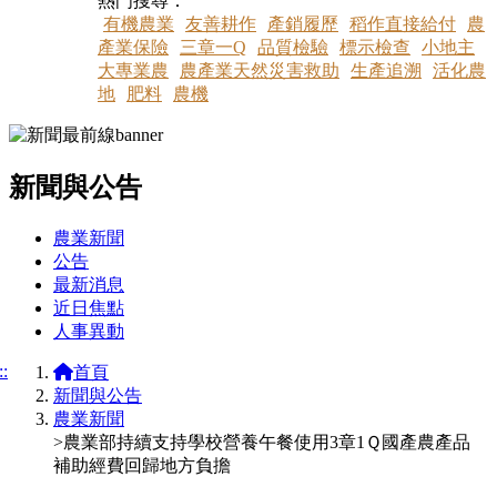
熱門搜尋：
有機農業
友善耕作
產銷履歷
稻作直接給付
農
產業保險
三章一Q
品質檢驗
標示檢查
小地主
大專業農
農產業天然災害救助
生產追溯
活化農
地
肥料
農機
新聞與公告
:::
農業新聞
公告
最新消息
近日焦點
人事異動
::
首頁
新聞與公告
農業新聞
>農業部持續支持學校營養午餐使用3章1Ｑ國產農產品
補助經費回歸地方負擔