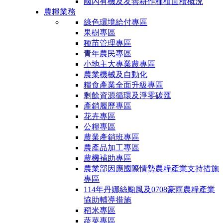
國內有機及友善耕作種植面積概況
農糧業務
綠色環境給付專區
果樹專區
種苗管理專區
青年農民專區
小地主大專業農專區
農業機械及自動化
糧食產業全面升級專區
剩餘資源循環及淨零碳匯
產銷履歷專區
花卉專區
公糧專區
農業產銷班專區
農產品加工專區
農機補助專區
農業部因應國際情勢農糧產業支持措施
專區
114年丹娜絲颱風及0708豪雨農糧產業
協助輔導措施
稻米專區
蔬菜專區