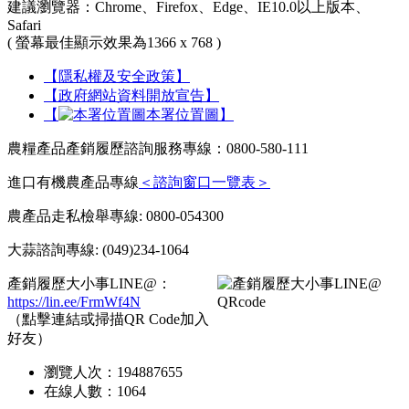
建議瀏覽器：Chrome、Firefox、Edge、IE10.0以上版本、
Safari
( 螢幕最佳顯示效果為1366 x 768 )
【隱私權及安全政策】
【政府網站資料開放宣告】
【
本署位置圖】
農糧產品產銷履歷諮詢服務專線：0800-580-111
進口有機農產品專線
＜諮詢窗口一覽表＞
農產品走私檢舉專線: 0800-054300
大蒜諮詢專線: (049)234-1064
產銷履歷大小事LINE@：
https://lin.ee/FrmWf4N
（點擊連結或掃描QR Code加入
好友）
瀏覽人次：
194887655
在線人數：
1064