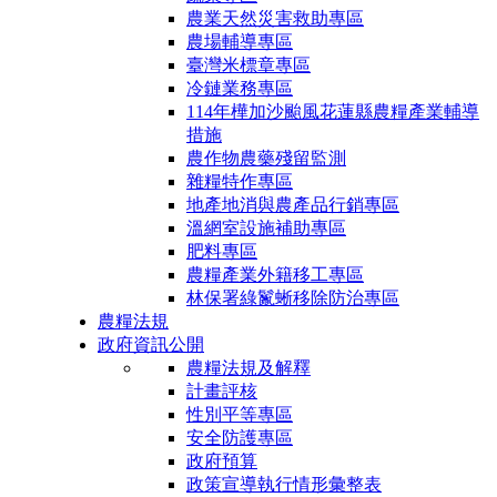
農業天然災害救助專區
農場輔導專區
臺灣米標章專區
冷鏈業務專區
114年樺加沙颱風花蓮縣農糧產業輔導
措施
農作物農藥殘留監測
雜糧特作專區
地產地消與農產品行銷專區
溫網室設施補助專區
肥料專區
農糧產業外籍移工專區
林保署綠鬣蜥移除防治專區
農糧法規
政府資訊公開
農糧法規及解釋
計畫評核
性別平等專區
安全防護專區
政府預算
政策宣導執行情形彙整表