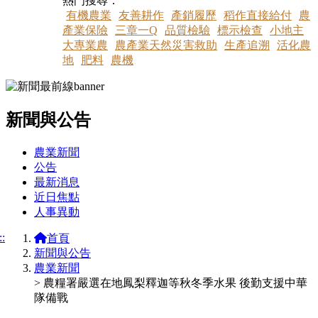
熱門搜尋：
有機農業
友善耕作
產銷履歷
稻作直接給付
農
產業保險
三章一Q
品質檢驗
標示檢查
小地主
大專業農
農產業天然災害救助
生產追溯
活化農
地
肥料
農機
新聞與公告
:::
農業新聞
公告
最新消息
近日焦點
人事異動
::
首頁
新聞與公告
農業新聞
> 農糧署嚴選在地鳳梨釋迦等秋冬季水果 後勤支援中華
隊備戰