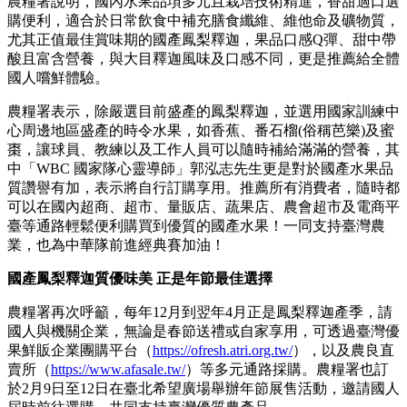
農糧署說明，國內水果品項多元且栽培技術精進，香甜適口選
購便利，適合於日常飲食中補充膳食纖維、維他命及礦物質，
尤其正值最佳賞味期的國產鳳梨釋迦，果品口感Q彈、甜中帶
酸且富含營養，與大目釋迦風味及口感不同，更是推薦給全體
國人嚐鮮體驗。
農糧署表示，除嚴選目前盛產的鳳梨釋迦，並選用國家訓練中
心周邊地區盛產的時令水果，如香蕉、番石榴(俗稱芭樂)及蜜
棗，讓球員、教練以及工作人員可以隨時補給滿滿的營養，其
中「WBC 國家隊心靈導師」郭泓志先生更是對於國產水果品
質讚譽有加，表示將自行訂購享用。推薦所有消費者，隨時都
可以在國內超商、超市、量販店、蔬果店、農會超市及電商平
臺等通路輕鬆便利購買到優質的國產水果！一同支持臺灣農
業，也為中華隊前進經典賽加油！
國產鳳梨釋迦質優味美 正是年節最佳選擇
農糧署再次呼籲，每年12月到翌年4月正是鳳梨釋迦產季，請
國人與機關企業，無論是春節送禮或自家享用，可透過臺灣優
果鮮販企業團購平台（
https://ofresh.atri.org.tw/
），以及農良直
賣所（
https://www.afasale.tw/
）等多元通路採購。農糧署也訂
於2月9日至12日在臺北希望廣場舉辦年節展售活動，邀請國人