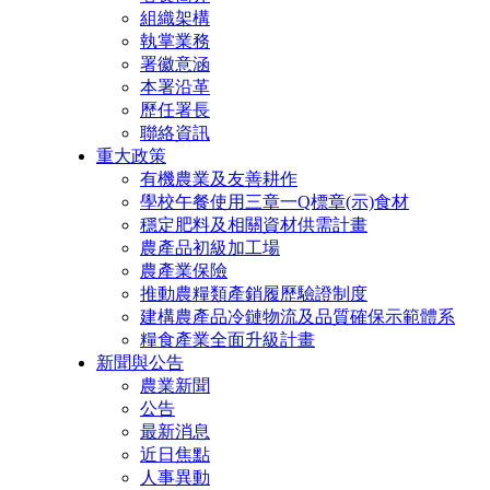
組織架構
執掌業務
署徽意涵
本署沿革
歷任署長
聯絡資訊
重大政策
有機農業及友善耕作
學校午餐使用三章一Q標章(示)食材
穩定肥料及相關資材供需計畫
農產品初級加工場
農產業保險
推動農糧類產銷履歷驗證制度
建構農產品冷鏈物流及品質確保示範體系
糧食產業全面升級計畫
新聞與公告
農業新聞
公告
最新消息
近日焦點
人事異動