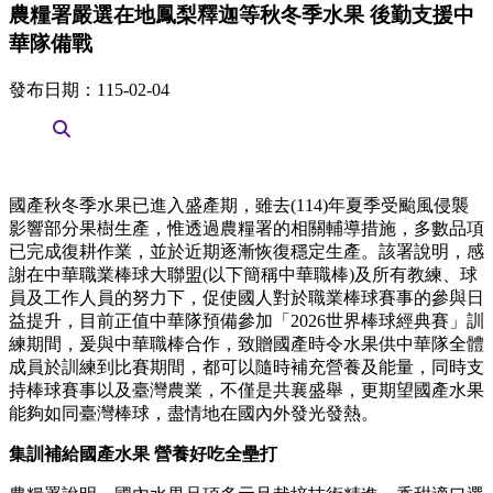
農糧署嚴選在地鳳梨釋迦等秋冬季水果 後勤支援中
華隊備戰
發布日期：115-02-04
國產秋冬季水果已進入盛產期，雖去(114)年夏季受颱風侵襲
影響部分果樹生產，惟透過農糧署的相關輔導措施，多數品項
已完成復耕作業，並於近期逐漸恢復穩定生產。該署說明，感
謝在中華職業棒球大聯盟(以下簡稱中華職棒)及所有教練、球
員及工作人員的努力下，促使國人對於職業棒球賽事的參與日
益提升，目前正值中華隊預備參加「2026世界棒球經典賽」訓
練期間，爰與中華職棒合作，致贈國產時令水果供中華隊全體
成員於訓練到比賽期間，都可以隨時補充營養及能量，同時支
持棒球賽事以及臺灣農業，不僅是共襄盛舉，更期望國產水果
能夠如同臺灣棒球，盡情地在國內外發光發熱。
集訓補給國產水果 營養好吃全壘打