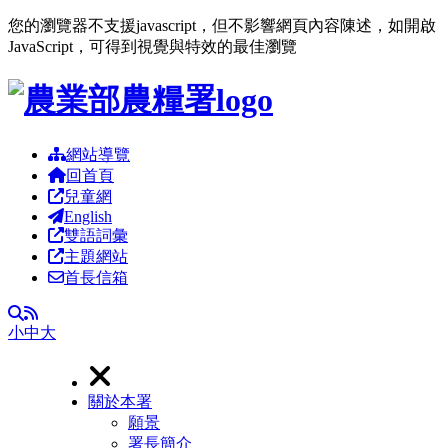
您的瀏覽器不支援javascript，但不影響網頁內容陳述，如開啟
JavaScript，可得到視覺與特效的最佳瀏覽
跳到主要內容區塊
網站導覽
回首頁
兒童網
English
雙語詞彙
主題網站
首長信箱
RSS
全文檢索
小
中
大
關於本署
願景
署長簡介