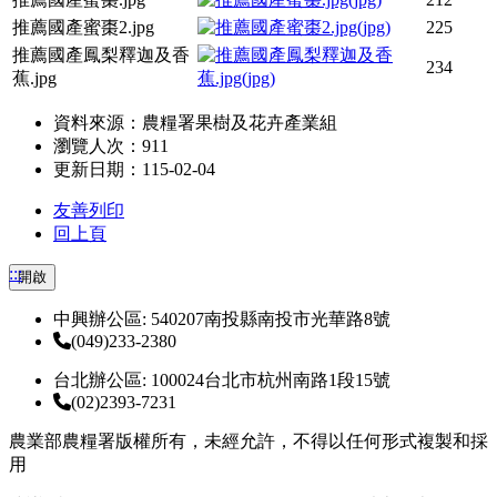
推薦國產蜜棗2.jpg
225
推薦國產鳳梨釋迦及香
234
蕉.jpg
資料來源：農糧署果樹及花卉產業組
瀏覽人次：911
更新日期：115-02-04
友善列印
回上頁
:::
開啟
中興辦公區: 540207南投縣南投市光華路8號
(049)233-2380
台北辦公區: 100024台北市杭州南路1段15號
(02)2393-7231
農業部農糧署版權所有，未經允許，不得以任何形式複製和採
用