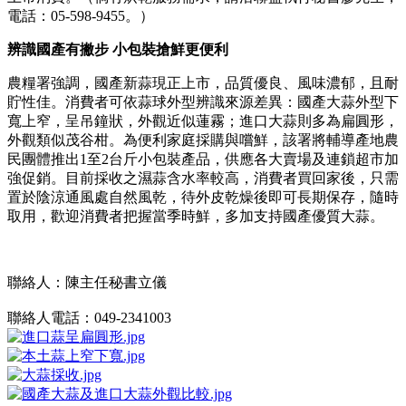
電話：05-598-9455。）
辨識國產有撇步 小包裝搶鮮更便利
農糧署強調，國產新蒜現正上市，品質優良、風味濃郁，且耐
貯性佳。消費者可依蒜球外型辨識來源差異：國產大蒜外型下
寬上窄，呈吊鐘狀，外觀近似蓮霧；進口大蒜則多為扁圓形，
外觀類似茂谷柑。為便利家庭採購與嚐鮮，該署將輔導產地農
民團體推出1至2台斤小包裝產品，供應各大賣場及連鎖超市加
強促銷。目前採收之濕蒜含水率較高，消費者買回家後，只需
置於陰涼通風處自然風乾，待外皮乾燥後即可長期保存，隨時
取用，歡迎消費者把握當季時鮮，多加支持國產優質大蒜。
聯絡人：陳主任秘書立儀
聯絡人電話：049-2341003