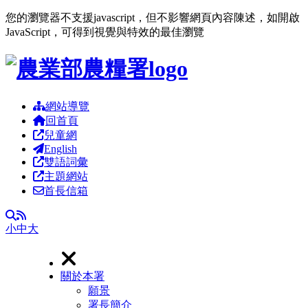
您的瀏覽器不支援javascript，但不影響網頁內容陳述，如開啟
JavaScript，可得到視覺與特效的最佳瀏覽
跳到主要內容區塊
網站導覽
回首頁
兒童網
English
雙語詞彙
主題網站
首長信箱
RSS
全文檢索
小
中
大
關於本署
願景
署長簡介