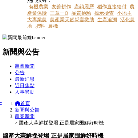
熱門搜尋：
有機農業
友善耕作
產銷履歷
稻作直接給付
農
產業保險
三章一Q
品質檢驗
標示檢查
小地主
大專業農
農產業天然災害救助
生產追溯
活化農
地
肥料
農機
新聞與公告
:::
農業新聞
公告
最新消息
近日焦點
人事異動
::
首頁
新聞與公告
農業新聞
> 國產大蒜鮮採登場 正是居家囤鮮好時機
國產大蒜鮮採登場 正是居家囤鮮好時機