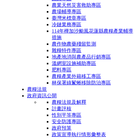
農業天然災害救助專區
農場輔導專區
臺灣米標章專區
冷鏈業務專區
114年樺加沙颱風花蓮縣農糧產業輔導
措施
農作物農藥殘留監測
雜糧特作專區
地產地消與農產品行銷專區
溫網室設施補助專區
肥料專區
農糧產業外籍移工專區
林保署綠鬣蜥移除防治專區
農糧法規
政府資訊公開
農糧法規及解釋
計畫評核
性別平等專區
安全防護專區
政府預算
政策宣導執行情形彙整表