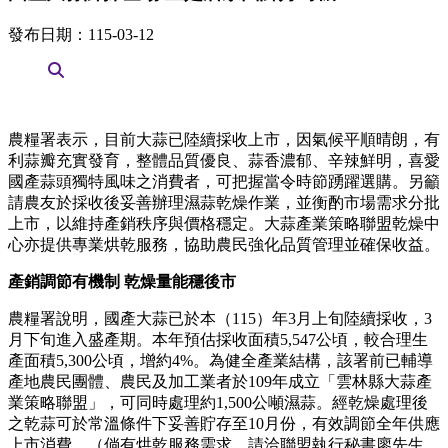
發布日期：115-03-12
農糧署表示，目前大蒜已陸續採收上市，因氣候平順晴朗，有
利蒜瓣充實發育，整體品質優良、蒜香濃郁、辛辣鮮明，喜愛
國產蒜頭獨特風味之消費者，可把握當令時節踴躍選購。另籲
請農友於採收後妥善辦理濕蒜乾燥作業，並衡酌市場需求分批
上市，以維持產銷秩序與價格穩定。大蒜產業策略聯盟乾燥中
心亦提供專業烘乾服務，協助農民強化品質管理並確保收益。
產銷調節有機制 乾燥量能穩後市
農糧署說明，國產大蒜已於本（115）年3月上旬陸續採收，3
月下旬進入盛產期。本年預估採收面積5,547公頃，較合理生
產面積5,300公頃，增約4%。為健全產業結構，該署前已輔導
產地農民團體、農民及加工業者於109年成立「雲林縣大蒜產
業策略聯盟」，可同時處理約1,500公噸濕蒜。經乾燥處理後
之乾蒜可於常溫條件下妥善貯存至10月份，有效調節全年供應
上市消費。（倘有烘乾服務需求，請洽聯盟執行秘書廖先生，