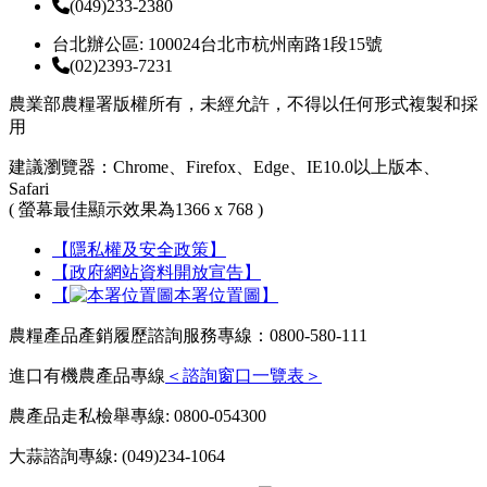
(049)233-2380
台北辦公區: 100024台北市杭州南路1段15號
(02)2393-7231
農業部農糧署版權所有，未經允許，不得以任何形式複製和採
用
建議瀏覽器：Chrome、Firefox、Edge、IE10.0以上版本、
Safari
( 螢幕最佳顯示效果為1366 x 768 )
【隱私權及安全政策】
【政府網站資料開放宣告】
【
本署位置圖】
農糧產品產銷履歷諮詢服務專線：0800-580-111
進口有機農產品專線
＜諮詢窗口一覽表＞
農產品走私檢舉專線: 0800-054300
大蒜諮詢專線: (049)234-1064