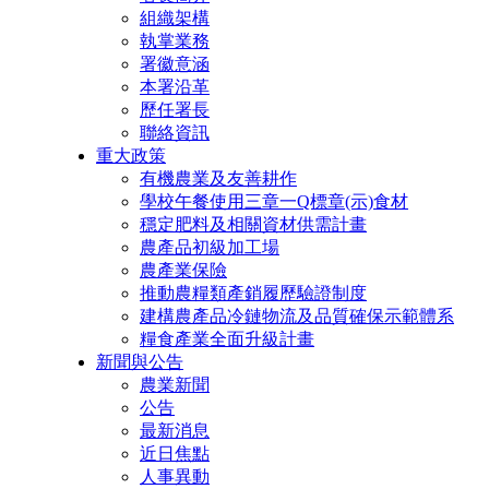
組織架構
執掌業務
署徽意涵
本署沿革
歷任署長
聯絡資訊
重大政策
有機農業及友善耕作
學校午餐使用三章一Q標章(示)食材
穩定肥料及相關資材供需計畫
農產品初級加工場
農產業保險
推動農糧類產銷履歷驗證制度
建構農產品冷鏈物流及品質確保示範體系
糧食產業全面升級計畫
新聞與公告
農業新聞
公告
最新消息
近日焦點
人事異動