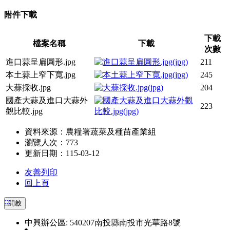
附件下載
下載
檔案名稱
下載
次數
進口蒜呈扁圓形.jpg
211
本土蒜上窄下寬.jpg
245
大蒜採收.jpg
204
國產大蒜及進口大蒜外
223
觀比較.jpg
資料來源：農糧署蔬菜及種苗產業組
瀏覽人次：773
更新日期：115-03-12
友善列印
回上頁
:::
開啟
中興辦公區: 540207南投縣南投市光華路8號