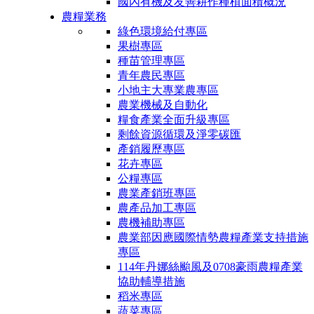
國內有機及友善耕作種植面積概況
農糧業務
綠色環境給付專區
果樹專區
種苗管理專區
青年農民專區
小地主大專業農專區
農業機械及自動化
糧食產業全面升級專區
剩餘資源循環及淨零碳匯
產銷履歷專區
花卉專區
公糧專區
農業產銷班專區
農產品加工專區
農機補助專區
農業部因應國際情勢農糧產業支持措施
專區
114年丹娜絲颱風及0708豪雨農糧產業
協助輔導措施
稻米專區
蔬菜專區