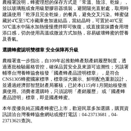
農糧署說明，蜂蜜理想的保存方式是「常溫、陰涼、乾燥」，
並以玻璃瓶或食用級塑膠容器填裝，避開陽光直射處，取用時
建議使用「乾淨且完全乾燥」的餐具，避免交叉污染。蜂蜜儲
藏於4℃至5℃冷藏庫會加速結晶，當結晶時，可置於40℃至
50℃溫水中隔水加熱慢慢攪拌即可恢復，或直接當抹醬食用增
添口感，切勿使用高溫或微波方式加熱，容易破壞蜂蜜的營養
及香氣。
選購蜂蜜認明雙標章 安全保障再升級
農糧署進一步指出，自109年起推動蜂產類產銷履歷制度，透
過逐批檢驗嚴格管控，確保品質安全及來源可追溯性；另該署
輔導台灣養蜂協會核發「國產蜂產品證明標章」，是符合
CNS1305蜂蜜國家標準，標章採大圖示、鮮明配色重新設計，
並通過經濟部智慧財產局審核，已於本(115)年1月開始核發推
廣使用。消費者選購時，只須認明「產銷履歷」 或「國產蜂
產品證明」標章，即是國產蜂蜜。
本年度優良純正國產蜂蜜已上市，歡迎民眾多加選購，購買資
訊請洽台灣養蜂協會網站或撥打電話：04-23713681，04-
23713621查詢。