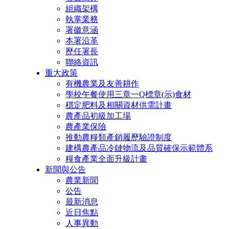
組織架構
執掌業務
署徽意涵
本署沿革
歷任署長
聯絡資訊
重大政策
有機農業及友善耕作
學校午餐使用三章一Q標章(示)食材
穩定肥料及相關資材供需計畫
農產品初級加工場
農產業保險
推動農糧類產銷履歷驗證制度
建構農產品冷鏈物流及品質確保示範體系
糧食產業全面升級計畫
新聞與公告
農業新聞
公告
最新消息
近日焦點
人事異動