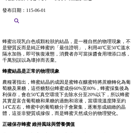
發布日期：115-06-01
蜂蜜出現乳白色或顆粒狀的結晶，是一種自然的物理現象，不
是變質反而是純正蜂蜜的「最佳證明」，利用40℃至50℃溫水
隔水加熱，即可恢復液態，消費者亦可當抹醬食用增添口感，
千萬別誤以為壞掉而丟棄。
蜂蜜結晶是正常的物理現象
農糧署指出，蜂蜜結晶的成因是蜜蜂在釀蜜時將蔗糖轉化為葡
萄糖及果糖，這些糖類佔蜂蜜成份60%至80%，蜂蜜採集後為
利保存，會在50℃真空環境下去除水分至20%以下，所以蜂蜜
其實是富含葡萄糖和果糖的過飽和溶液，當環境溫度降至約
14℃左右，蜂蜜中的葡萄糖分子會聚集，逐漸形成細緻的晶
體，這並非變質或摻假，而是蜂蜜天然成分的物理變化。
正確保存蜂蜜 維持風味與營養價值