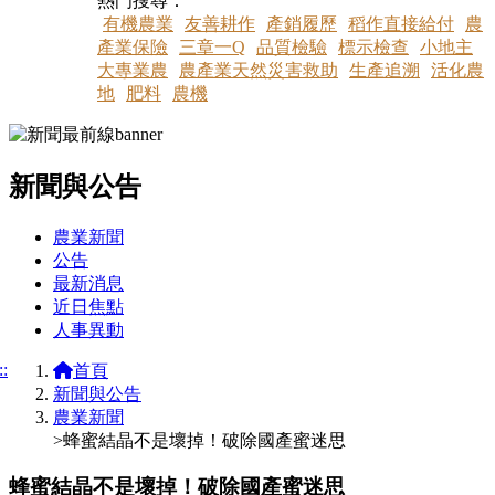
熱門搜尋：
有機農業
友善耕作
產銷履歷
稻作直接給付
農
產業保險
三章一Q
品質檢驗
標示檢查
小地主
大專業農
農產業天然災害救助
生產追溯
活化農
地
肥料
農機
新聞與公告
:::
農業新聞
公告
最新消息
近日焦點
人事異動
::
首頁
新聞與公告
農業新聞
>蜂蜜結晶不是壞掉！破除國產蜜迷思
蜂蜜結晶不是壞掉！破除國產蜜迷思