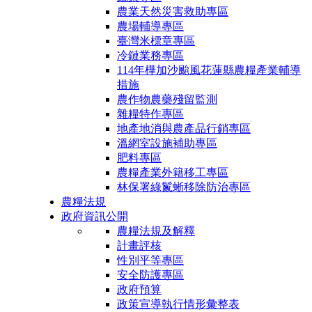
農業天然災害救助專區
農場輔導專區
臺灣米標章專區
冷鏈業務專區
114年樺加沙颱風花蓮縣農糧產業輔導
措施
農作物農藥殘留監測
雜糧特作專區
地產地消與農產品行銷專區
溫網室設施補助專區
肥料專區
農糧產業外籍移工專區
林保署綠鬣蜥移除防治專區
農糧法規
政府資訊公開
農糧法規及解釋
計畫評核
性別平等專區
安全防護專區
政府預算
政策宣導執行情形彙整表