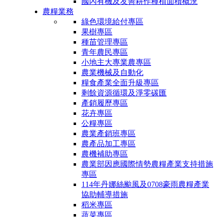
國內有機及友善耕作種植面積概況
農糧業務
綠色環境給付專區
果樹專區
種苗管理專區
青年農民專區
小地主大專業農專區
農業機械及自動化
糧食產業全面升級專區
剩餘資源循環及淨零碳匯
產銷履歷專區
花卉專區
公糧專區
農業產銷班專區
農產品加工專區
農機補助專區
農業部因應國際情勢農糧產業支持措施
專區
114年丹娜絲颱風及0708豪雨農糧產業
協助輔導措施
稻米專區
蔬菜專區