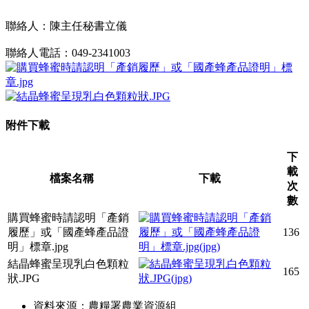
聯絡人：陳主任秘書立儀
聯絡人電話：049-2341003
附件下載
下
載
檔案名稱
下載
次
數
購買蜂蜜時請認明「產銷
履歷」或「國產蜂產品證
136
明」標章.jpg
結晶蜂蜜呈現乳白色顆粒
165
狀.JPG
資料來源：農糧署農業資源組