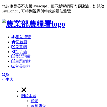
您的瀏覽器不支援javascript，但不影響網頁內容陳述，如開啟
JavaScript，可得到視覺與特效的最佳瀏覽
跳到主要內容區塊
網站導覽
回首頁
兒童網
English
雙語詞彙
主題網站
首長信箱
RSS
全文檢索
小
中
大
關於本署
願景
署長簡介