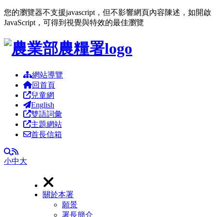
您的瀏覽器不支援javascript，但不影響網頁內容陳述，如開啟
JavaScript，可得到視覺與特效的最佳瀏覽
跳到主要內容區塊
網站導覽
回首頁
兒童網
English
雙語詞彙
主題網站
首長信箱
RSS
全文檢索
小
中
大
關於本署
願景
署長簡介