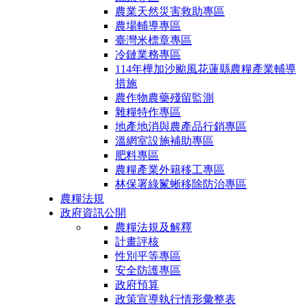
農業天然災害救助專區
農場輔導專區
臺灣米標章專區
冷鏈業務專區
114年樺加沙颱風花蓮縣農糧產業輔導
措施
農作物農藥殘留監測
雜糧特作專區
地產地消與農產品行銷專區
溫網室設施補助專區
肥料專區
農糧產業外籍移工專區
林保署綠鬣蜥移除防治專區
農糧法規
政府資訊公開
農糧法規及解釋
計畫評核
性別平等專區
安全防護專區
政府預算
政策宣導執行情形彙整表