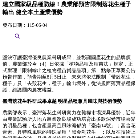
建立國家級品種防線！農業部預告限制落花生種子
輸出 健全本土產業優勢
發布日期：115-06-04
堅決守護臺灣優良農業科研成果，並彰顯國產花生的品牌價
值，農業部於今（4）日依據「植物品種及種苗法」規定，正
式辦理「限制輸出之植物種苗貨品品項」第二點修正草案公告
預告作業，預告期至8月5日止，未來將依法限制「帶殼花生，
種子」及「去殼花生，種子」輸出境外，從法規面落實品種保
護，維護國內農友權益。
臺灣落花生科研成果卓越 明星品種兼具風味與技術優勢
農業部表示，臺灣落花生科研實力在雜糧市場深具優勢，近年
由農業試驗所與地方農業改良場成功培育出多款深受市場喜愛
的明星品種，包含產量高且風味濃郁的「臺南14號」；富含花
青素、具特殊風味的特殊品種「黑金剛花生」；以及在技術上