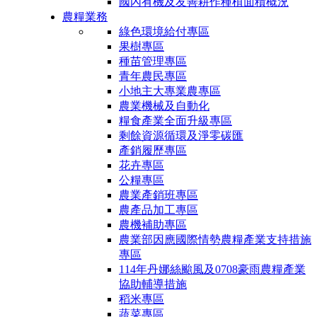
國內有機及友善耕作種植面積概況
農糧業務
綠色環境給付專區
果樹專區
種苗管理專區
青年農民專區
小地主大專業農專區
農業機械及自動化
糧食產業全面升級專區
剩餘資源循環及淨零碳匯
產銷履歷專區
花卉專區
公糧專區
農業產銷班專區
農產品加工專區
農機補助專區
農業部因應國際情勢農糧產業支持措施
專區
114年丹娜絲颱風及0708豪雨農糧產業
協助輔導措施
稻米專區
蔬菜專區