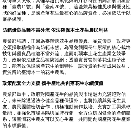
取得重大突破，具備卓越抗氧化與耐貯存特性的高油酸明星品
種「臺農11號」與「臺南20號」。這些兼具極佳風味與優良性
狀的好品種，是國產落花生最核心的品牌資產，必須依法予以
嚴格保護。
防範優良品種不當外流 依法確保本土花生農民利益
農業部強調，正因為臺灣落花生品種優異、品質優良，政府更
必須採取積極作為防範未然。為避免我國長年累積的核心栽培
技術與優良品種遭不當外流，進而削弱本土花生產業之競爭
力，政府依法建立品種防護網；透過實質管制落花生種子出
口，能有效保障國產花生的獨特性，讓珍貴的科研成果效益，
實質留給臺灣本土的花生農民。
政策配套全力支援 攜手產地共創落花生永續價值
農業部重申，政府對國產花生的品質與市場魅力充滿絕對信
心，未來除透過法令健全品種保護外，也將持續與落花生農
友、農民團體密切合作，積極推動契作栽培、充實加工與烘乾
量能，並強化市場區隔與品牌行銷，全方位穩固健全的產銷體
系，讓臺灣花生農友可以安心生產，共同開創國產落花生產業
的永續價值。