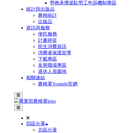
勞務承攬派駐勞工申訴機制專區
統計與出版品
農糧統計
出版品
資訊與服務
便民服務
計畫研提
民生消費資訊
消費者保護宣導
下載專區
友善職場專區
退休人員園地
相關連結
農糧署Youtube官網
主選單
其他網站選單
四區分署
北區分署