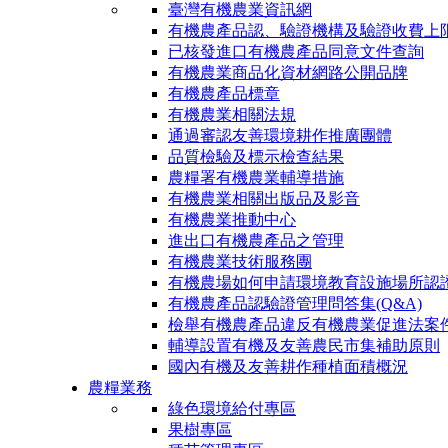
臺灣有機農業資訊網
有機農產品認、驗證機構及驗證收費上
已核發進口有機農產品同意文件查詢
有機農業商品化資材網路公開品牌
有機農產品標章
有機農業相關法規
通過審認友善環境耕作推廣團體
品質檢驗及標示檢查結果
農糧署有機農業輔導措施
有機農業相關出版品及影音
有機農業推動中心
進出口有機農產品之管理
有機農業技術服務團
有機農場如何申請環境教育設施場所認
有機農產品認驗證管理問答集(Q&A)
檢舉有機農產品違反有機農業促進法案
輔導設置有機及友善農民市集補助原則
國內有機及友善耕作種植面積概況
農糧業務
綠色環境給付專區
果樹專區