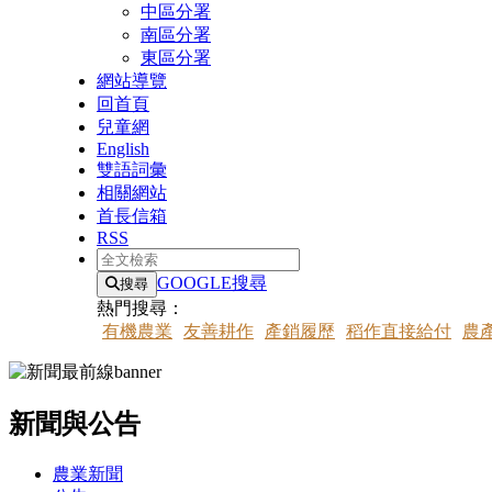
中區分署
南區分署
東區分署
網站導覽
回首頁
兒童網
English
雙語詞彙
相關網站
首長信箱
RSS
全文檢索
GOOGLE搜尋
搜尋
熱門搜尋：
有機農業
友善耕作
產銷履歷
稻作直接給付
農
新聞與公告
:::
農業新聞