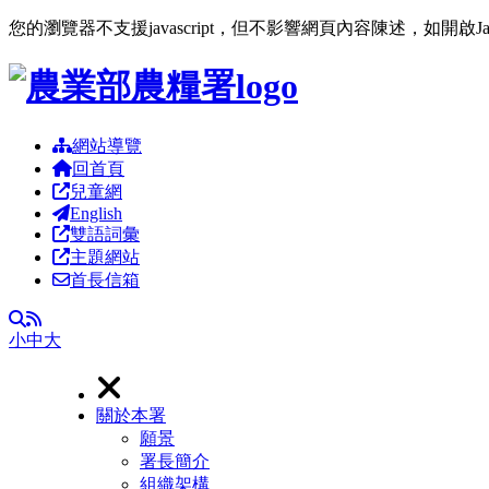
您的瀏覽器不支援javascript，但不影響網頁內容陳述，如開啟J
跳到主要內容區塊
網站導覽
回首頁
兒童網
English
雙語詞彙
主題網站
首長信箱
RSS
全文檢索
小
中
大
關於本署
願景
署長簡介
組織架構