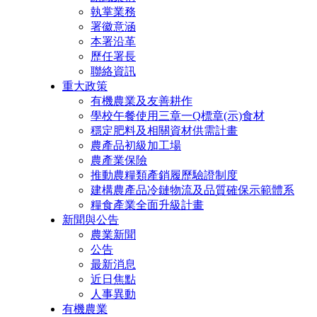
執掌業務
署徽意涵
本署沿革
歷任署長
聯絡資訊
重大政策
有機農業及友善耕作
學校午餐使用三章一Q標章(示)食材
穩定肥料及相關資材供需計畫
農產品初級加工場
農產業保險
推動農糧類產銷履歷驗證制度
建構農產品冷鏈物流及品質確保示範體系
糧食產業全面升級計畫
新聞與公告
農業新聞
公告
最新消息
近日焦點
人事異動
有機農業