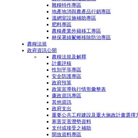
雜糧特作專區
地產地消與農產品行銷專區
溫網室設施補助專區
肥料專區
農糧產業外籍移工專區
林保署綠鬣蜥移除防治專區
農糧法規
政府資訊公開
農糧法規及解釋
計畫評核
性別平等專區
安全防護專區
政府預算
政策宣導執行情形彙整表
廉政資訊專區
其他資訊
政府支出
重要公共工程建設及重大施政計畫選擇
寒害災害潛勢資料
支付或接受之補助
開放資料專區