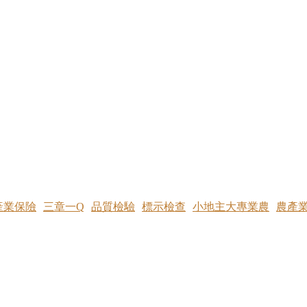
產業保險
三章一Q
品質檢驗
標示檢查
小地主大專業農
農產