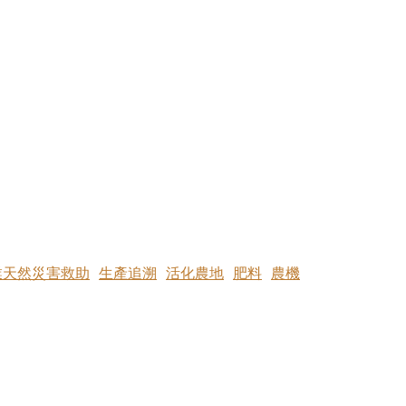
業天然災害救助
生產追溯
活化農地
肥料
農機