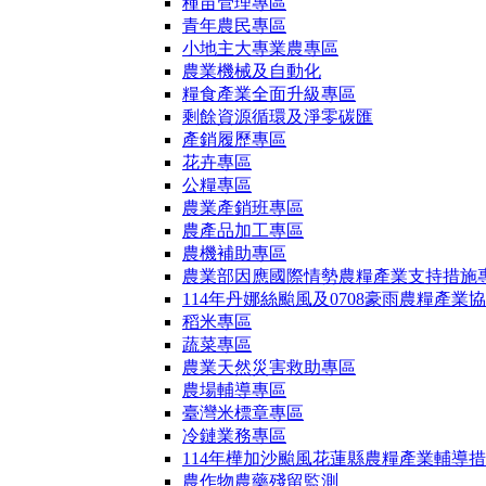
種苗管理專區
青年農民專區
小地主大專業農專區
農業機械及自動化
糧食產業全面升級專區
剩餘資源循環及淨零碳匯
產銷履歷專區
花卉專區
公糧專區
農業產銷班專區
農產品加工專區
農機補助專區
農業部因應國際情勢農糧產業支持措施
114年丹娜絲颱風及0708豪雨農糧產業
稻米專區
蔬菜專區
農業天然災害救助專區
農場輔導專區
臺灣米標章專區
冷鏈業務專區
114年樺加沙颱風花蓮縣農糧產業輔導
農作物農藥殘留監測