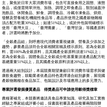
主，聚焦於日常大眾消費市場，包含可直接食用之固態、液態
食品，或僅需簡單沖泡、加熱、調理之即食產品，類別涵蓋沖
泡飲品、休閒食品、鮮食、調理食品、冷藏冷凍食品、烘焙、
發酵及營養補充/機能性食品等，產品所使用之國產穀物雜糧
須占配方乾重30%以上；如達51%以上，或於外包裝明確標示
使用「臺灣大豆」、「臺灣蕎麥」、「臺灣甘藷」等國產原料
者，評選時將酌予加分。
「全穀產品組」則呼應現代消費者重視健康、營養及少添加之
趨勢，參賽產品須符合全穀相關宣稱及標示原則。若為全穀原
料，需100%為全穀原料，且其國產全穀原料須達51%以上；
若為全穀食品，固體食品之全穀成分乾基重量須達產品配方乾
基總重量51%以上，且其國產全穀原料須達26%以上。
透過兩大組別設計，本屆競賽期望兼顧日常消費市場需求與健
康飲食趨勢，鼓勵業者依產品特色選擇適合組別參賽，展現國
產穀物雜糧在食品加工、包裝設計及市場應用上的多元潛力。
專業評選發掘優質產品 得獎產品可申請使用穀得獎標章
農糧署補充，本競賽將邀請具食品專業知識、研究及加工實務
經驗之專家組成評審小組，採書面初審及產品複審兩階段辦