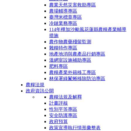
農業天然災害救助專區
農場輔導專區
臺灣米標章專區
冷鏈業務專區
114年樺加沙颱風花蓮縣農糧產業輔導
措施
農作物農藥殘留監測
雜糧特作專區
地產地消與農產品行銷專區
溫網室設施補助專區
肥料專區
農糧產業外籍移工專區
林保署綠鬣蜥移除防治專區
農糧法規
政府資訊公開
農糧法規及解釋
計畫評核
性別平等專區
安全防護專區
政府預算
政策宣導執行情形彙整表