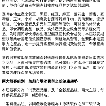
產品開發、包裝設計與行銷策略，提升國產雜糧產品附加價
值，並強化消費者對國產穀物雜糧品牌之認知與認同。
臺灣各地生產之黃豆、黑豆、紅豆、綠豆、落花生、蕎麥、臺
灣藜、玉米、小米、胡麻及甘藷等雜糧作物，具備新鮮、溯源
明確、低食物里程及多元加工應用等優勢，可開發為休閒食
品、即食調理食品、飲品、烘焙產品及全穀食品等多樣化商
品。為呼應民眾快節奏生活型態及便利飲食趨勢，本屆競賽期
望鼓勵業者善用優質國產原料，開發兼具營養、創新與市場競
爭力之產品，進一步提升國產穀物雜糧消費能見度，帶動產業
鏈加值發展。
透過競賽鼓勵業者將國產穀物雜糧轉化為貼近消費者日常需求
之商品，不僅可拓展市場通路，也可帶動上游產地供應鏈穩定
發展，形成由市場需求帶動國產原料使用之正向循環，進而促
進國內雜糧產業永續發展。
兩大競賽組別 兼顧市場消費與全穀健康趨勢
本屆競賽分為「消費產品組」及「全穀產品組」兩大主題，每
件參賽產品須擇一組別報名。
「消費產品組」以國產穀物雜糧為主原料製作之加工製品為