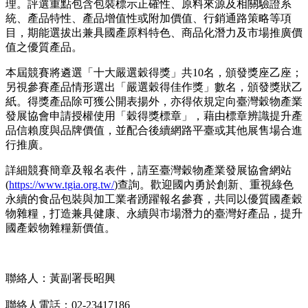
理。評選重點包含包裝標示正確性、原料來源及相關驗證系
統、產品特性、產品增值性或附加價值、行銷通路策略等項
目，期能選拔出兼具國產原料特色、商品化潛力及市場推廣價
值之優質產品。
本屆競賽將遴選「十大嚴選穀得獎」共10名，頒發獎座乙座；
另視參賽產品情形選出「嚴選穀得佳作獎」數名，頒發獎狀乙
紙。得獎產品除可獲公開表揚外，亦得依規定向臺灣穀物產業
發展協會申請授權使用「穀得獎標章」，藉由標章辨識提升產
品信賴度與品牌價值，並配合後續網路平臺或其他展售場合進
行推廣。
詳細競賽簡章及報名表件，請至臺灣穀物產業發展協會網站
(
https://www.tgia.org.tw/
)查詢。歡迎國內勇於創新、重視綠色
永續的食品包裝與加工業者踴躍報名參賽，共同以優質國產穀
物雜糧，打造兼具健康、永續與市場潛力的臺灣好產品，提升
國產穀物雜糧新價值。
聯絡人：黃副署長昭興
聯絡人電話：02-23417186