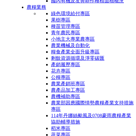
國內有機及友善耕作種植面積概況
農糧業務
綠色環境給付專區
果樹專區
種苗管理專區
青年農民專區
小地主大專業農專區
農業機械及自動化
糧食產業全面升級專區
剩餘資源循環及淨零碳匯
產銷履歷專區
花卉專區
公糧專區
農業產銷班專區
農產品加工專區
農機補助專區
農業部因應國際情勢農糧產業支持措施
專區
114年丹娜絲颱風及0708豪雨農糧產業
協助輔導措施
稻米專區
蔬菜專區