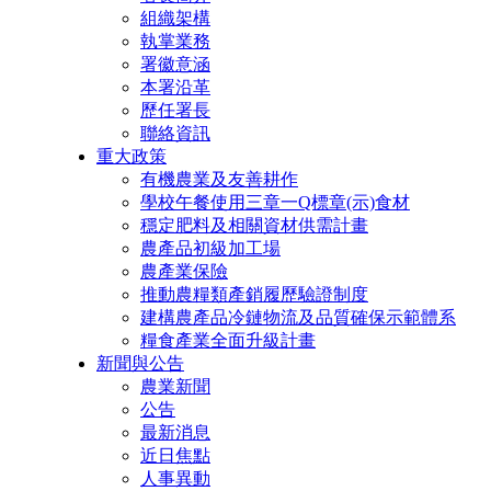
組織架構
執掌業務
署徽意涵
本署沿革
歷任署長
聯絡資訊
重大政策
有機農業及友善耕作
學校午餐使用三章一Q標章(示)食材
穩定肥料及相關資材供需計畫
農產品初級加工場
農產業保險
推動農糧類產銷履歷驗證制度
建構農產品冷鏈物流及品質確保示範體系
糧食產業全面升級計畫
新聞與公告
農業新聞
公告
最新消息
近日焦點
人事異動