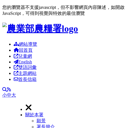
您的瀏覽器不支援javascript，但不影響網頁內容陳述，如開啟
JavaScript，可得到視覺與特效的最佳瀏覽
跳到主要內容區塊
網站導覽
回首頁
兒童網
English
雙語詞彙
主題網站
首長信箱
RSS
全文檢索
小
中
大
關於本署
願景
署長簡介