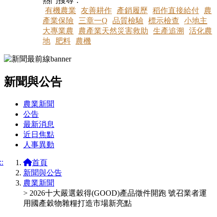
熱門搜尋：
有機農業
友善耕作
產銷履歷
稻作直接給付
農
產業保險
三章一Q
品質檢驗
標示檢查
小地主
大專業農
農產業天然災害救助
生產追溯
活化農
地
肥料
農機
新聞與公告
:::
農業新聞
公告
最新消息
近日焦點
人事異動
::
首頁
新聞與公告
農業新聞
> 2026十大嚴選穀得(GOOD)產品徵件開跑 號召業者運
用國產穀物雜糧打造市場新亮點