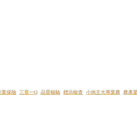
產業保險
三章一Q
品質檢驗
標示檢查
小地主大專業農
農產