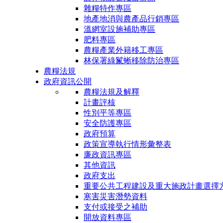
雜糧特作專區
地產地消與農產品行銷專區
溫網室設施補助專區
肥料專區
農糧產業外籍移工專區
林保署綠鬣蜥移除防治專區
農糧法規
政府資訊公開
農糧法規及解釋
計畫評核
性別平等專區
安全防護專區
政府預算
政策宣導執行情形彙整表
廉政資訊專區
其他資訊
政府支出
重要公共工程建設及重大施政計畫選擇
寒害災害潛勢資料
支付或接受之補助
開放資料專區