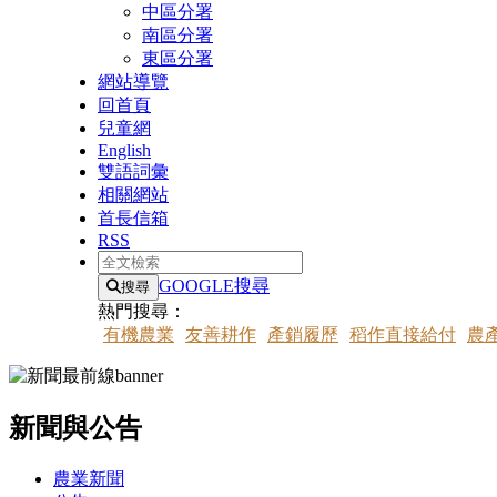
中區分署
南區分署
東區分署
網站導覽
回首頁
兒童網
English
雙語詞彙
相關網站
首長信箱
RSS
全文檢索
GOOGLE搜尋
搜尋
熱門搜尋：
有機農業
友善耕作
產銷履歷
稻作直接給付
農
新聞與公告
:::
農業新聞