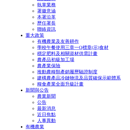
執掌業務
署徽意涵
本署沿革
歷任署長
聯絡資訊
重大政策
有機農業及友善耕作
學校午餐使用三章一Q標章(示)食材
穩定肥料及相關資材供需計畫
農產品初級加工場
農產業保險
推動農糧類產銷履歷驗證制度
建構農產品冷鏈物流及品質確保示範體系
糧食產業全面升級計畫
新聞與公告
農業新聞
公告
最新消息
近日焦點
人事異動
有機農業