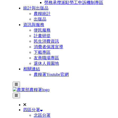
勞務承攬派駐勞工申訴機制專區
統計與出版品
農糧統計
出版品
資訊與服務
便民服務
計畫研提
民生消費資訊
消費者保護宣導
下載專區
友善職場專區
退休人員園地
相關連結
農糧署Youtube官網
主選單
其他網站選單
四區分署
北區分署