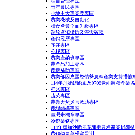
種苗管理專區
青年農民專區
小地主大專業農專區
農業機械及自動化
糧食產業全面升級專區
剩餘資源循環及淨零碳匯
產銷履歷專區
花卉專區
公糧專區
農業產銷班專區
農產品加工專區
農機補助專區
農業部因應國際情勢農糧產業支持措施
114年丹娜絲颱風及0708豪雨農糧產業
稻米專區
蔬菜專區
農業天然災害救助專區
農場輔導專區
臺灣米標章專區
冷鏈業務專區
114年樺加沙颱風花蓮縣農糧產業輔導
農作物農藥殘留監測