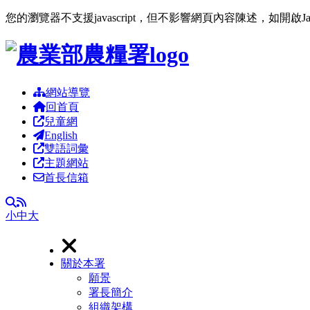
您的瀏覽器不支援javascript，但不影響網頁內容陳述，如開啟J
跳到主要內容區塊
網站導覽
回首頁
兒童網
English
雙語詞彙
主題網站
首長信箱
RSS
全文檢索
小
中
大
關於本署
願景
署長簡介
組織架構