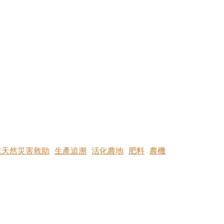
業天然災害救助
生產追溯
活化農地
肥料
農機