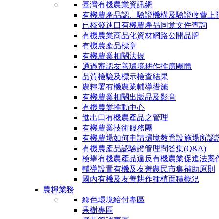
臺灣有機農業資訊網
有機農產品認、驗證機構及驗證收費上
已核發進口有機農產品同意文件查詢
有機農業商品化資材網路公開品牌
有機農產品標章
有機農業相關法規
通過審認友善環境耕作推廣團體
品質檢驗及標示檢查結果
農糧署有機農業輔導措施
有機農業相關出版品及影音
有機農業推動中心
進出口有機農產品之管理
有機農業技術服務團
有機農場如何申請環境教育設施場所認
有機農產品認驗證管理問答集(Q&A)
檢舉有機農產品違反有機農業促進法案
輔導設置有機及友善農民市集補助原則
國內有機及友善耕作種植面積概況
農糧業務
綠色環境給付專區
果樹專區