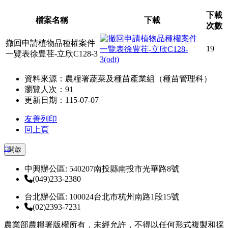
下載
檔案名稱
下載
次數
撤回申請植物品種權案件
19
一覽表徐豊荏-立欣C128-3
資料來源：農糧署蔬菜及種苗產業組（種苗管理科）
瀏覽人次：91
更新日期：115-07-07
友善列印
回上頁
:::
開啟
中興辦公區: 540207南投縣南投市光華路8號
(049)233-2380
台北辦公區: 100024台北市杭州南路1段15號
(02)2393-7231
農業部農糧署版權所有，未經允許，不得以任何形式複製和採