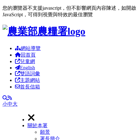
您的瀏覽器不支援javascript，但不影響網頁內容陳述，如開啟
JavaScript，可得到視覺與特效的最佳瀏覽
跳到主要內容區塊
網站導覽
回首頁
兒童網
English
雙語詞彙
主題網站
首長信箱
RSS
全文檢索
小
中
大
關於本署
願景
署長簡介