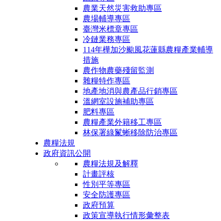
農業天然災害救助專區
農場輔導專區
臺灣米標章專區
冷鏈業務專區
114年樺加沙颱風花蓮縣農糧產業輔導
措施
農作物農藥殘留監測
雜糧特作專區
地產地消與農產品行銷專區
溫網室設施補助專區
肥料專區
農糧產業外籍移工專區
林保署綠鬣蜥移除防治專區
農糧法規
政府資訊公開
農糧法規及解釋
計畫評核
性別平等專區
安全防護專區
政府預算
政策宣導執行情形彙整表