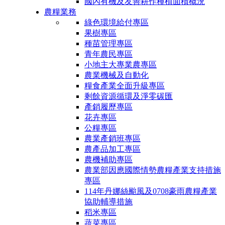
國內有機及友善耕作種植面積概況
農糧業務
綠色環境給付專區
果樹專區
種苗管理專區
青年農民專區
小地主大專業農專區
農業機械及自動化
糧食產業全面升級專區
剩餘資源循環及淨零碳匯
產銷履歷專區
花卉專區
公糧專區
農業產銷班專區
農產品加工專區
農機補助專區
農業部因應國際情勢農糧產業支持措施
專區
114年丹娜絲颱風及0708豪雨農糧產業
協助輔導措施
稻米專區
蔬菜專區