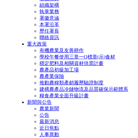
組織架構
執掌業務
署徽意涵
本署沿革
歷任署長
聯絡資訊
重大政策
有機農業及友善耕作
學校午餐使用三章一Q標章(示)食材
穩定肥料及相關資材供需計畫
農產品初級加工場
農產業保險
推動農糧類產銷履歷驗證制度
建構農產品冷鏈物流及品質確保示範體系
糧食產業全面升級計畫
新聞與公告
農業新聞
公告
最新消息
近日焦點
人事異動