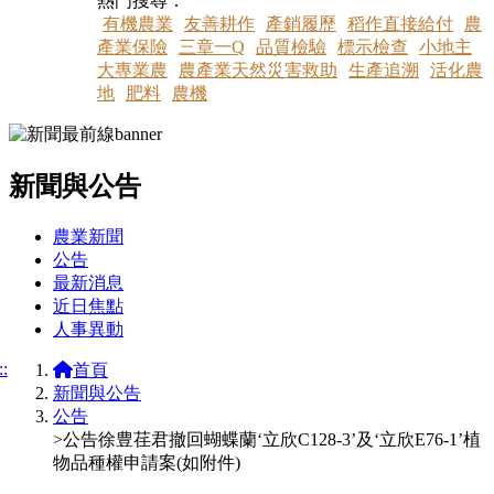
熱門搜尋：
有機農業
友善耕作
產銷履歷
稻作直接給付
農
產業保險
三章一Q
品質檢驗
標示檢查
小地主
大專業農
農產業天然災害救助
生產追溯
活化農
地
肥料
農機
新聞與公告
:::
農業新聞
公告
最新消息
近日焦點
人事異動
::
首頁
新聞與公告
公告
>公告徐豊荏君撤回蝴蝶蘭‘立欣C128-3’及‘立欣E76-1’植
物品種權申請案(如附件)