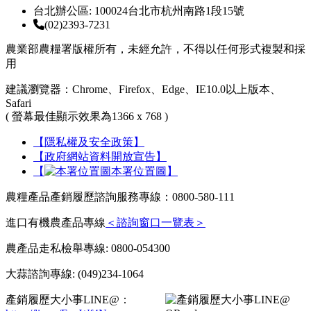
台北辦公區: 100024台北市杭州南路1段15號
(02)2393-7231
農業部農糧署版權所有，未經允許，不得以任何形式複製和採
用
建議瀏覽器：Chrome、Firefox、Edge、IE10.0以上版本、
Safari
( 螢幕最佳顯示效果為1366 x 768 )
【隱私權及安全政策】
【政府網站資料開放宣告】
【
本署位置圖】
農糧產品產銷履歷諮詢服務專線：0800-580-111
進口有機農產品專線
＜諮詢窗口一覽表＞
農產品走私檢舉專線: 0800-054300
大蒜諮詢專線: (049)234-1064
產銷履歷大小事LINE@：