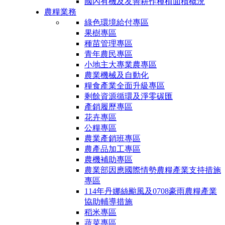
國內有機及友善耕作種植面積概況
農糧業務
綠色環境給付專區
果樹專區
種苗管理專區
青年農民專區
小地主大專業農專區
農業機械及自動化
糧食產業全面升級專區
剩餘資源循環及淨零碳匯
產銷履歷專區
花卉專區
公糧專區
農業產銷班專區
農產品加工專區
農機補助專區
農業部因應國際情勢農糧產業支持措施
專區
114年丹娜絲颱風及0708豪雨農糧產業
協助輔導措施
稻米專區
蔬菜專區