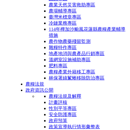
農業天然災害救助專區
農場輔導專區
臺灣米標章專區
冷鏈業務專區
114年樺加沙颱風花蓮縣農糧產業輔導
措施
農作物農藥殘留監測
雜糧特作專區
地產地消與農產品行銷專區
溫網室設施補助專區
肥料專區
農糧產業外籍移工專區
林保署綠鬣蜥移除防治專區
農糧法規
政府資訊公開
農糧法規及解釋
計畫評核
性別平等專區
安全防護專區
政府預算
政策宣導執行情形彙整表