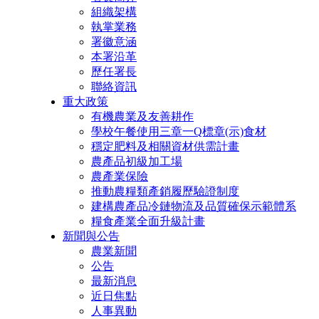
組織架構
執掌業務
署徽意涵
本署沿革
歷任署長
聯絡資訊
重大政策
有機農業及友善耕作
學校午餐使用三章一Q標章(示)食材
穩定肥料及相關資材供需計畫
農產品初級加工場
農產業保險
推動農糧類產銷履歷驗證制度
建構農產品冷鏈物流及品質確保示範體系
糧食產業全面升級計畫
新聞與公告
農業新聞
公告
最新消息
近日焦點
人事異動