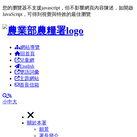
您的瀏覽器不支援javascript，但不影響網頁內容陳述，如開啟
JavaScript，可得到視覺與特效的最佳瀏覽
跳到主要內容區塊
網站導覽
回首頁
兒童網
English
雙語詞彙
主題網站
首長信箱
RSS
全文檢索
小
中
大
關於本署
願景
署長簡介