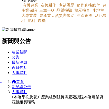
熱門搜尋：
有機農業
友善耕作
產銷履歷
稻作直接給付
農
產業保險
三章一Q
品質檢驗
標示檢查
小地主
大專業農
農產業天然災害救助
生產追溯
活化農
地
肥料
農機
新聞與公告
:::
農業新聞
公告
最新消息
近日焦點
人事異動
::
首頁
新聞與公告
人事異動
>本署果樹及花卉產業組副組長洪宏毅調陞本署農業資
源組組長職務