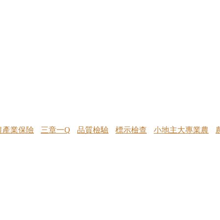
農產業保險
三章一Q
品質檢驗
標示檢查
小地主大專業農