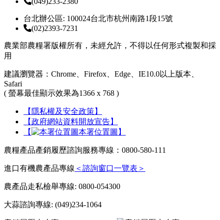
(049)233-2380
台北辦公區: 100024台北市杭州南路1段15號
(02)2393-7231
農業部農糧署版權所有，未經允許，不得以任何形式複製和採
用
建議瀏覽器：Chrome、Firefox、Edge、IE10.0以上版本、
Safari
( 螢幕最佳顯示效果為1366 x 768 )
【隱私權及安全政策】
【政府網站資料開放宣告】
【
本署位置圖】
農糧產品產銷履歷諮詢服務專線：0800-580-111
進口有機農產品專線
＜諮詢窗口一覽表＞
農產品走私檢舉專線: 0800-054300
大蒜諮詢專線: (049)234-1064