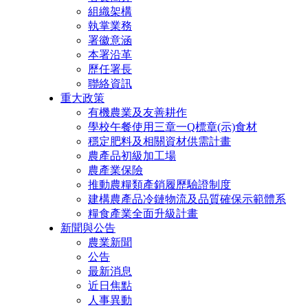
組織架構
執掌業務
署徽意涵
本署沿革
歷任署長
聯絡資訊
重大政策
有機農業及友善耕作
學校午餐使用三章一Q標章(示)食材
穩定肥料及相關資材供需計畫
農產品初級加工場
農產業保險
推動農糧類產銷履歷驗證制度
建構農產品冷鏈物流及品質確保示範體系
糧食產業全面升級計畫
新聞與公告
農業新聞
公告
最新消息
近日焦點
人事異動