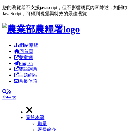
您的瀏覽器不支援javascript，但不影響網頁內容陳述，如開啟
JavaScript，可得到視覺與特效的最佳瀏覽
跳到主要內容區塊
網站導覽
回首頁
兒童網
English
雙語詞彙
主題網站
首長信箱
RSS
全文檢索
小
中
大
關於本署
願景
署長簡介