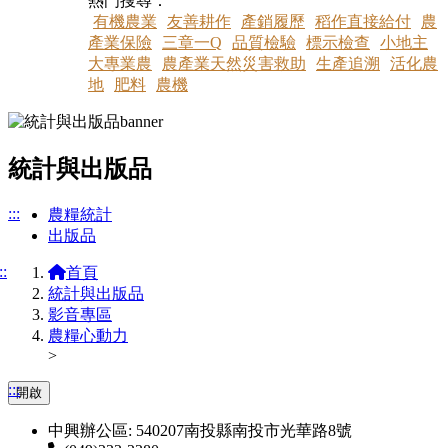
熱門搜尋：
有機農業
友善耕作
產銷履歷
稻作直接給付
農
產業保險
三章一Q
品質檢驗
標示檢查
小地主
大專業農
農產業天然災害救助
生產追溯
活化農
地
肥料
農機
統計與出版品
:::
農糧統計
出版品
::
首頁
統計與出版品
影音專區
農糧心動力
>
:::
開啟
中興辦公區: 540207南投縣南投市光華路8號