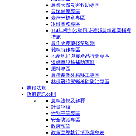
農業天然災害救助專區
農場輔導專區
臺灣米標章專區
冷鏈業務專區
114年樺加沙颱風花蓮縣農糧產業輔導
措施
農作物農藥殘留監測
雜糧特作專區
地產地消與農產品行銷專區
溫網室設施補助專區
肥料專區
農糧產業外籍移工專區
林保署綠鬣蜥移除防治專區
農糧法規
政府資訊公開
農糧法規及解釋
計畫評核
性別平等專區
安全防護專區
政府預算
政策宣導執行情形彙整表