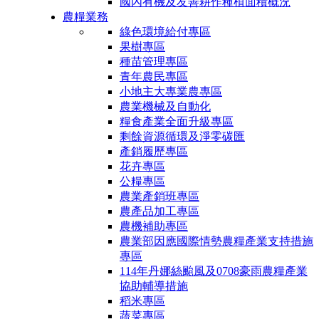
國內有機及友善耕作種植面積概況
農糧業務
綠色環境給付專區
果樹專區
種苗管理專區
青年農民專區
小地主大專業農專區
農業機械及自動化
糧食產業全面升級專區
剩餘資源循環及淨零碳匯
產銷履歷專區
花卉專區
公糧專區
農業產銷班專區
農產品加工專區
農機補助專區
農業部因應國際情勢農糧產業支持措施
專區
114年丹娜絲颱風及0708豪雨農糧產業
協助輔導措施
稻米專區
蔬菜專區