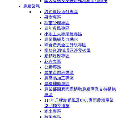
國內有機及友善耕作種植面積概況
農糧業務
綠色環境給付專區
果樹專區
種苗管理專區
青年農民專區
小地主大專業農專區
農業機械及自動化
糧食產業全面升級專區
剩餘資源循環及淨零碳匯
產銷履歷專區
花卉專區
公糧專區
農業產銷班專區
農產品加工專區
農機補助專區
農業部因應國際情勢農糧產業支持措施
專區
114年丹娜絲颱風及0708豪雨農糧產業
協助輔導措施
稻米專區
蔬菜專區