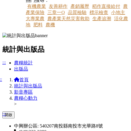
熱門搜尋：
有機農業
友善耕作
產銷履歷
稻作直接給付
農
產業保險
三章一Q
品質檢驗
標示檢查
小地主
大專業農
農產業天然災害救助
生產追溯
活化農
地
肥料
農機
統計與出版品
:::
農糧統計
出版品
::
首頁
統計與出版品
影音專區
農糧心動力
>
:::
開啟
中興辦公區: 540207南投縣南投市光華路8號