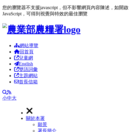
您的瀏覽器不支援javascript，但不影響網頁內容陳述，如開啟
JavaScript，可得到視覺與特效的最佳瀏覽
跳到主要內容區塊
網站導覽
回首頁
兒童網
English
雙語詞彙
主題網站
首長信箱
RSS
全文檢索
小
中
大
關於本署
願景
署長簡介