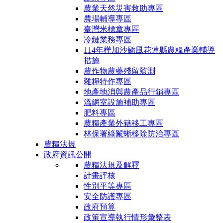
農業天然災害救助專區
農場輔導專區
臺灣米標章專區
冷鏈業務專區
114年樺加沙颱風花蓮縣農糧產業輔導
措施
農作物農藥殘留監測
雜糧特作專區
地產地消與農產品行銷專區
溫網室設施補助專區
肥料專區
農糧產業外籍移工專區
林保署綠鬣蜥移除防治專區
農糧法規
政府資訊公開
農糧法規及解釋
計畫評核
性別平等專區
安全防護專區
政府預算
政策宣導執行情形彙整表