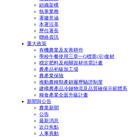
組織架構
執掌業務
署徽意涵
本署沿革
歷任署長
聯絡資訊
重大政策
有機農業及友善耕作
學校午餐使用三章一Q標章(示)食材
穩定肥料及相關資材供需計畫
農產品初級加工場
農產業保險
推動農糧類產銷履歷驗證制度
建構農產品冷鏈物流及品質確保示範體系
糧食產業全面升級計畫
新聞與公告
農業新聞
公告
最新消息
近日焦點
人事異動