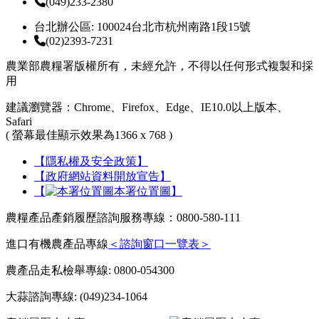
(049)233-2380
台北辦公區: 100024台北市杭州南路1段15號
(02)2393-7231
農業部農糧署版權所有，未經允許，不得以任何形式複製和採
用
建議瀏覽器：Chrome、Firefox、Edge、IE10.0以上版本、
Safari
( 螢幕最佳顯示效果為1366 x 768 )
【隱私權及安全政策】
【政府網站資料開放宣告】
【
本署位置圖】
農糧產品產銷履歷諮詢服務專線：0800-580-111
進口有機農產品專線
＜諮詢窗口一覽表＞
農產品走私檢舉專線: 0800-054300
大蒜諮詢專線: (049)234-1064