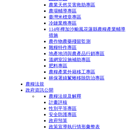
農業天然災害救助專區
農場輔導專區
臺灣米標章專區
冷鏈業務專區
114年樺加沙颱風花蓮縣農糧產業輔導
措施
農作物農藥殘留監測
雜糧特作專區
地產地消與農產品行銷專區
溫網室設施補助專區
肥料專區
農糧產業外籍移工專區
林保署綠鬣蜥移除防治專區
農糧法規
政府資訊公開
農糧法規及解釋
計畫評核
性別平等專區
安全防護專區
政府預算
政策宣導執行情形彙整表