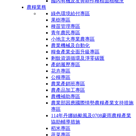
國內有機及友善耕作種植面積概況
農糧業務
綠色環境給付專區
果樹專區
種苗管理專區
青年農民專區
小地主大專業農專區
農業機械及自動化
糧食產業全面升級專區
剩餘資源循環及淨零碳匯
產銷履歷專區
花卉專區
公糧專區
農業產銷班專區
農產品加工專區
農機補助專區
農業部因應國際情勢農糧產業支持措施
專區
114年丹娜絲颱風及0708豪雨農糧產業
協助輔導措施
稻米專區
蔬菜專區