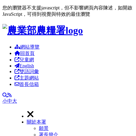
您的瀏覽器不支援javascript，但不影響網頁內容陳述，如開啟
JavaScript，可得到視覺與特效的最佳瀏覽
跳到主要內容區塊
網站導覽
回首頁
兒童網
English
雙語詞彙
主題網站
首長信箱
RSS
全文檢索
小
中
大
關於本署
願景
署長簡介