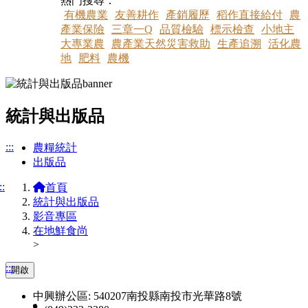
熱門搜尋：
有機農業
友善耕作
產銷履歷
稻作直接給付
農
產業保險
三章一Q
品質檢驗
標示檢查
小地主
大專業農
農產業天然災害救助
生產追溯
活化農
地
肥料
農機
統計與出版品
:::
農糧統計
出版品
::
首頁
統計與出版品
影音專區
在地鮮食尚
>
:::
開啟
中興辦公區: 540207南投縣南投市光華路8號