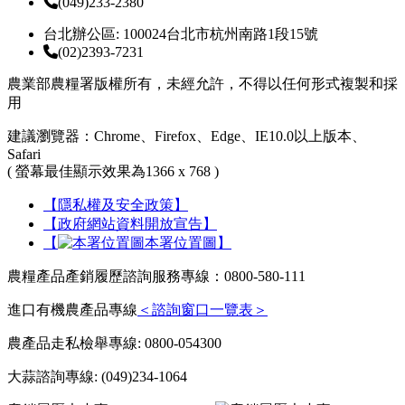
(049)233-2380
台北辦公區: 100024台北市杭州南路1段15號
(02)2393-7231
農業部農糧署版權所有，未經允許，不得以任何形式複製和採
用
建議瀏覽器：Chrome、Firefox、Edge、IE10.0以上版本、
Safari
( 螢幕最佳顯示效果為1366 x 768 )
【隱私權及安全政策】
【政府網站資料開放宣告】
【
本署位置圖】
農糧產品產銷履歷諮詢服務專線：0800-580-111
進口有機農產品專線
＜諮詢窗口一覽表＞
農產品走私檢舉專線: 0800-054300
大蒜諮詢專線: (049)234-1064