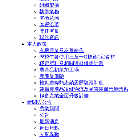
組織架構
執掌業務
署徽意涵
本署沿革
歷任署長
聯絡資訊
重大政策
有機農業及友善耕作
學校午餐使用三章一Q標章(示)食材
穩定肥料及相關資材供需計畫
農產品初級加工場
農產業保險
推動農糧類產銷履歷驗證制度
建構農產品冷鏈物流及品質確保示範體系
糧食產業全面升級計畫
新聞與公告
農業新聞
公告
最新消息
近日焦點
人事異動