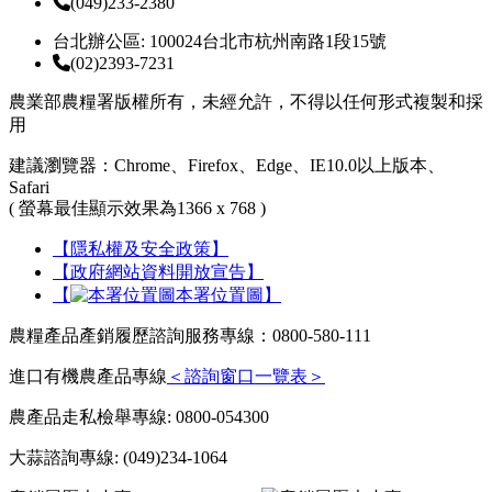
(049)233-2380
台北辦公區: 100024台北市杭州南路1段15號
(02)2393-7231
農業部農糧署版權所有，未經允許，不得以任何形式複製和採
用
建議瀏覽器：Chrome、Firefox、Edge、IE10.0以上版本、
Safari
( 螢幕最佳顯示效果為1366 x 768 )
【隱私權及安全政策】
【政府網站資料開放宣告】
【
本署位置圖】
農糧產品產銷履歷諮詢服務專線：0800-580-111
進口有機農產品專線
＜諮詢窗口一覽表＞
農產品走私檢舉專線: 0800-054300
大蒜諮詢專線: (049)234-1064