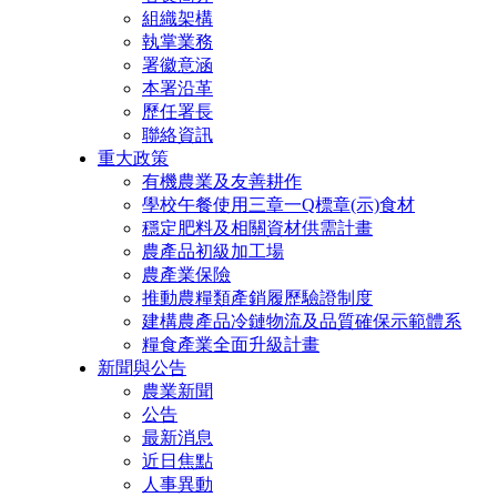
組織架構
執掌業務
署徽意涵
本署沿革
歷任署長
聯絡資訊
重大政策
有機農業及友善耕作
學校午餐使用三章一Q標章(示)食材
穩定肥料及相關資材供需計畫
農產品初級加工場
農產業保險
推動農糧類產銷履歷驗證制度
建構農產品冷鏈物流及品質確保示範體系
糧食產業全面升級計畫
新聞與公告
農業新聞
公告
最新消息
近日焦點
人事異動