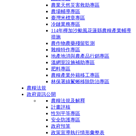
農業天然災害救助專區
農場輔導專區
臺灣米標章專區
冷鏈業務專區
114年樺加沙颱風花蓮縣農糧產業輔導
措施
農作物農藥殘留監測
雜糧特作專區
地產地消與農產品行銷專區
溫網室設施補助專區
肥料專區
農糧產業外籍移工專區
林保署綠鬣蜥移除防治專區
農糧法規
政府資訊公開
農糧法規及解釋
計畫評核
性別平等專區
安全防護專區
政府預算
政策宣導執行情形彙整表