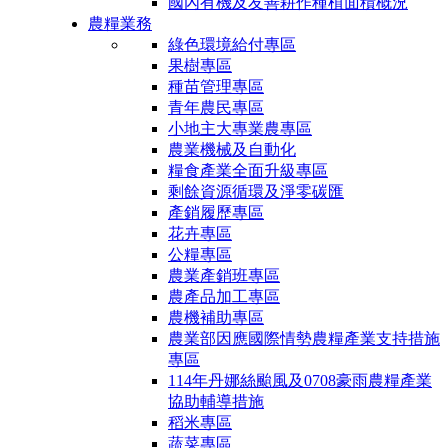
國內有機及友善耕作種植面積概況
農糧業務
綠色環境給付專區
果樹專區
種苗管理專區
青年農民專區
小地主大專業農專區
農業機械及自動化
糧食產業全面升級專區
剩餘資源循環及淨零碳匯
產銷履歷專區
花卉專區
公糧專區
農業產銷班專區
農產品加工專區
農機補助專區
農業部因應國際情勢農糧產業支持措施
專區
114年丹娜絲颱風及0708豪雨農糧產業
協助輔導措施
稻米專區
蔬菜專區