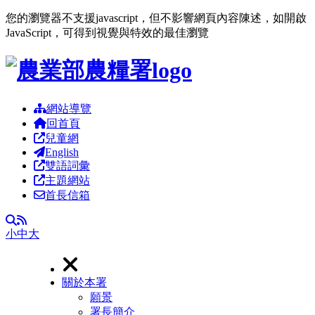
您的瀏覽器不支援javascript，但不影響網頁內容陳述，如開啟
JavaScript，可得到視覺與特效的最佳瀏覽
跳到主要內容區塊
網站導覽
回首頁
兒童網
English
雙語詞彙
主題網站
首長信箱
RSS
全文檢索
小
中
大
關於本署
願景
署長簡介