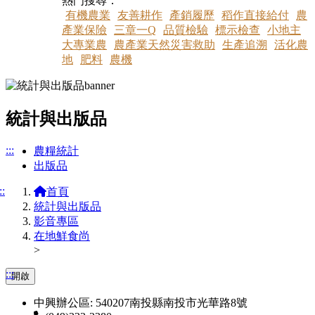
熱門搜尋：
有機農業
友善耕作
產銷履歷
稻作直接給付
農
產業保險
三章一Q
品質檢驗
標示檢查
小地主
大專業農
農產業天然災害救助
生產追溯
活化農
地
肥料
農機
統計與出版品
:::
農糧統計
出版品
::
首頁
統計與出版品
影音專區
在地鮮食尚
>
:::
開啟
中興辦公區: 540207南投縣南投市光華路8號