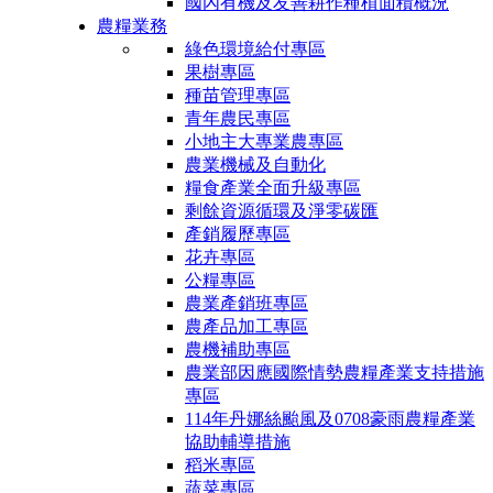
國內有機及友善耕作種植面積概況
農糧業務
綠色環境給付專區
果樹專區
種苗管理專區
青年農民專區
小地主大專業農專區
農業機械及自動化
糧食產業全面升級專區
剩餘資源循環及淨零碳匯
產銷履歷專區
花卉專區
公糧專區
農業產銷班專區
農產品加工專區
農機補助專區
農業部因應國際情勢農糧產業支持措施
專區
114年丹娜絲颱風及0708豪雨農糧產業
協助輔導措施
稻米專區
蔬菜專區