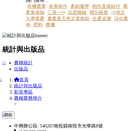
熱門搜尋：
有機農業
友善耕作
產銷履歷
稻作直接給付
農
產業保險
三章一Q
品質檢驗
標示檢查
小地主
大專業農
農產業天然災害救助
生產追溯
活化農
地
肥料
農機
統計與出版品
:::
農糧統計
出版品
::
首頁
統計與出版品
影音專區
農糧業務簡介
>
:::
開啟
中興辦公區: 540207南投縣南投市光華路8號