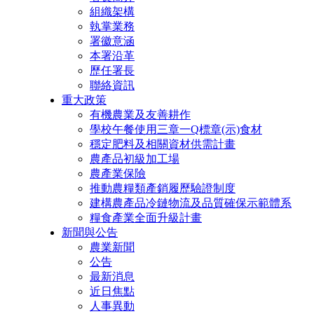
組織架構
執掌業務
署徽意涵
本署沿革
歷任署長
聯絡資訊
重大政策
有機農業及友善耕作
學校午餐使用三章一Q標章(示)食材
穩定肥料及相關資材供需計畫
農產品初級加工場
農產業保險
推動農糧類產銷履歷驗證制度
建構農產品冷鏈物流及品質確保示範體系
糧食產業全面升級計畫
新聞與公告
農業新聞
公告
最新消息
近日焦點
人事異動