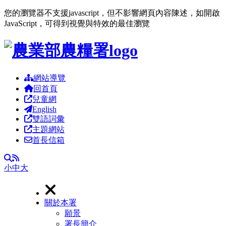
您的瀏覽器不支援javascript，但不影響網頁內容陳述，如開啟
JavaScript，可得到視覺與特效的最佳瀏覽
跳到主要內容區塊
網站導覽
回首頁
兒童網
English
雙語詞彙
主題網站
首長信箱
RSS
全文檢索
小
中
大
關於本署
願景
署長簡介