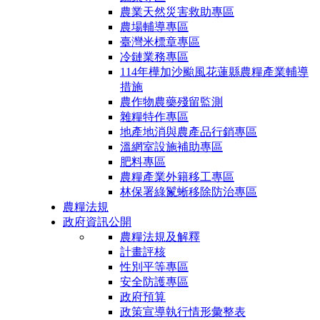
農業天然災害救助專區
農場輔導專區
臺灣米標章專區
冷鏈業務專區
114年樺加沙颱風花蓮縣農糧產業輔導
措施
農作物農藥殘留監測
雜糧特作專區
地產地消與農產品行銷專區
溫網室設施補助專區
肥料專區
農糧產業外籍移工專區
林保署綠鬣蜥移除防治專區
農糧法規
政府資訊公開
農糧法規及解釋
計畫評核
性別平等專區
安全防護專區
政府預算
政策宣導執行情形彙整表