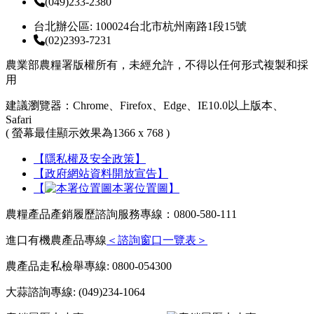
(049)233-2380
台北辦公區: 100024台北市杭州南路1段15號
(02)2393-7231
農業部農糧署版權所有，未經允許，不得以任何形式複製和採
用
建議瀏覽器：Chrome、Firefox、Edge、IE10.0以上版本、
Safari
( 螢幕最佳顯示效果為1366 x 768 )
【隱私權及安全政策】
【政府網站資料開放宣告】
【
本署位置圖】
農糧產品產銷履歷諮詢服務專線：0800-580-111
進口有機農產品專線
＜諮詢窗口一覽表＞
農產品走私檢舉專線: 0800-054300
大蒜諮詢專線: (049)234-1064