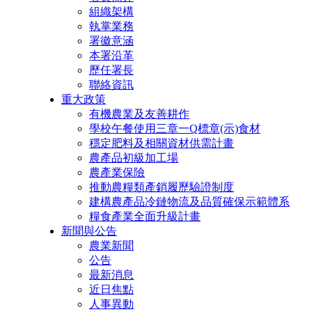
組織架構
執掌業務
署徽意涵
本署沿革
歷任署長
聯絡資訊
重大政策
有機農業及友善耕作
學校午餐使用三章一Q標章(示)食材
穩定肥料及相關資材供需計畫
農產品初級加工場
農產業保險
推動農糧類產銷履歷驗證制度
建構農產品冷鏈物流及品質確保示範體系
糧食產業全面升級計畫
新聞與公告
農業新聞
公告
最新消息
近日焦點
人事異動