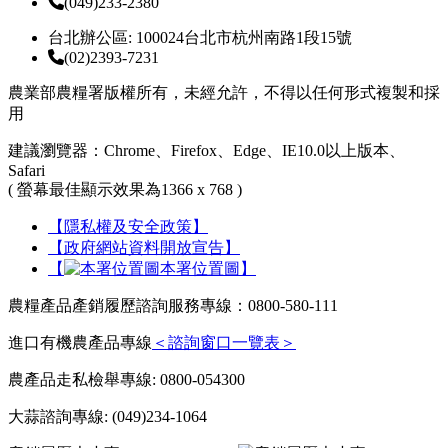
(049)233-2380
台北辦公區: 100024台北市杭州南路1段15號
(02)2393-7231
農業部農糧署版權所有，未經允許，不得以任何形式複製和採
用
建議瀏覽器：Chrome、Firefox、Edge、IE10.0以上版本、
Safari
( 螢幕最佳顯示效果為1366 x 768 )
【隱私權及安全政策】
【政府網站資料開放宣告】
【
本署位置圖】
農糧產品產銷履歷諮詢服務專線：0800-580-111
進口有機農產品專線
＜諮詢窗口一覽表＞
農產品走私檢舉專線: 0800-054300
大蒜諮詢專線: (049)234-1064