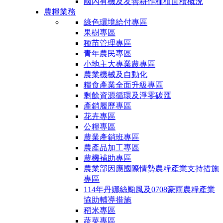
國內有機及友善耕作種植面積概況
農糧業務
綠色環境給付專區
果樹專區
種苗管理專區
青年農民專區
小地主大專業農專區
農業機械及自動化
糧食產業全面升級專區
剩餘資源循環及淨零碳匯
產銷履歷專區
花卉專區
公糧專區
農業產銷班專區
農產品加工專區
農機補助專區
農業部因應國際情勢農糧產業支持措施
專區
114年丹娜絲颱風及0708豪雨農糧產業
協助輔導措施
稻米專區
蔬菜專區