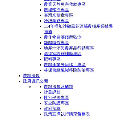
農業天然災害救助專區
農場輔導專區
臺灣米標章專區
冷鏈業務專區
114年樺加沙颱風花蓮縣農糧產業輔導
措施
農作物農藥殘留監測
雜糧特作專區
地產地消與農產品行銷專區
溫網室設施補助專區
肥料專區
農糧產業外籍移工專區
林保署綠鬣蜥移除防治專區
農糧法規
政府資訊公開
農糧法規及解釋
計畫評核
性別平等專區
安全防護專區
政府預算
政策宣導執行情形彙整表