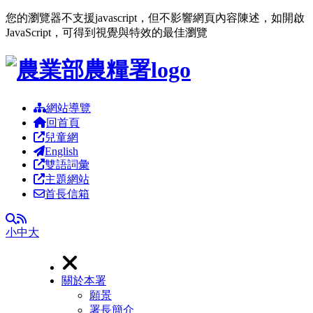
您的瀏覽器不支援javascript，但不影響網頁內容陳述，如開啟
JavaScript，可得到視覺與特效的最佳瀏覽
跳到主要內容區塊
網站導覽
回首頁
兒童網
English
雙語詞彙
主題網站
首長信箱
RSS
全文檢索
小
中
大
關於本署
願景
署長簡介