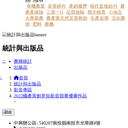
熱門搜尋：
有機農業
友善耕作
產銷履歷
稻作直接給付
農
產業保險
三章一Q
品質檢驗
標示檢查
小地主
大專業農
農產業天然災害救助
生產追溯
活化農
地
肥料
農機
統計與出版品
:::
農糧統計
出版品
::
首頁
統計與出版品
影音專區
2022國產茶創意短影音競賽優勝作品
>
:::
開啟
中興辦公區: 540207南投縣南投市光華路8號