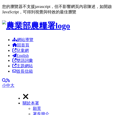
您的瀏覽器不支援javascript，但不影響網頁內容陳述，如開啟
JavaScript，可得到視覺與特效的最佳瀏覽
跳到主要內容區塊
網站導覽
回首頁
兒童網
English
雙語詞彙
主題網站
首長信箱
RSS
全文檢索
小
中
大
關於本署
願景
署長簡介