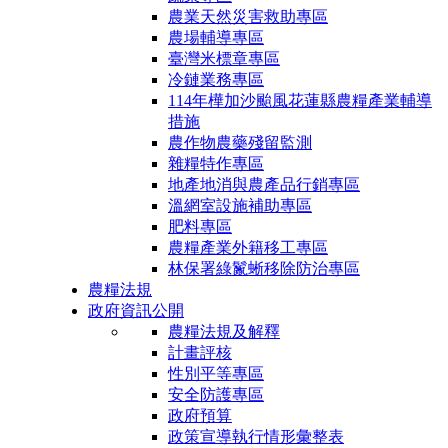
農業天然災害救助專區
農場輔導專區
臺灣米標章專區
冷鏈業務專區
114年樺加沙颱風花蓮縣農糧產業輔導
措施
農作物農藥殘留監測
雜糧特作專區
地產地消與農產品行銷專區
溫網室設施補助專區
肥料專區
農糧產業外籍移工專區
林保署綠鬣蜥移除防治專區
農糧法規
政府資訊公開
農糧法規及解釋
計畫評核
性別平等專區
安全防護專區
政府預算
政策宣導執行情形彙整表