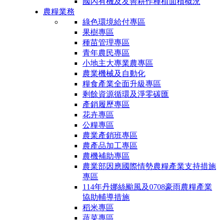
國內有機及友善耕作種植面積概況
農糧業務
綠色環境給付專區
果樹專區
種苗管理專區
青年農民專區
小地主大專業農專區
農業機械及自動化
糧食產業全面升級專區
剩餘資源循環及淨零碳匯
產銷履歷專區
花卉專區
公糧專區
農業產銷班專區
農產品加工專區
農機補助專區
農業部因應國際情勢農糧產業支持措施
專區
114年丹娜絲颱風及0708豪雨農糧產業
協助輔導措施
稻米專區
蔬菜專區