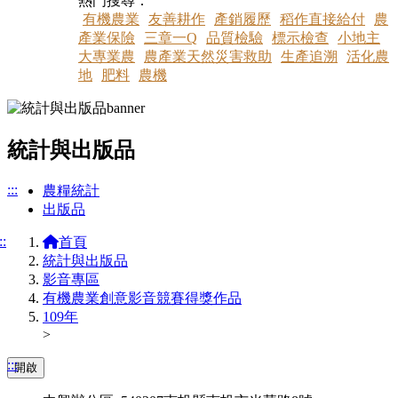
熱門搜尋：
有機農業
友善耕作
產銷履歷
稻作直接給付
農
產業保險
三章一Q
品質檢驗
標示檢查
小地主
大專業農
農產業天然災害救助
生產追溯
活化農
地
肥料
農機
統計與出版品
:::
農糧統計
出版品
::
首頁
統計與出版品
影音專區
有機農業創意影音競賽得獎作品
109年
>
:::
開啟