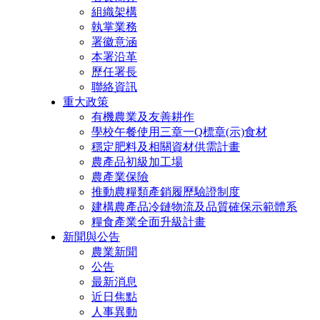
組織架構
執掌業務
署徽意涵
本署沿革
歷任署長
聯絡資訊
重大政策
有機農業及友善耕作
學校午餐使用三章一Q標章(示)食材
穩定肥料及相關資材供需計畫
農產品初級加工場
農產業保險
推動農糧類產銷履歷驗證制度
建構農產品冷鏈物流及品質確保示範體系
糧食產業全面升級計畫
新聞與公告
農業新聞
公告
最新消息
近日焦點
人事異動