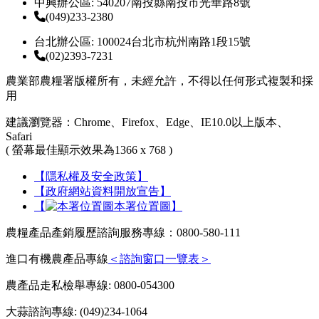
中興辦公區: 540207南投縣南投市光華路8號
(049)233-2380
台北辦公區: 100024台北市杭州南路1段15號
(02)2393-7231
農業部農糧署版權所有，未經允許，不得以任何形式複製和採
用
建議瀏覽器：Chrome、Firefox、Edge、IE10.0以上版本、
Safari
( 螢幕最佳顯示效果為1366 x 768 )
【隱私權及安全政策】
【政府網站資料開放宣告】
【
本署位置圖】
農糧產品產銷履歷諮詢服務專線：0800-580-111
進口有機農產品專線
＜諮詢窗口一覽表＞
農產品走私檢舉專線: 0800-054300
大蒜諮詢專線: (049)234-1064