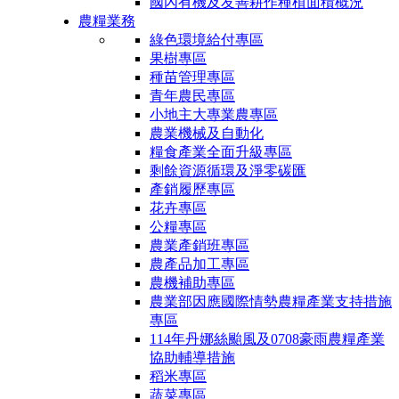
國內有機及友善耕作種植面積概況
農糧業務
綠色環境給付專區
果樹專區
種苗管理專區
青年農民專區
小地主大專業農專區
農業機械及自動化
糧食產業全面升級專區
剩餘資源循環及淨零碳匯
產銷履歷專區
花卉專區
公糧專區
農業產銷班專區
農產品加工專區
農機補助專區
農業部因應國際情勢農糧產業支持措施
專區
114年丹娜絲颱風及0708豪雨農糧產業
協助輔導措施
稻米專區
蔬菜專區