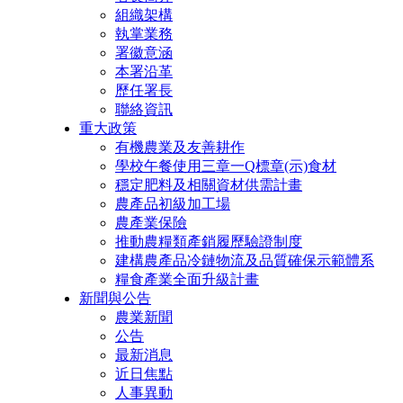
組織架構
執掌業務
署徽意涵
本署沿革
歷任署長
聯絡資訊
重大政策
有機農業及友善耕作
學校午餐使用三章一Q標章(示)食材
穩定肥料及相關資材供需計畫
農產品初級加工場
農產業保險
推動農糧類產銷履歷驗證制度
建構農產品冷鏈物流及品質確保示範體系
糧食產業全面升級計畫
新聞與公告
農業新聞
公告
最新消息
近日焦點
人事異動