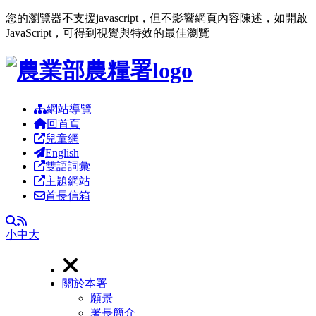
您的瀏覽器不支援javascript，但不影響網頁內容陳述，如開啟
JavaScript，可得到視覺與特效的最佳瀏覽
跳到主要內容區塊
網站導覽
回首頁
兒童網
English
雙語詞彙
主題網站
首長信箱
RSS
全文檢索
小
中
大
關於本署
願景
署長簡介