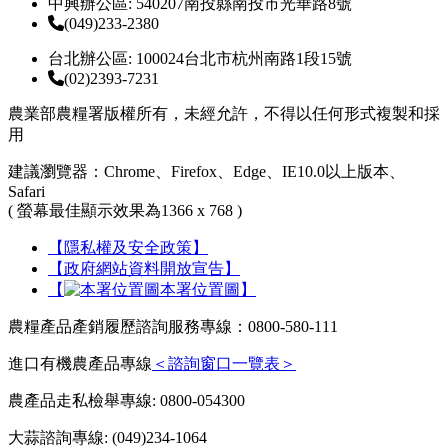
中興辦公區: 540207南投縣南投市光華路8號
(049)233-2380
台北辦公區: 100024台北市杭州南路1段15號
(02)2393-7231
農業部農糧署版權所有，未經允許，不得以任何形式複製和採
用
建議瀏覽器：Chrome、Firefox、Edge、IE10.0以上版本、
Safari
( 螢幕最佳顯示效果為1366 x 768 )
【隱私權及安全政策】
【政府網站資料開放宣告】
【
本署位置圖】
農糧產品產銷履歷諮詢服務專線：0800-580-111
進口有機農產品專線
＜諮詢窗口一覽表＞
農產品走私檢舉專線: 0800-054300
大蒜諮詢專線: (049)234-1064