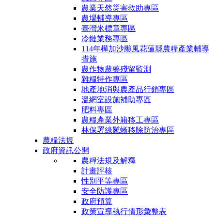
農業天然災害救助專區
農場輔導專區
臺灣米標章專區
冷鏈業務專區
114年樺加沙颱風花蓮縣農糧產業輔導
措施
農作物農藥殘留監測
雜糧特作專區
地產地消與農產品行銷專區
溫網室設施補助專區
肥料專區
農糧產業外籍移工專區
林保署綠鬣蜥移除防治專區
農糧法規
政府資訊公開
農糧法規及解釋
計畫評核
性別平等專區
安全防護專區
政府預算
政策宣導執行情形彙整表