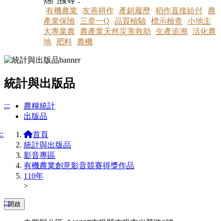
熱門搜尋：
有機農業
友善耕作
產銷履歷
稻作直接給付
農
產業保險
三章一Q
品質檢驗
標示檢查
小地主
大專業農
農產業天然災害救助
生產追溯
活化農
地
肥料
農機
統計與出版品
:::
農糧統計
出版品
::
首頁
統計與出版品
影音專區
有機農業創意影音競賽得獎作品
110年
>
:::
開啟