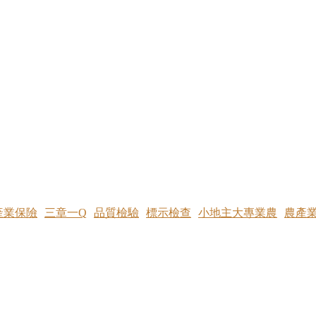
產業保險
三章一Q
品質檢驗
標示檢查
小地主大專業農
農產