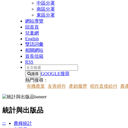
中區分署
南區分署
東區分署
網站導覽
回首頁
兒童網
English
雙語詞彙
相關網站
首長信箱
RSS
全文檢索
GOOGLE搜尋
搜尋
熱門搜尋：
有機農業
友善耕作
產銷履歷
稻作直接給付
農
統計與出版品
:::
農糧統計