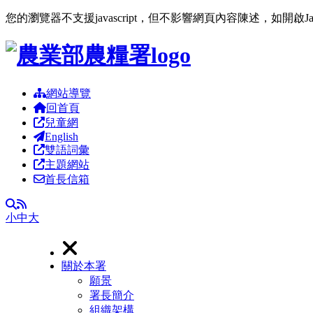
您的瀏覽器不支援javascript，但不影響網頁內容陳述，如開啟J
跳到主要內容區塊
網站導覽
回首頁
兒童網
English
雙語詞彙
主題網站
首長信箱
RSS
全文檢索
小
中
大
關於本署
願景
署長簡介
組織架構