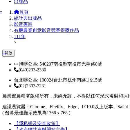
出版品
::
首頁
統計與出版品
影音專區
有機農業創意影音競賽得獎作品
111年
>
:::
開啟
中興辦公區: 540207南投縣南投市光華路8號
(049)233-2380
台北辦公區: 100024台北市杭州南路1段15號
(02)2393-7231
農業部農糧署版權所有，未經允許，不得以任何形式複製和採
建議瀏覽器：Chrome、Firefox、Edge、IE10.0以上版本、Safari
( 螢幕最佳顯示效果為1366 x 768 )
【隱私權及安全政策】
【政府網站資料開放宣告】