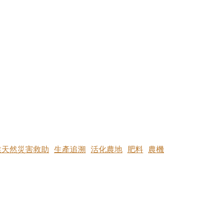
業天然災害救助
生產追溯
活化農地
肥料
農機