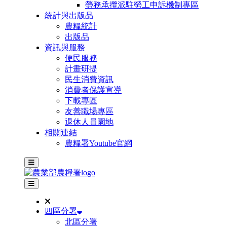
勞務承攬派駐勞工申訴機制專區
統計與出版品
農糧統計
出版品
資訊與服務
便民服務
計畫研提
民生消費資訊
消費者保護宣導
下載專區
友善職場專區
退休人員園地
相關連結
農糧署Youtube官網
主選單
其他網站選單
四區分署
北區分署