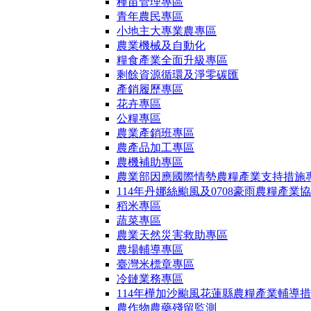
種苗管理專區
青年農民專區
小地主大專業農專區
農業機械及自動化
糧食產業全面升級專區
剩餘資源循環及淨零碳匯
產銷履歷專區
花卉專區
公糧專區
農業產銷班專區
農產品加工專區
農機補助專區
農業部因應國際情勢農糧產業支持措施
114年丹娜絲颱風及0708豪雨農糧產業
稻米專區
蔬菜專區
農業天然災害救助專區
農場輔導專區
臺灣米標章專區
冷鏈業務專區
114年樺加沙颱風花蓮縣農糧產業輔導
農作物農藥殘留監測