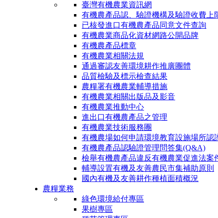
臺灣有機農業資訊網
有機農產品認、驗證機構及驗證收費上
已核發進口有機農產品同意文件查詢
有機農業商品化資材網路公開品牌
有機農產品標章
有機農業相關法規
通過審認友善環境耕作推廣團體
品質檢驗及標示檢查結果
農糧署有機農業輔導措施
有機農業相關出版品及影音
有機農業推動中心
進出口有機農產品之管理
有機農業技術服務團
有機農場如何申請環境教育設施場所認
有機農產品認驗證管理問答集(Q&A)
檢舉有機農產品違反有機農業促進法案
輔導設置有機及友善農民市集補助原則
國內有機及友善耕作種植面積概況
農糧業務
綠色環境給付專區
果樹專區