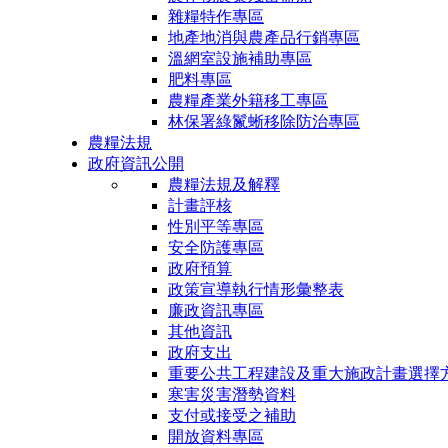
雜糧特作專區
地產地消與農產品行銷專區
溫網室設施補助專區
肥料專區
農糧產業外籍移工專區
林保署綠鬣蜥移除防治專區
農糧法規
政府資訊公開
農糧法規及解釋
計畫評核
性別平等專區
安全防護專區
政府預算
政策宣導執行情形彙整表
廉政資訊專區
其他資訊
政府支出
重要公共工程建設及重大施政計畫選擇
寒害災害潛勢資料
支付或接受之補助
開放資料專區