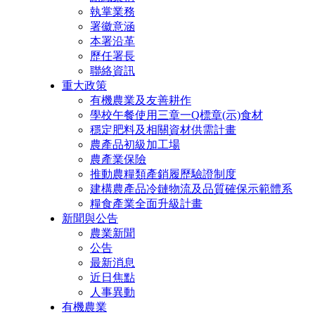
執掌業務
署徽意涵
本署沿革
歷任署長
聯絡資訊
重大政策
有機農業及友善耕作
學校午餐使用三章一Q標章(示)食材
穩定肥料及相關資材供需計畫
農產品初級加工場
農產業保險
推動農糧類產銷履歷驗證制度
建構農產品冷鏈物流及品質確保示範體系
糧食產業全面升級計畫
新聞與公告
農業新聞
公告
最新消息
近日焦點
人事異動
有機農業