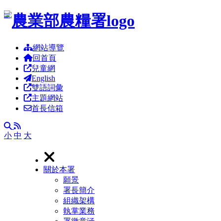
跳到主要內容區塊
:::
網站導覽
回首頁
兒童網
English
雙語詞彙
主題網站
首長信箱
RSS
全文檢索
小
中
大
關於本署
願景
署長簡介
組織架構
執掌業務