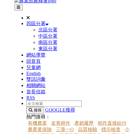
其他網站選單
四區分署
北區分署
中區分署
南區分署
東區分署
網站導覽
回首頁
兒童網
English
雙語詞彙
相關網站
首長信箱
RSS
全文檢索
GOOGLE搜尋
搜尋
熱門搜尋：
有機農業
友善耕作
產銷履歷
稻作直接給付
農產業保險
三章一Q
品質檢驗
標示檢查
小