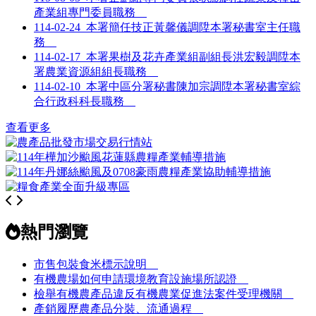
產業組專門委員職務
114-02-24
本署簡任技正黃馨儀調陞本署秘書室主任職
務
114-02-17
本署果樹及花卉產業組副組長洪宏毅調陞本
署農業資源組組長職務
114-02-10
本署中區分署秘書陳加宗調陞本署秘書室綜
合行政科科長職務
查看更多
熱門瀏覽
市售包裝食米標示說明
有機農場如何申請環境教育設施場所認證
檢舉有機農產品違反有機農業促進法案件受理機關
產銷履歷農產品分裝、流通過程