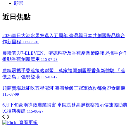
願景
近日焦點
2026臺日大港水果祭邁入五周年 臺灣與日本共創國際品牌合
作新里程
115-08-01
農糧署與7-ELEVEN、聖德科斯及香蕉產業策略聯盟攜手合作
推動香蕉創新應用
115-07-28
農糧署攜手香蕉策略聯盟、萬家福開創履歷香蕉新體驗 「蕉
傲之島」強勢登場
115-07-17
超商賣場就能吃五星澎湃 臺灣燴飯王冠軍搶攻都會即食商機
115-07-09
6月下旬豪雨導致農業損害 卓院長赴高屏視察指示儘速協助農
民復耕復建
115-06-27
查看更多