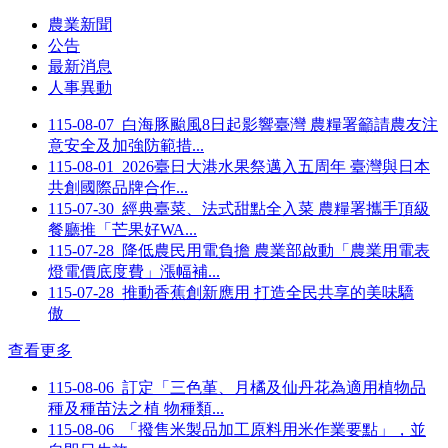
農業新聞
公告
最新消息
人事異動
115-08-07
白海豚颱風8日起影響臺灣 農糧署籲請農友注
意安全及加強防範措...
115-08-01
2026臺日大港水果祭邁入五周年 臺灣與日本
共創國際品牌合作...
115-07-30
經典臺菜、法式甜點全入菜 農糧署攜手頂級
餐廳推「芒果好WA...
115-07-28
降低農民用電負擔 農業部啟動「農業用電表
燈電價底度費」漲幅補...
115-07-28
推動香蕉創新應用 打造全民共享的美味驕
傲
查看更多
115-08-06
訂定「三色堇、月橘及仙丹花為適用植物品
種及種苗法之植 物種類...
115-08-06
「撥售米製品加工原料用米作業要點」，並