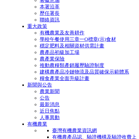
署徽意涵
本署沿革
歷任署長
聯絡資訊
重大政策
有機農業及友善耕作
學校午餐使用三章一Q標章(示)食材
穩定肥料及相關資材供需計畫
農產品初級加工場
農產業保險
推動農糧類產銷履歷驗證制度
建構農產品冷鏈物流及品質確保示範體系
糧食產業全面升級計畫
新聞與公告
農業新聞
公告
最新消息
近日焦點
人事異動
有機農業
臺灣有機農業資訊網
有機農產品認、驗證機構及驗證收費上