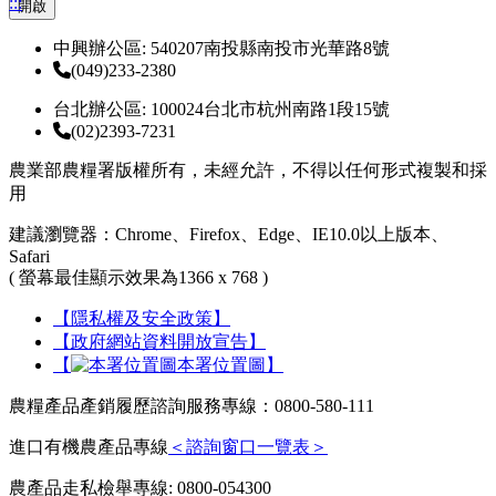
:::
開啟
中興辦公區: 540207南投縣南投市光華路8號
(049)233-2380
台北辦公區: 100024台北市杭州南路1段15號
(02)2393-7231
農業部農糧署版權所有，未經允許，不得以任何形式複製和採
用
建議瀏覽器：Chrome、Firefox、Edge、IE10.0以上版本、
Safari
( 螢幕最佳顯示效果為1366 x 768 )
【隱私權及安全政策】
【政府網站資料開放宣告】
【
本署位置圖】
農糧產品產銷履歷諮詢服務專線：0800-580-111
進口有機農產品專線
＜諮詢窗口一覽表＞
農產品走私檢舉專線: 0800-054300