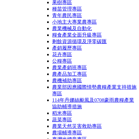
果樹專區
種苗管理專區
青年農民專區
小地主大專業農專區
農業機械及自動化
糧食產業全面升級專區
剩餘資源循環及淨零碳匯
產銷履歷專區
花卉專區
公糧專區
農業產銷班專區
農產品加工專區
農機補助專區
農業部因應國際情勢農糧產業支持措施
專區
114年丹娜絲颱風及0708豪雨農糧產業
協助輔導措施
稻米專區
蔬菜專區
農業天然災害救助專區
農場輔導專區