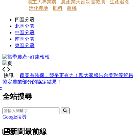
地主大專業農
農產業天然災害救助
生產追溯
活化農地
肥料
農機
四區分署
北區分署
中區分署
南區分署
東區分署
快訊：
農業有確保，競爭更有力！跟大家報告台美對等貿易
協定農業部分的協定結果！
::
全站搜尋
全文檢索
搜尋
Google搜尋
新聞最前線