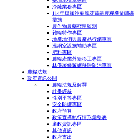
臺灣米標章專區
冷鏈業務專區
114年樺加沙颱風花蓮縣農糧產業輔導
措施
農作物農藥殘留監測
雜糧特作專區
地產地消與農產品行銷專區
溫網室設施補助專區
肥料專區
農糧產業外籍移工專區
林保署綠鬣蜥移除防治專區
農糧法規
政府資訊公開
農糧法規及解釋
計畫評核
性別平等專區
安全防護專區
政府預算
政策宣導執行情形彙整表
廉政資訊專區
其他資訊
政府支出