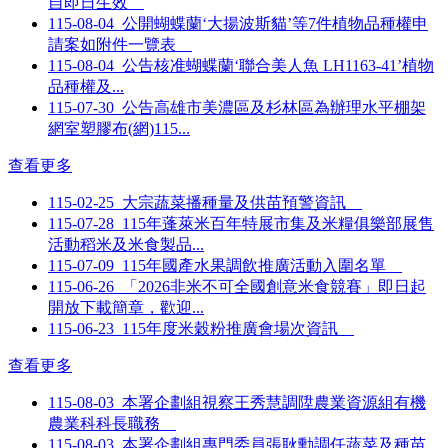
自即日生效
115-08-04
公開蝴蝶蘭‘大揚波斯貓’等7件植物品種權申
請案如附件一覽表
115-08-04
公告核准蝴蝶蘭‘聯合美人魚 LH1163-41’植物
品種權及...
115-07-30
公告高雄市美濃區及杉林區為辦理水平棚架
網室塑膠布(網)115...
查看更多
115-02-25
大宗蔬菜播種量及供苗預警資訊
115-07-28
115年蓬萊米百年特展市集及米糧俱樂部展售
活動稻米及米食製品...
115-07-09
115年國產水果調飲推廣活動入圍名單
115-06-26
「2026非米不可全國創意米食競賽」即日起
開放下載簡章，歡迎...
115-06-23
115年度米穀粉推廣會場次資訊
查看更多
115-08-03
本署企劃組視察王秀慧調陞農業資源組有機
農業科科長職務
115-08-03
本署企劃組專門委員張耿勳調任蔬菜及種苗