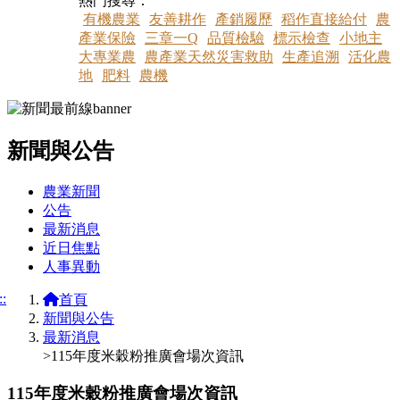
熱門搜尋：
有機農業
友善耕作
產銷履歷
稻作直接給付
農
產業保險
三章一Q
品質檢驗
標示檢查
小地主
大專業農
農產業天然災害救助
生產追溯
活化農
地
肥料
農機
新聞與公告
:::
農業新聞
公告
最新消息
近日焦點
人事異動
::
首頁
新聞與公告
最新消息
>115年度米穀粉推廣會場次資訊
115年度米穀粉推廣會場次資訊