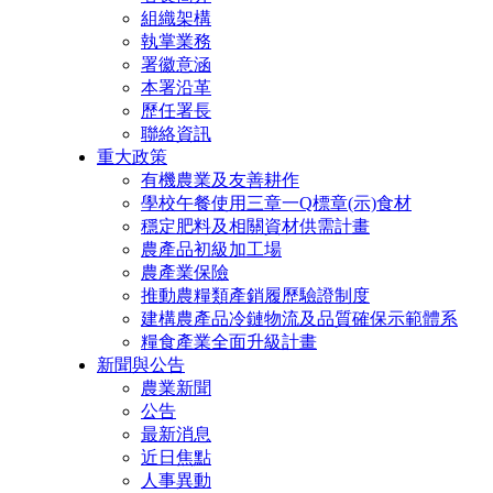
組織架構
執掌業務
署徽意涵
本署沿革
歷任署長
聯絡資訊
重大政策
有機農業及友善耕作
學校午餐使用三章一Q標章(示)食材
穩定肥料及相關資材供需計畫
農產品初級加工場
農產業保險
推動農糧類產銷履歷驗證制度
建構農產品冷鏈物流及品質確保示範體系
糧食產業全面升級計畫
新聞與公告
農業新聞
公告
最新消息
近日焦點
人事異動