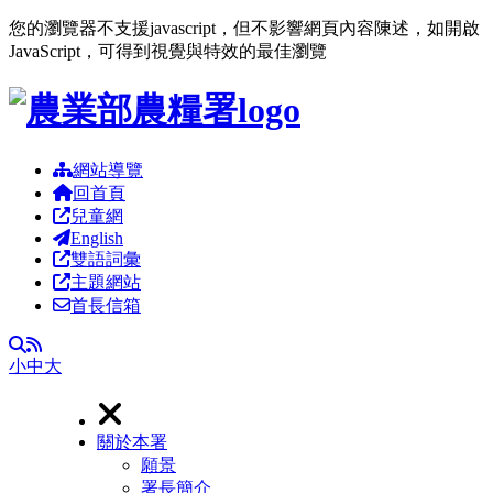
您的瀏覽器不支援javascript，但不影響網頁內容陳述，如開啟
JavaScript，可得到視覺與特效的最佳瀏覽
跳到主要內容區塊
網站導覽
回首頁
兒童網
English
雙語詞彙
主題網站
首長信箱
RSS
全文檢索
小
中
大
關於本署
願景
署長簡介