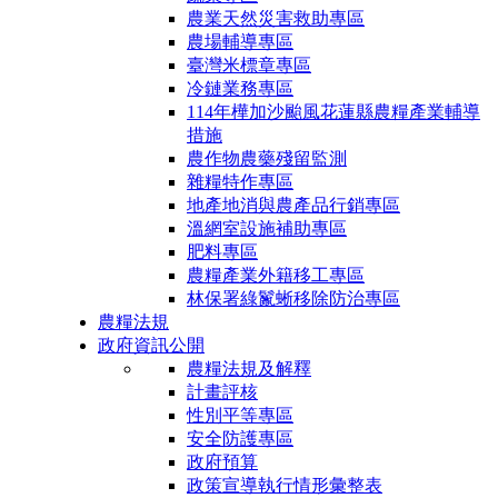
農業天然災害救助專區
農場輔導專區
臺灣米標章專區
冷鏈業務專區
114年樺加沙颱風花蓮縣農糧產業輔導
措施
農作物農藥殘留監測
雜糧特作專區
地產地消與農產品行銷專區
溫網室設施補助專區
肥料專區
農糧產業外籍移工專區
林保署綠鬣蜥移除防治專區
農糧法規
政府資訊公開
農糧法規及解釋
計畫評核
性別平等專區
安全防護專區
政府預算
政策宣導執行情形彙整表