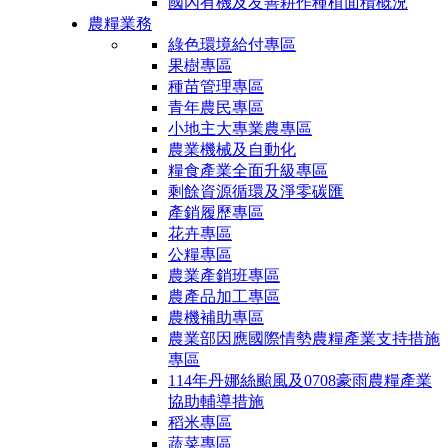
國內有機及友善耕作種植面積概況
農糧業務
綠色環境給付專區
果樹專區
種苗管理專區
青年農民專區
小地主大專業農專區
農業機械及自動化
糧食產業全面升級專區
剩餘資源循環及淨零碳匯
產銷履歷專區
花卉專區
公糧專區
農業產銷班專區
農產品加工專區
農機補助專區
農業部因應國際情勢農糧產業支持措施
專區
114年丹娜絲颱風及0708豪雨農糧產業
協助輔導措施
稻米專區
蔬菜專區