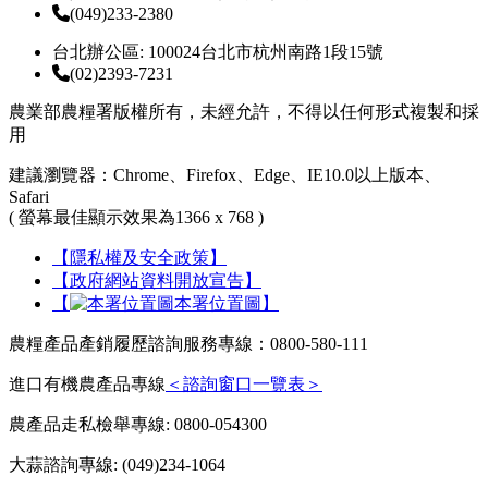
(049)233-2380
台北辦公區: 100024台北市杭州南路1段15號
(02)2393-7231
農業部農糧署版權所有，未經允許，不得以任何形式複製和採
用
建議瀏覽器：Chrome、Firefox、Edge、IE10.0以上版本、
Safari
( 螢幕最佳顯示效果為1366 x 768 )
【隱私權及安全政策】
【政府網站資料開放宣告】
【
本署位置圖】
農糧產品產銷履歷諮詢服務專線：0800-580-111
進口有機農產品專線
＜諮詢窗口一覽表＞
農產品走私檢舉專線: 0800-054300
大蒜諮詢專線: (049)234-1064