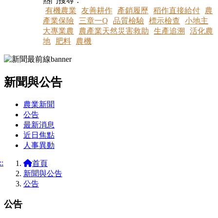
熱門搜尋：
有機農業
友善耕作
產銷履歷
稻作直接給付
農
產業保險
三章一Q
品質檢驗
標示檢查
小地主
大專業農
農產業天然災害救助
生產追溯
活化農
地
肥料
農機
新聞與公告
:::
農業新聞
公告
最新消息
近日焦點
人事異動
::
首頁
新聞與公告
公告
公告