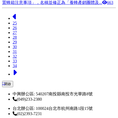
置蜂箱注意事項」，名稱並修正為「養蜂產銷團體及...
663
上一頁
25
26
27
28
29
30
31
32
33
34
下一頁
:::
開啟
中興辦公區: 540207南投縣南投市光華路8號
(049)233-2380
台北辦公區: 100024台北市杭州南路1段15號
(02)2393-7231