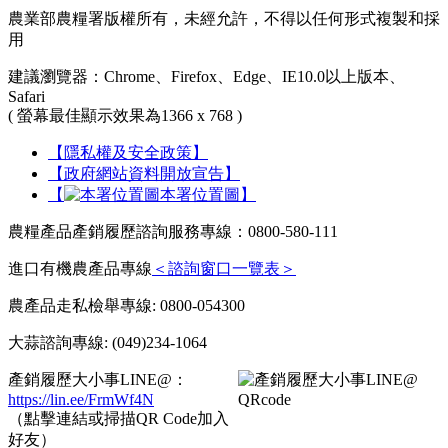
農業部農糧署版權所有，未經允許，不得以任何形式複製和採
用
建議瀏覽器：Chrome、Firefox、Edge、IE10.0以上版本、
Safari
( 螢幕最佳顯示效果為1366 x 768 )
【隱私權及安全政策】
【政府網站資料開放宣告】
【
本署位置圖】
農糧產品產銷履歷諮詢服務專線：0800-580-111
進口有機農產品專線
＜諮詢窗口一覽表＞
農產品走私檢舉專線: 0800-054300
大蒜諮詢專線: (049)234-1064
產銷履歷大小事LINE@：
https://lin.ee/FrmWf4N
（點擊連結或掃描QR Code加入
好友）