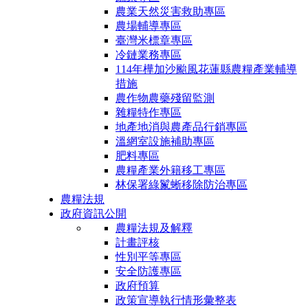
農業天然災害救助專區
農場輔導專區
臺灣米標章專區
冷鏈業務專區
114年樺加沙颱風花蓮縣農糧產業輔導
措施
農作物農藥殘留監測
雜糧特作專區
地產地消與農產品行銷專區
溫網室設施補助專區
肥料專區
農糧產業外籍移工專區
林保署綠鬣蜥移除防治專區
農糧法規
政府資訊公開
農糧法規及解釋
計畫評核
性別平等專區
安全防護專區
政府預算
政策宣導執行情形彙整表