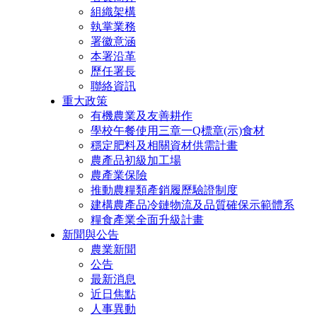
組織架構
執掌業務
署徽意涵
本署沿革
歷任署長
聯絡資訊
重大政策
有機農業及友善耕作
學校午餐使用三章一Q標章(示)食材
穩定肥料及相關資材供需計畫
農產品初級加工場
農產業保險
推動農糧類產銷履歷驗證制度
建構農產品冷鏈物流及品質確保示範體系
糧食產業全面升級計畫
新聞與公告
農業新聞
公告
最新消息
近日焦點
人事異動