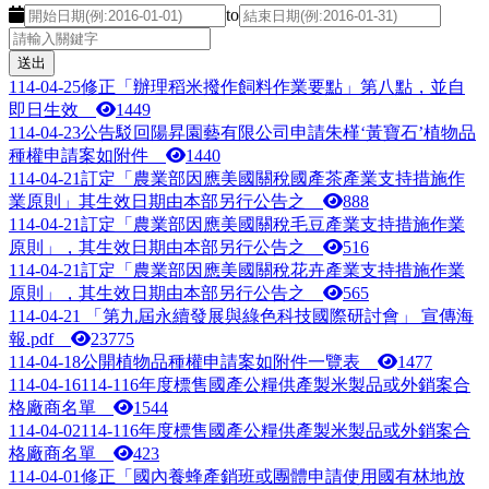
開始日期
結束日期
to
114-04-25
修正「辦理稻米撥作飼料作業要點」第八點，並自
即日生效
1449
114-04-23
公告駁回陽昇園藝有限公司申請朱槿‘黃寶石’植物品
種權申請案如附件
1440
114-04-21
訂定「農業部因應美國關稅國產茶產業支持措施作
業原則」其生效日期由本部另行公告之
888
114-04-21
訂定「農業部因應美國關稅毛豆產業支持措施作業
原則」，其生效日期由本部另行公告之
516
114-04-21
訂定「農業部因應美國關稅花卉產業支持措施作業
原則」，其生效日期由本部另行公告之
565
114-04-21
「第九屆永續發展與綠色科技國際研討會」 宣傳海
報.pdf
23775
114-04-18
公開植物品種權申請案如附件一覽表
1477
114-04-16
114-116年度標售國產公糧供產製米製品或外銷案合
格廠商名單
1544
114-04-02
114-116年度標售國產公糧供產製米製品或外銷案合
格廠商名單
423
114-04-01
修正「國內養蜂產銷班或團體申請使用國有林地放