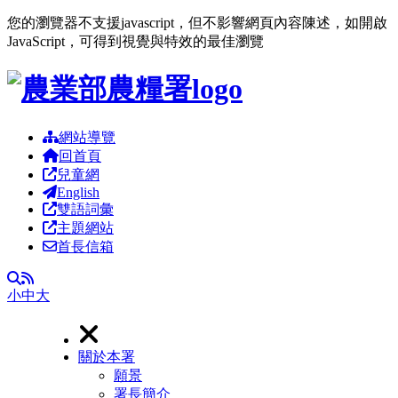
您的瀏覽器不支援javascript，但不影響網頁內容陳述，如開啟
JavaScript，可得到視覺與特效的最佳瀏覽
跳到主要內容區塊
網站導覽
回首頁
兒童網
English
雙語詞彙
主題網站
首長信箱
RSS
全文檢索
小
中
大
關於本署
願景
署長簡介