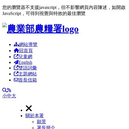
您的瀏覽器不支援javascript，但不影響網頁內容陳述，如開啟
JavaScript，可得到視覺與特效的最佳瀏覽
跳到主要內容區塊
網站導覽
回首頁
兒童網
English
雙語詞彙
主題網站
首長信箱
RSS
全文檢索
小
中
大
關於本署
願景
署長簡介