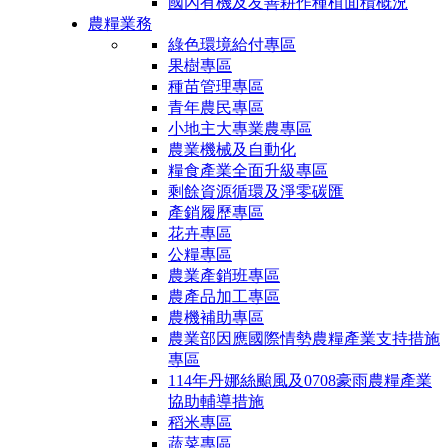
國內有機及友善耕作種植面積概況
農糧業務
綠色環境給付專區
果樹專區
種苗管理專區
青年農民專區
小地主大專業農專區
農業機械及自動化
糧食產業全面升級專區
剩餘資源循環及淨零碳匯
產銷履歷專區
花卉專區
公糧專區
農業產銷班專區
農產品加工專區
農機補助專區
農業部因應國際情勢農糧產業支持措施
專區
114年丹娜絲颱風及0708豪雨農糧產業
協助輔導措施
稻米專區
蔬菜專區