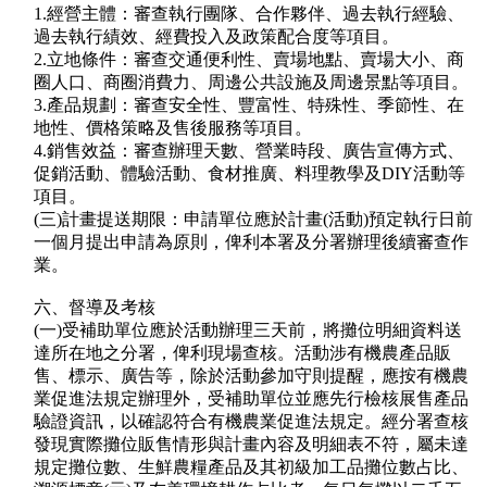
1.經營主體：審查執行團隊、合作夥伴、過去執行經驗、
過去執行績效、經費投入及政策配合度等項目。
2.立地條件：審查交通便利性、賣場地點、賣場大小、商
圈人口、商圈消費力、周邊公共設施及周邊景點等項目。
3.產品規劃：審查安全性、豐富性、特殊性、季節性、在
地性、價格策略及售後服務等項目。
4.銷售效益：審查辦理天數、營業時段、廣告宣傳方式、
促銷活動、體驗活動、食材推廣、料理教學及DIY活動等
項目。
(三)計畫提送期限：申請單位應於計畫(活動)預定執行日前
一個月提出申請為原則，俾利本署及分署辦理後續審查作
業。
六、督導及考核
(一)受補助單位應於活動辦理三天前，將攤位明細資料送
達所在地之分署，俾利現場查核。活動涉有機農產品販
售、標示、廣告等，除於活動參加守則提醒，應按有機農
業促進法規定辦理外，受補助單位並應先行檢核展售產品
驗證資訊，以確認符合有機農業促進法規定。經分署查核
發現實際攤位販售情形與計畫內容及明細表不符，屬未達
規定攤位數、生鮮農糧產品及其初級加工品攤位數占比、