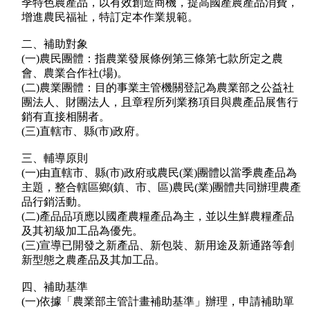
季特色農產品，以有效創造商機，提高國產農產品消費，
增進農民福祉，特訂定本作業規範。
二、補助對象
(一)農民團體：指農業發展條例第三條第七款所定之農
會、農業合作社(場)。
(二)農業團體：目的事業主管機關登記為農業部之公益社
團法人、財團法人，且章程所列業務項目與農產品展售行
銷有直接相關者。
(三)直轄市、縣(市)政府。
三、輔導原則
(一)由直轄市、縣(市)政府或農民(業)團體以當季農產品為
主題，整合轄區鄉(鎮、市、區)農民(業)團體共同辦理農產
品行銷活動。
(二)產品品項應以國產農糧產品為主，並以生鮮農糧產品
及其初級加工品為優先。
(三)宣導已開發之新產品、新包裝、新用途及新通路等創
新型態之農產品及其加工品。
四、補助基準
(一)依據「農業部主管計畫補助基準」辦理，申請補助單