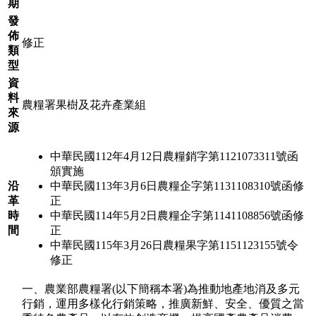
期
發
佈
修正
類
型
資
料
農糧署果樹及花卉產業組
來
源
中華民國112年4月12日農糧銷字第1121073311號函
頒實施
沿
中華民國113年3月6日農糧企字第1131108310號函修
革
正
時
中華民國114年5月2日農糧企字第1141108856號函修
間
正
中華民國115年3月26日農糧果字第1151123155號令
修正
一、農業部農糧署(以下簡稱本署)為推動地產地消及多元
行銷，運用多樣化行銷策略，推廣新鮮、安全、優質之當