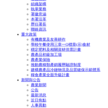
組織架構
執掌業務
署徽意涵
本署沿革
歷任署長
聯絡資訊
重大政策
有機農業及友善耕作
學校午餐使用三章一Q標章(示)食材
穩定肥料及相關資材供需計畫
農產品初級加工場
農產業保險
推動農糧類產銷履歷驗證制度
建構農產品冷鏈物流及品質確保示範體系
糧食產業全面升級計畫
新聞與公告
農業新聞
公告
最新消息
近日焦點
人事異動