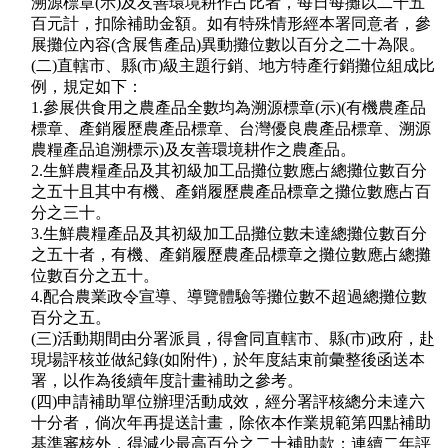
溯源標章(示)及友善環境耕作占比者，每日每攤以二千五
百元計，扣除補助金額。如有特殊情形經本署同意者，參
展攤位內容(含展售產品)異動攤位數以百分之二十為限。
(二)直轄市、縣(市)級主題行銷、地方特產行銷攤位組成比
例，規定如下：
1.參展供食用之農產品全數均為溯源標章(示)(有機農產品
標章、產銷履歷農產品標章、台灣優良農產品標章、溯源
農糧產品追溯標示)及友善環境耕作之農產品。
2.生鮮農糧產品及其初級加工品攤位數應占總攤位數百分
之五十且其中有機、產銷履歷農產品標章之攤位數應占百
分之三十。
3.生鮮農糧產品及其初級加工品攤位數未達總攤位數百分
之五十者，有機、產銷履歷農產品標章之攤位數應占總攤
位數百分之五十。
4.配合農業政令宣導、導覽體驗等攤位數不超過總攤位數
百分之五。
(三)活動期間由分署派員，得會同直轄市、縣(市)政府，赴
現場評核並做紀錄(如附件)，於年度結束前彙整後函送本
署，以作為後續年度計畫補助之參考。
(四)申請補助單位辦理活動成效，經分署評核總分未達六
十分者，倘次年再提送計畫，除依本作業規範第四點補助
基準審核外，得減少最高百分之二十補助款；連續二年評