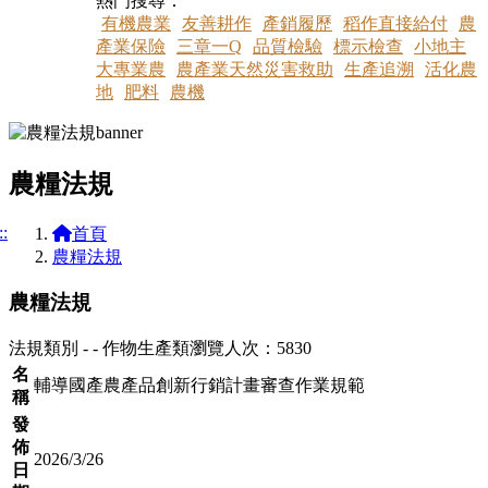
熱門搜尋：
有機農業
友善耕作
產銷履歷
稻作直接給付
農
產業保險
三章一Q
品質檢驗
標示檢查
小地主
大專業農
農產業天然災害救助
生產追溯
活化農
地
肥料
農機
農糧法規
::
首頁
農糧法規
農糧法規
法規類別 - - 作物生產類
瀏覽人次：5830
名
輔導國產農產品創新行銷計畫審查作業規範
稱
發
佈
2026/3/26
日