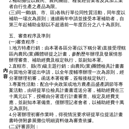
2.補助攤位以農民、農民團體、糧食經營業者及其加工業
者自行生產之產品為限。
(三)同一鄉(鎮、市、區)各執行單位同性質活動，同年度以
補助一場次為原則；連續兩年申請並接受本署補助者，自
第三年起補助金額以不超過前一年度百分之八十為原則。
五、審查程序及準則
(一)審查程序：
1.地方特產行銷：由本署各區分署(以下稱分署)直接受理轄
區內農民(業)團體研提之計畫，參酌歷年辦理及發展情形
辦理審查、補助經費及核定執行，並副知本署。
2.直轄市、縣(市)級主題行銷：由農民(業)團體檢具計畫書
內
向當地分署提出申請，以全年度輔導辦理一次為原則，經
容
分署辦理初審，函送本署複審，簽報後核定執行。
3.專案性活動：配合中央政策或地方農產品盛產調節等專
案活動，由研提單位檢具計畫書逕送分署，補助經費在三
十萬元以下，授權由分署逕行計畫審查、核定及經費支
應，並副知本署備查。僅辦理記者會者，以補助經費十萬
元為原則。
4.分署辦理初審作業時，得視情況要求研提單位提送計畫
書時併附參展攤位明細資料做為審查依據。
(二)評審原則：