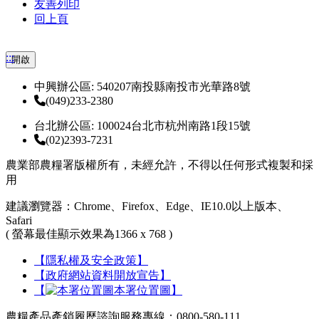
友善列印
回上頁
:::
開啟
中興辦公區: 540207南投縣南投市光華路8號
(049)233-2380
台北辦公區: 100024台北市杭州南路1段15號
(02)2393-7231
農業部農糧署版權所有，未經允許，不得以任何形式複製和採
用
建議瀏覽器：Chrome、Firefox、Edge、IE10.0以上版本、
Safari
( 螢幕最佳顯示效果為1366 x 768 )
【隱私權及安全政策】
【政府網站資料開放宣告】
【
本署位置圖】
農糧產品產銷履歷諮詢服務專線：0800-580-111