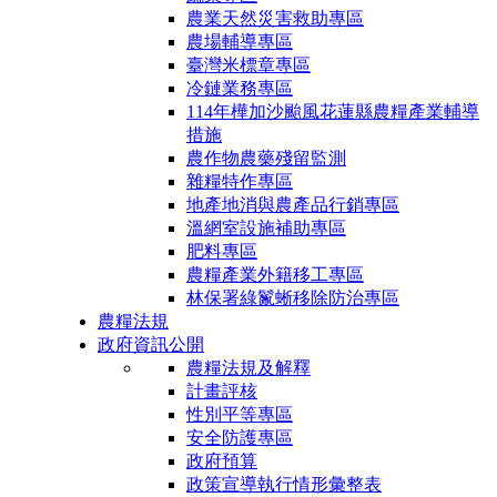
農業天然災害救助專區
農場輔導專區
臺灣米標章專區
冷鏈業務專區
114年樺加沙颱風花蓮縣農糧產業輔導
措施
農作物農藥殘留監測
雜糧特作專區
地產地消與農產品行銷專區
溫網室設施補助專區
肥料專區
農糧產業外籍移工專區
林保署綠鬣蜥移除防治專區
農糧法規
政府資訊公開
農糧法規及解釋
計畫評核
性別平等專區
安全防護專區
政府預算
政策宣導執行情形彙整表