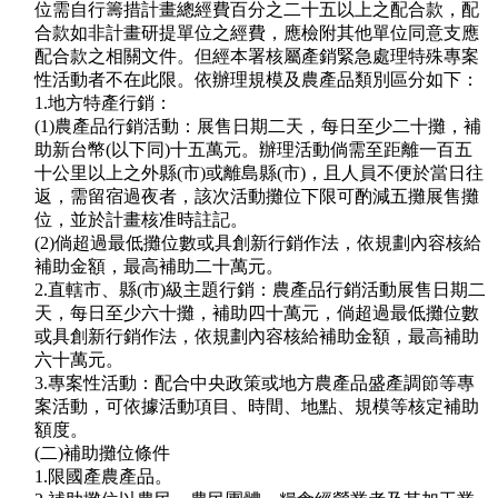
位需自行籌措計畫總經費百分之二十五以上之配合款，配
合款如非計畫研提單位之經費，應檢附其他單位同意支應
配合款之相關文件。但經本署核屬產銷緊急處理特殊專案
性活動者不在此限。依辦理規模及農產品類別區分如下：
1.地方特產行銷：
(1)農產品行銷活動：展售日期二天，每日至少二十攤，補
助新台幣(以下同)十五萬元。辦理活動倘需至距離一百五
十公里以上之外縣(市)或離島縣(市)，且人員不便於當日往
返，需留宿過夜者，該次活動攤位下限可酌減五攤展售攤
位，並於計畫核准時註記。
(2)倘超過最低攤位數或具創新行銷作法，依規劃內容核給
補助金額，最高補助二十萬元。
2.直轄市、縣(市)級主題行銷：農產品行銷活動展售日期二
天，每日至少六十攤，補助四十萬元，倘超過最低攤位數
或具創新行銷作法，依規劃內容核給補助金額，最高補助
六十萬元。
3.專案性活動：配合中央政策或地方農產品盛產調節等專
案活動，可依據活動項目、時間、地點、規模等核定補助
額度。
(二)補助攤位條件
1.限國產農產品。