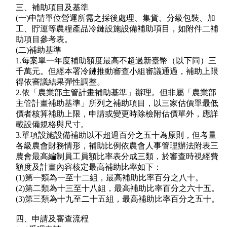
三、補助項目及基準
(一)申請單位營運所需之採後處理、集貨、分級包裝、加
工、貯運等農糧產品冷鏈設施設備補助項目，如附件二補
助項目參考表。
(二)補助基準
1.每案單一年度補助額度最高不超過新臺幣（以下同）三
千萬元。但經本署冷鏈推動審查小組審議通過，補助上限
得依審議結果彈性調整。
2.依「農業部主管計畫補助基準」辦理。但非屬「農業部
主管計畫補助基準」所列之補助項目，以三家估價單最低
價者核算補助上限，申請或變更時除檢附估價單外，應詳
載設備規格與尺寸。
3.單項設施設備補助以不超過百分之五十為原則，但考量
各級農會財務情形，補助比例依農會人事管理辦法附表三
農會最高編制員工員額比率表分成三類，於審查時視經費
額度及計畫內容核定最高補助比率如下：
(1)第一類為一至十二組，最高補助比率百分之八十。
(2)第二類為十三至十八組，最高補助比率百分之六十五。
(3)第三類為十九至二十五組，最高補助比率百分之五十。
四、申請及審查流程