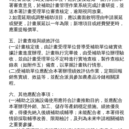
署審查意見，於補助計畫管理作業系統完成計畫研提，並
送本署計畫受理單位審查核定，逾期視同放棄。
2.如需延期或調整補助項目，應以書面敘明理由申請展延
或變更，計畫展延以一年為限；新增項目或經費變更時，
應重提報價單。
五、計畫查核與績效評估
(一)計畫核定後，由計畫受理單位督導受補助單位確實依
據計畫進度辦理。計畫執行完畢後，由受補助單位辦理驗
收，並由計畫受理單位不定時進行實地查核，製作查核紀
錄表（如附件五）備查，以掌握計畫執行情形。
(二)受補助單位應配合本署辦理績效評估作業，定期回報
銷售實績、效益等，並配合派員參加農產品冷鏈相關課
程。
六、其他應配合事項：
(一)補助之設施設備使用應符合計畫推動目的，並應配合
本署辦理外銷、加工、儲存等產銷穩定措施。績效優良
者，得優先納入後續補助或輔導；未能配合者，本署得視
情節採取輔導改善、限期檢討，及列為未來申請相關補助
之重要參據。