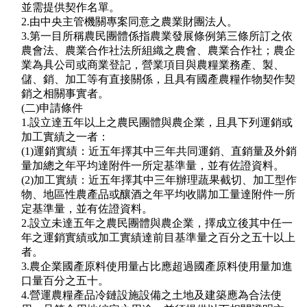
並需提供契作名單。
2.由中央主管機關專案同意之農業財團法人。
3.第一目所稱農民團體係指農業發展條例第三條所訂之依
農會法、農業合作社法所組織之農會、農業合作社；農企
業為具公司或商業登記，營業項目與農糧業務產、製、
儲、銷、加工等有直接關係，且具有國產農糧作物契作契
銷之相關事實者。
(二)申請條件
1.設立達五年以上之農民團體與農企業，且具下列運銷或
加工實績之一者：
(1)運銷實績：近五年擇其中三年共同運銷、直銷量及外銷
量加總之年平均達附件一所定基準量，並有佐證資料。
(2)加工實績：近五年擇其中三年辦理蔬果截切、加工型作
物、地區性農產品或釀酒之年平均收購加工量達附件一所
定基準量，並有佐證資料。
2.設立未達五年之農民團體與農企業，擇成立後其中任一
年之運銷實績或加工實績達前目基準量之百分之五十以上
者。
3.農企業國產原料使用量占比應超過國產原料使用量加進
口量百分之五十。
4.營運農糧產品冷鏈設施設備之土地及建築應為合法使