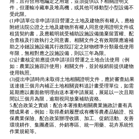
用，且符合用地編定之用途，並須提供以下相關證明文
件，但運輸冷藏車及堆高機，或其他可移動型小型設備不
受此限。
(1)申請單位非申請項目營運之土地及建物所有權人，應檢
附經法院公證之土地及建物所有權人同意使用證明文件或
租賃契約書，及應載明就受補助設施設備拋棄留置權、配
合查核及行政執行之同意書。相關文件之有效期限應逾補
助之冷鏈設施設備其行政院訂定之財物標準分類最低使用
年限，無相對應之設施設備，則以三年為限。
(2)計畫核定前應提供申請項目營運之土地合法使用（例
如：農業設施容許使用）相關文件，並於核銷前提供建物
使用執照。
(3)提出申請時尚未取得土地相關證明文件，應於審查結果
送達後三個月內補正土地相關資料送計畫受理單位，如需
延期應以書面敘明理由送本署申請展延，展延以一次且期
間以三個月為限，逾期視同放棄補助資格。
5.配合政策之實績：配合本署推動相關農業施政計畫有具
體成果者，例如：取得產銷履歷或有機等農產品驗證、投
保農業保險、配合政策辦理收購、加工、促銷活動、友善
環境耕作、集團產區、外銷專區、統一用藥、花卉系統性
作業規範等。