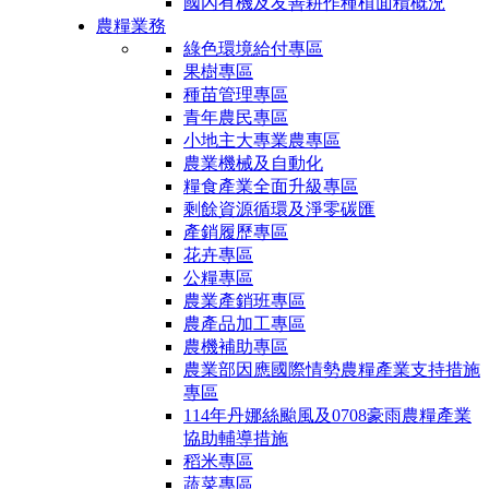
國內有機及友善耕作種植面積概況
農糧業務
綠色環境給付專區
果樹專區
種苗管理專區
青年農民專區
小地主大專業農專區
農業機械及自動化
糧食產業全面升級專區
剩餘資源循環及淨零碳匯
產銷履歷專區
花卉專區
公糧專區
農業產銷班專區
農產品加工專區
農機補助專區
農業部因應國際情勢農糧產業支持措施
專區
114年丹娜絲颱風及0708豪雨農糧產業
協助輔導措施
稻米專區
蔬菜專區