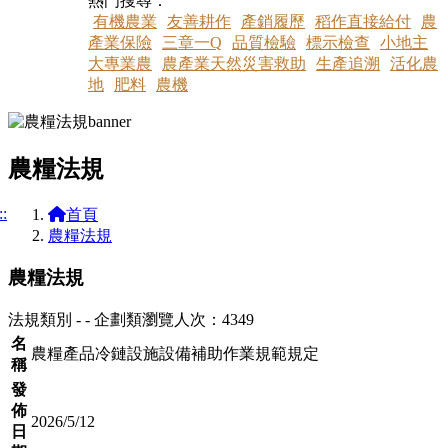
熱門搜尋：
有機農業
友善耕作
產銷履歷
稻作直接給付
農
產業保險
三章一Q
品質檢驗
標示檢查
小地主
大專業農
農產業天然災害救助
生產追溯
活化農
地
肥料
農機
農糧法規
::
首頁
農糧法規
農糧法規
法規類別 - - 企劃類
瀏覽人次：4349
名
農糧產品冷鏈設施設備補助作業規範規定
稱
發
佈
2026/5/12
日