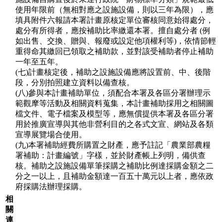
使用年限前（無相對應之設施設備，則以三年為限），應
填具附件六報請本署計畫原核定單位審核同意始得處分，
處分有所得者，應按補助比率繳還本署。擅自處分者 (例
如出售、交換、贈與、報廢或設定他項權利等)，依情節輕
重得命其繳回已領取之補助款，並對該受補助者停止補助
一年至五年。
(七)計畫核定後，補助之設施設備應將設置前、中、後階
段，分別拍照建立資料以備查核。
(八)參與本計畫補助單位，須配合本署及各區分署辦理示
範觀摩等活動及相關資料蒐集，本計畫補助採用之相關圖
檔文件、電子檔案及模型等，應無償提供本署及各區分署
用於推廣宣導與其他非營利目的之各式文宣、網站及各類
宣導展覽場合使用。
(九)本署補助經費所購置之財產，應予註記「農業部農糧
署補助：計畫編號」字樣，並於財產帳上列明，備供查
核。補助之設施設備單筆採購之補助比例達採購金額之二
分之一以上，且補助金額達一百五十萬元以上者，應依政
府採購法辦理採購。
相
關
連