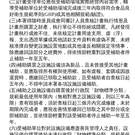
(二)計畫受理單位應視受補助場域實際經營內容需求，輔
導受補助單位於受補助場域完成後三年內取得符合食品良
好衛生規範準則(GHP)或其他相關規範(驗證)。
(三)本署得隨時派員或會同審計人員查核計畫執行情形及
計畫所購置之財產，執行單位不得拒絕或隱匿。凡經發現
計畫執行成效不佳、未依核定計畫用途支用、虛（浮）
報、支出憑證單據或其他請款文件資料有虛偽不實、未經
核准擅自變更設施設置地點或其他違反相關規定等情事，
除應繳回該部分之經費外，得依情節輕重對該受補助者停
止補助一年至五年。
(四)補助購置之設施設備須為新品，且未曾接受其他計畫
補助，並應取得所有權與使用權。如有虛報、套購或因故
退貨時，應繳回已領取之補助款，且受補助者自查核日起
五年內，不得申請本署各項設施設備補助。
(五)補助之設施設備自購置後於行政院「財物標準分類」
規範最低使用年限內（無相對應之設施設備，則以三年為
限）查有毀損者，須於查核日起三個月內完成修建，未於
期限內完成者，應視改善情形繳回已領取之其中部分或全
部補助款，並依情節輕重對該受補助者停止補助一年至五
年。
(六)受補助單位對於設施設備應盡善良管理人之責任。設
施設備自購置後於未達行政院「財物標準分類」規範最低