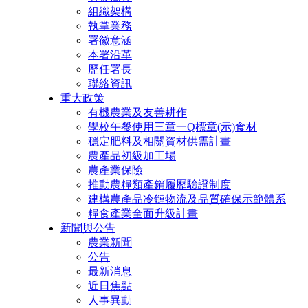
組織架構
執掌業務
署徽意涵
本署沿革
歷任署長
聯絡資訊
重大政策
有機農業及友善耕作
學校午餐使用三章一Q標章(示)食材
穩定肥料及相關資材供需計畫
農產品初級加工場
農產業保險
推動農糧類產銷履歷驗證制度
建構農產品冷鏈物流及品質確保示範體系
糧食產業全面升級計畫
新聞與公告
農業新聞
公告
最新消息
近日焦點
人事異動