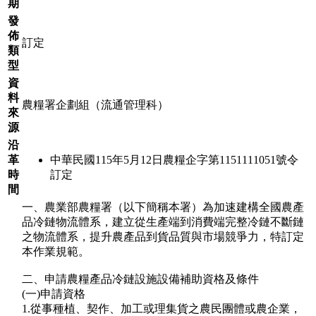
期
發
佈
訂定
類
型
資
料
農糧署企劃組（流通管理科）
來
源
沿
革
中華民國115年5月12日農糧企字第1151111051號令
時
訂定
間
一、農業部農糧署（以下簡稱本署）為加速建構全國農產
品冷鏈物流體系，建立從生產端到消費端完整冷鏈不斷鏈
之物流體系，提升農產品到貨品質與市場競爭力，特訂定
本作業規範。
二、申請農糧產品冷鏈設施設備補助資格及條件
(一)申請資格
1.從事種植、契作、加工或理集貨之農民團體或農企業，