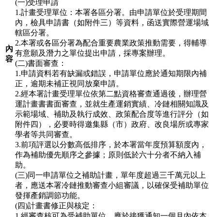
(一)受理申請
1.計畫受理單位：本署各區分署。由申請單位於受理期間
內，檢具申請書（如附件三）等資料，函送實際營運場域
轄區分署。
2.本署或各區分署為配合重要農業政策推動需要，得輔導
內
有意願及潛力之單位提出申請，採專案辦理。
容
(二)書面審查：
1.申請資料若有缺漏或錯誤，申請單位應於通知期限內補
正，逾期未補正視同放棄申請。
2.經本署計畫受理單位依第二點資格審查通過後，辦理營
運計畫書書面審查，並就生產運銷實績、冷鏈相關知識及
示範場域、補助及執行成效、政策配合度等進行評分（如
附件四），必要時得邀集縣（市）政府、改良場所或專家
學者等共同審查。
3.前項評選以分數高低排序，於本署當年度預算額度內，
作為補助優先順序之參據；原則低於六十分者不納入補
助。
(三)同一申請單位之補助計畫，單年度超過三千萬元以上
者，應送本署冷鏈推動審查小組審議，以確保受補助單位
發揮產銷調節功能。
(四)計畫書修正與核定：
1.經審查核可為受補助單位，應於接獲通知一個月內依本