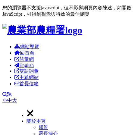
您的瀏覽器不支援javascript，但不影響網頁內容陳述，如開啟
JavaScript，可得到視覺與特效的最佳瀏覽
跳到主要內容區塊
網站導覽
回首頁
兒童網
English
雙語詞彙
主題網站
首長信箱
RSS
全文檢索
小
中
大
關於本署
願景
署長簡介