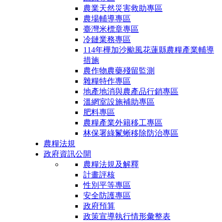
農業天然災害救助專區
農場輔導專區
臺灣米標章專區
冷鏈業務專區
114年樺加沙颱風花蓮縣農糧產業輔導
措施
農作物農藥殘留監測
雜糧特作專區
地產地消與農產品行銷專區
溫網室設施補助專區
肥料專區
農糧產業外籍移工專區
林保署綠鬣蜥移除防治專區
農糧法規
政府資訊公開
農糧法規及解釋
計畫評核
性別平等專區
安全防護專區
政府預算
政策宣導執行情形彙整表