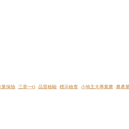
產業保險
三章一Q
品質檢驗
標示檢查
小地主大專業農
農產