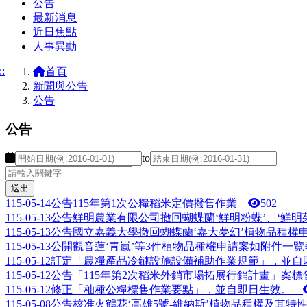
公告
最新消息
近日焦點
人事異動
::
首頁
新聞與公告
公告
公告
開始日期
結束日期
to
115-05-14
公告115年第1次公糧稻米定價撥售作業
502
115-05-13
公告鮮明農業有限公司撤回蝴蝶蘭‘鮮明粉蝶’、‘鮮明茱麗葉L
115-05-13
公告國立嘉義大學撤回蝴蝶蘭‘嘉大夢幻’植物品種權
115-05-13
公開觀音蓮‘青嵐’等3件植物品種權申請案如附件一
115-05-12
訂定「農糧產品冷鏈設施設備補助作業規範」，並
115-05-12
公告「115年第2次稻米外銷市場拓展行銷計畫」案
115-05-12
修正「秈種公糧標售作業要點」，並自即日生效。
115-05-08
公告核准火鶴花‘高雄5號-維納斯’植物品種權及其