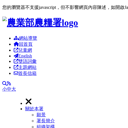
您的瀏覽器不支援javascript，但不影響網頁內容陳述，如開啟J
跳到主要內容區塊
網站導覽
回首頁
兒童網
English
雙語詞彙
主題網站
首長信箱
RSS
全文檢索
小
中
大
關於本署
願景
署長簡介
組織架構