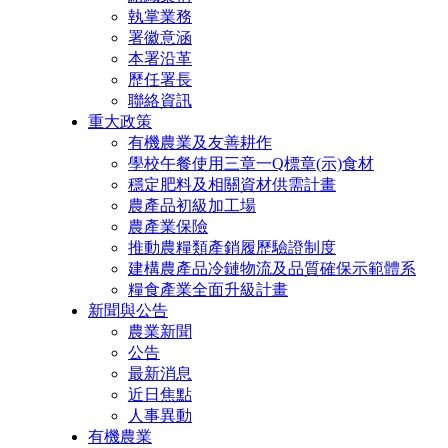
執掌業務
署徽意涵
本署沿革
歷任署長
聯絡資訊
重大政策
有機農業及友善耕作
學校午餐使用三章一Q標章(示)食材
穩定肥料及相關資材供需計畫
農產品初級加工場
農產業保險
推動農糧類產銷履歷驗證制度
建構農產品冷鏈物流及品質確保示範體系
糧食產業全面升級計畫
新聞與公告
農業新聞
公告
最新消息
近日焦點
人事異動
有機農業