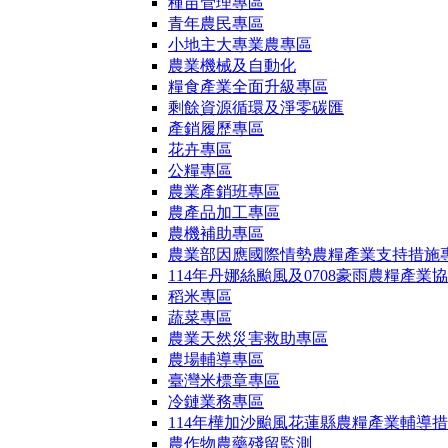
種苗管理專區
青年農民專區
小地主大專業農專區
農業機械及自動化
糧食產業全面升級專區
剩餘資源循環及淨零碳匯
產銷履歷專區
花卉專區
公糧專區
農業產銷班專區
農產品加工專區
農機補助專區
農業部因應國際情勢農糧產業支持措施
114年丹娜絲颱風及0708豪雨農糧產業
稻米專區
蔬菜專區
農業天然災害救助專區
農場輔導專區
臺灣米標章專區
冷鏈業務專區
114年樺加沙颱風花蓮縣農糧產業輔導
農作物農藥殘留監測