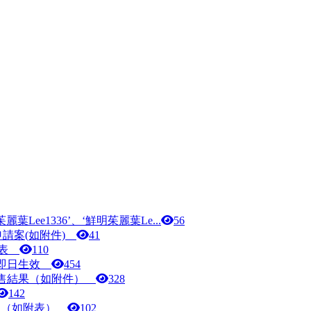
ee1336’、‘鮮明茱麗葉Le...
56
申請案(如附件)
41
覽表
110
自即日生效
454
標售結果（如附件）
328
142
特性（如附表）
102