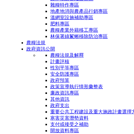
雜糧特作專區
地產地消與農產品行銷專區
溫網室設施補助專區
肥料專區
農糧產業外籍移工專區
林保署綠鬣蜥移除防治專區
農糧法規
政府資訊公開
農糧法規及解釋
計畫評核
性別平等專區
安全防護專區
政府預算
政策宣導執行情形彙整表
廉政資訊專區
其他資訊
政府支出
重要公共工程建設及重大施政計畫選擇
寒害災害潛勢資料
支付或接受之補助
開放資料專區