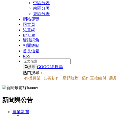
中區分署
南區分署
東區分署
網站導覽
回首頁
兒童網
English
雙語詞彙
相關網站
首長信箱
RSS
全文檢索
GOOGLE搜尋
搜尋
熱門搜尋：
有機農業
友善耕作
產銷履歷
稻作直接給付
農
新聞與公告
:::
農業新聞