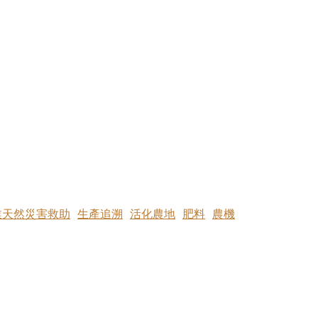
業天然災害救助
生產追溯
活化農地
肥料
農機