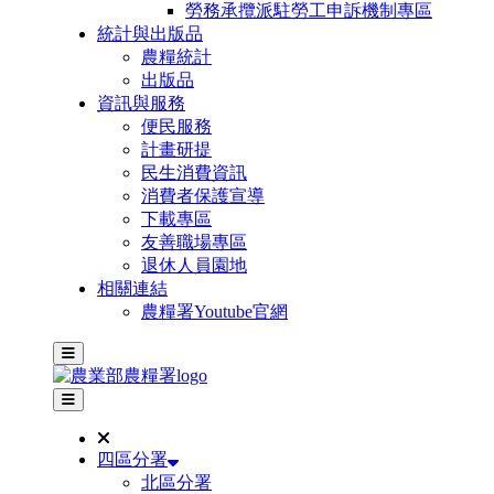
勞務承攬派駐勞工申訴機制專區
統計與出版品
農糧統計
出版品
資訊與服務
便民服務
計畫研提
民生消費資訊
消費者保護宣導
下載專區
友善職場專區
退休人員園地
相關連結
農糧署Youtube官網
主選單
其他網站選單
四區分署
北區分署