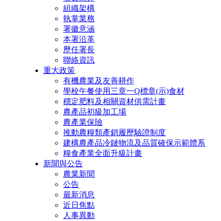
組織架構
執掌業務
署徽意涵
本署沿革
歷任署長
聯絡資訊
重大政策
有機農業及友善耕作
學校午餐使用三章一Q標章(示)食材
穩定肥料及相關資材供需計畫
農產品初級加工場
農產業保險
推動農糧類產銷履歷驗證制度
建構農產品冷鏈物流及品質確保示範體系
糧食產業全面升級計畫
新聞與公告
農業新聞
公告
最新消息
近日焦點
人事異動