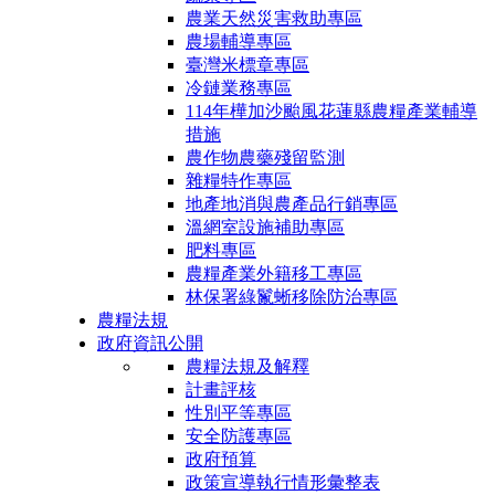
農業天然災害救助專區
農場輔導專區
臺灣米標章專區
冷鏈業務專區
114年樺加沙颱風花蓮縣農糧產業輔導
措施
農作物農藥殘留監測
雜糧特作專區
地產地消與農產品行銷專區
溫網室設施補助專區
肥料專區
農糧產業外籍移工專區
林保署綠鬣蜥移除防治專區
農糧法規
政府資訊公開
農糧法規及解釋
計畫評核
性別平等專區
安全防護專區
政府預算
政策宣導執行情形彙整表