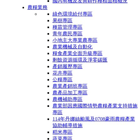
國內有機及友善耕作種植面積概況
農糧業務
綠色環境給付專區
果樹專區
種苗管理專區
青年農民專區
小地主大專業農專區
農業機械及自動化
糧食產業全面升級專區
剩餘資源循環及淨零碳匯
產銷履歷專區
花卉專區
公糧專區
農業產銷班專區
農產品加工專區
農機補助專區
農業部因應國際情勢農糧產業支持措施
專區
114年丹娜絲颱風及0708豪雨農糧產業
協助輔導措施
稻米專區
蔬菜專區