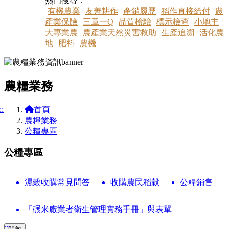
熱門搜尋：
有機農業
友善耕作
產銷履歷
稻作直接給付
農
產業保險
三章一Q
品質檢驗
標示檢查
小地主
大專業農
農產業天然災害救助
生產追溯
活化農
地
肥料
農機
農糧業務
::
首頁
農糧業務
公糧專區
公糧專區
濕穀收購常見問答
收購農民稻穀
公糧銷售
「碾米廠業者衛生管理實務手冊」與表單
:::