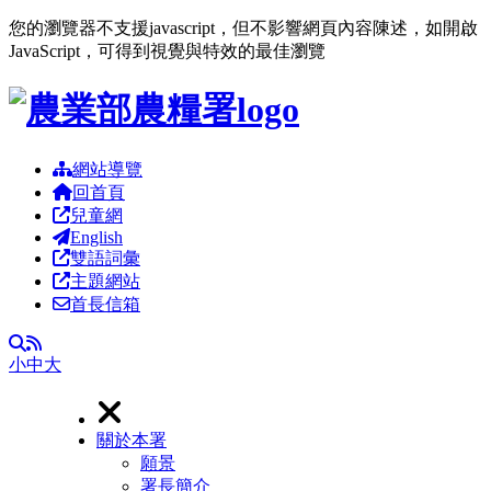
您的瀏覽器不支援javascript，但不影響網頁內容陳述，如開啟
JavaScript，可得到視覺與特效的最佳瀏覽
跳到主要內容區塊
網站導覽
回首頁
兒童網
English
雙語詞彙
主題網站
首長信箱
RSS
全文檢索
小
中
大
關於本署
願景
署長簡介