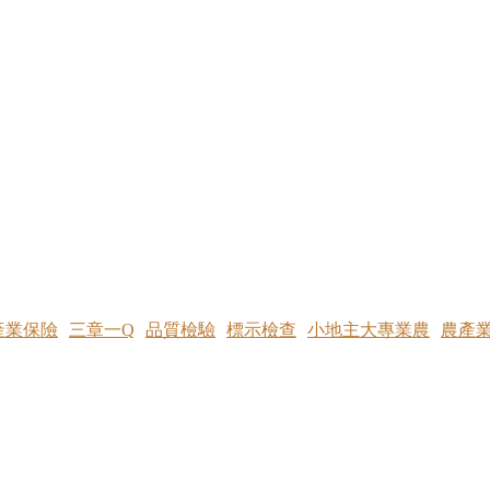
產業保險
三章一Q
品質檢驗
標示檢查
小地主大專業農
農產