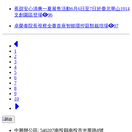
蕉甜安心清爽一夏展售活動6月6日至7日於臺北華山1914
文創園區登場
96
卓榮泰院長視察全臺首座智能環控菇類栽培場
97
上一頁
1
2
3
4
5
6
7
8
9
10
下一頁
:::
開啟
中興辦公區: 540207南投縣南投市光華路8號