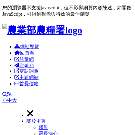
您的瀏覽器不支援javascript，但不影響網頁內容陳述，如開啟
JavaScript，可得到視覺與特效的最佳瀏覽
跳到主要內容區塊
網站導覽
回首頁
兒童網
English
雙語詞彙
主題網站
首長信箱
RSS
全文檢索
小
中
大
關於本署
願景
署長簡介