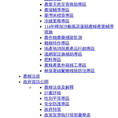
農業天然災害救助專區
農場輔導專區
臺灣米標章專區
冷鏈業務專區
114年樺加沙颱風花蓮縣農糧產業輔導
措施
農作物農藥殘留監測
雜糧特作專區
地產地消與農產品行銷專區
溫網室設施補助專區
肥料專區
農糧產業外籍移工專區
林保署綠鬣蜥移除防治專區
農糧法規
政府資訊公開
農糧法規及解釋
計畫評核
性別平等專區
安全防護專區
政府預算
政策宣導執行情形彙整表