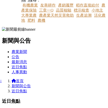
熱門搜尋：
有機農業
友善耕作
產銷履歷
稻作直接給付
農
產業保險
三章一Q
品質檢驗
標示檢查
小地主
大專業農
農產業天然災害救助
生產追溯
活化農
地
肥料
農機
新聞與公告
:::
農業新聞
公告
最新消息
近日焦點
人事異動
::
首頁
新聞與公告
近日焦點
近日焦點