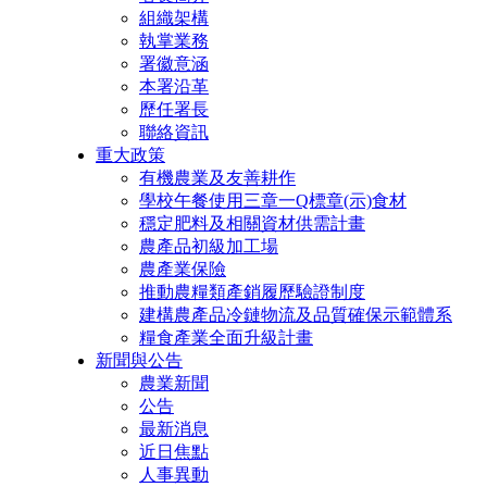
組織架構
執掌業務
署徽意涵
本署沿革
歷任署長
聯絡資訊
重大政策
有機農業及友善耕作
學校午餐使用三章一Q標章(示)食材
穩定肥料及相關資材供需計畫
農產品初級加工場
農產業保險
推動農糧類產銷履歷驗證制度
建構農產品冷鏈物流及品質確保示範體系
糧食產業全面升級計畫
新聞與公告
農業新聞
公告
最新消息
近日焦點
人事異動