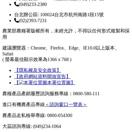
(049)233-2380
台北辦公區: 100024台北市杭州南路1段15號
(02)2393-7231
農業部農糧署版權所有，未經允許，不得以任何形式複製和採
用
建議瀏覽器：Chrome、Firefox、Edge、IE10.0以上版本、
Safari
( 螢幕最佳顯示效果為1366 x 768 )
【隱私權及安全政策】
【政府網站資料開放宣告】
【
本署位置圖】
農糧產品產銷履歷諮詢服務專線：0800-580-111
進口有機農產品專線
＜諮詢窗口一覽表＞
農產品走私檢舉專線: 0800-054300
大蒜諮詢專線: (049)234-1064