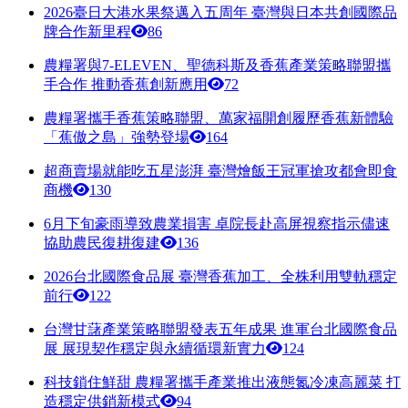
2026臺日大港水果祭邁入五周年 臺灣與日本共創國際品
牌合作新里程
86
農糧署與7-ELEVEN、聖德科斯及香蕉產業策略聯盟攜
手合作 推動香蕉創新應用
72
農糧署攜手香蕉策略聯盟、萬家福開創履歷香蕉新體驗
「蕉傲之島」強勢登場
164
超商賣場就能吃五星澎湃 臺灣燴飯王冠軍搶攻都會即食
商機
130
6月下旬豪雨導致農業損害 卓院長赴高屏視察指示儘速
協助農民復耕復建
136
2026台北國際食品展 臺灣香蕉加工、全株利用雙軌穩定
前行
122
台灣甘藷產業策略聯盟發表五年成果 進軍台北國際食品
展 展現契作穩定與永續循環新實力
124
科技鎖住鮮甜 農糧署攜手產業推出液態氮冷凍高麗菜 打
造穩定供銷新模式
94