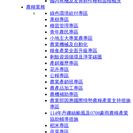
國內有機及友善耕作種植面積概況
農糧業務
綠色環境給付專區
果樹專區
種苗管理專區
青年農民專區
小地主大專業農專區
農業機械及自動化
糧食產業全面升級專區
剩餘資源循環及淨零碳匯
產銷履歷專區
花卉專區
公糧專區
農業產銷班專區
農產品加工專區
農機補助專區
農業部因應國際情勢農糧產業支持措施
專區
114年丹娜絲颱風及0708豪雨農糧產業
協助輔導措施
稻米專區
蔬菜專區