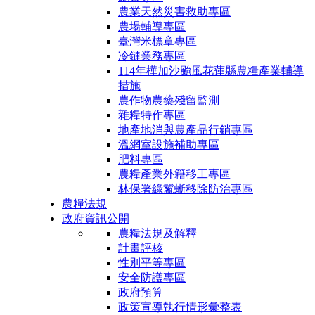
農業天然災害救助專區
農場輔導專區
臺灣米標章專區
冷鏈業務專區
114年樺加沙颱風花蓮縣農糧產業輔導
措施
農作物農藥殘留監測
雜糧特作專區
地產地消與農產品行銷專區
溫網室設施補助專區
肥料專區
農糧產業外籍移工專區
林保署綠鬣蜥移除防治專區
農糧法規
政府資訊公開
農糧法規及解釋
計畫評核
性別平等專區
安全防護專區
政府預算
政策宣導執行情形彙整表