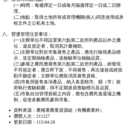
(一)時間：每週擇定一日或每月隔週擇定一日或二日辦
理。
(二)地點：取得土地所有或管理機關(個人)同意使用或承
租文件之公私有土地。
八、營運管理注意事項：
(一)主辦單位不得設置第六點第二款所列產品以外之攤
位，違反規定者，取消其計畫補助。
(二)主辦單位對於市集展售之產品，應先行檢視產品標
示，並定期抽檢產品，送檢驗單位檢驗品質。
(三)參展之農民應展售第六點第二款所列產品，經發現
不符規定者，應立即下架，不得展售，再次違規或經規
勸不聽從者，主辦單位應取消其展售資格。
(四)市集所販售各項產品，納入各直轄市、縣（市）政
府執行查驗範圍，得不定期派員查驗標示及品質。
(五)市集自治管理規範之內容，應包含農民進退場之機
制，促使多數農民參與市集。
資料來源：農糧署農業資源組（有機農業科）
瀏覽人次：211227
更新日期：115-04-28