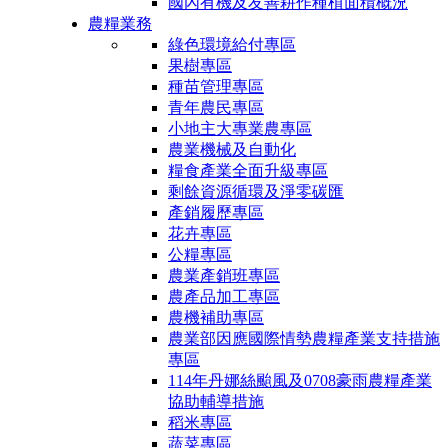
國內有機及友善耕作種植面積概況
農糧業務
綠色環境給付專區
果樹專區
種苗管理專區
青年農民專區
小地主大專業農專區
農業機械及自動化
糧食產業全面升級專區
剩餘資源循環及淨零碳匯
產銷履歷專區
花卉專區
公糧專區
農業產銷班專區
農產品加工專區
農機補助專區
農業部因應國際情勢農糧產業支持措施
專區
114年丹娜絲颱風及0708豪雨農糧產業
協助輔導措施
稻米專區
蔬菜專區