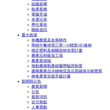
組織架構
執掌業務
署徽意涵
本署沿革
歷任署長
聯絡資訊
重大政策
有機農業及友善耕作
學校午餐使用三章一Q標章(示)食材
穩定肥料及相關資材供需計畫
農產品初級加工場
農產業保險
推動農糧類產銷履歷驗證制度
建構農產品冷鏈物流及品質確保示範體系
糧食產業全面升級計畫
新聞與公告
農業新聞
公告
最新消息
近日焦點
人事異動