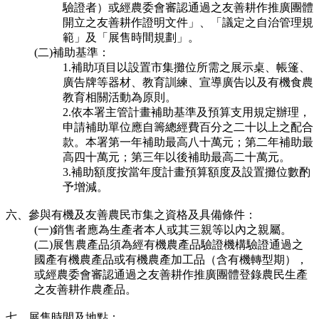
驗證者）或經農委會審認通過之友善耕作推廣團體
開立之友善耕作證明文件」、「議定之自治管理規
範」及「展售時間規劃」。
(二)補助基準：
1.補助項目以設置市集攤位所需之展示桌、帳篷、
廣告牌等器材、教育訓練、宣導廣告以及有機食農
教育相關活動為原則。
2.依本署主管計畫補助基準及預算支用規定辦理，
申請補助單位應自籌總經費百分之二十以上之配合
款。本署第一年補助最高八十萬元；第二年補助最
高四十萬元；第三年以後補助最高二十萬元。
3.補助額度按當年度計畫預算額度及設置攤位數酌
予增減。
六、參與有機及友善農民市集之資格及具備條件：
(一)銷售者應為生產者本人或其三親等以內之親屬。
(二)展售農產品須為經有機農產品驗證機構驗證通過之
國產有機農產品或有機農產加工品（含有機轉型期），
或經農委會審認通過之友善耕作推廣團體登錄農民生產
之友善耕作農產品。
七、展售時間及地點：