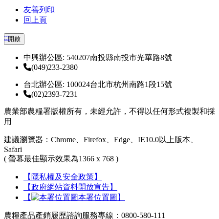
友善列印
回上頁
:::
開啟
中興辦公區: 540207南投縣南投市光華路8號
(049)233-2380
台北辦公區: 100024台北市杭州南路1段15號
(02)2393-7231
農業部農糧署版權所有，未經允許，不得以任何形式複製和採
用
建議瀏覽器：Chrome、Firefox、Edge、IE10.0以上版本、
Safari
( 螢幕最佳顯示效果為1366 x 768 )
【隱私權及安全政策】
【政府網站資料開放宣告】
【
本署位置圖】
農糧產品產銷履歷諮詢服務專線：0800-580-111