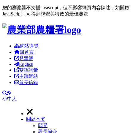
您的瀏覽器不支援javascript，但不影響網頁內容陳述，如開啟
JavaScript，可得到視覺與特效的最佳瀏覽
跳到主要內容區塊
網站導覽
回首頁
兒童網
English
雙語詞彙
主題網站
首長信箱
RSS
全文檢索
小
中
大
關於本署
願景
署長簡介