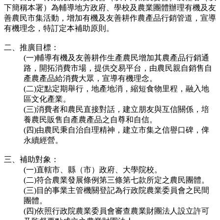
下簡稱本署）為輔導地方政府、學校及農業團體辦理有機及友
善農民市集活動，增加有機及友善耕作農產品行銷管道，宣導
有機理念，特訂定本補助原則。
二、推廣目標：
(一)輔導有機及友善耕作生產農民增加其農產品行銷通
路，開拓消費市場，提供交易平台，由農民親自銷售自
產農產品給消費大眾，宣導有機理念。
(二)定點定期舉行，地產地消，縮短食物里程，融入地
區文化產業。
(三)消費者和農民直接對話，建立朋友與互信關係，培
養農民販售自產農產品之自尊和自信。
(四)由農民秉自治自理精神，建立市集之信譽口碑，俾
永續經營。
三、補助對象：
(一)直轄市、縣（市）政府、大學院校。
(二)符合農業發展條例第三條第七款所定之農民團體。
(三)目的事業主管機關登記為行政院農業委員會之民間
團體。
(四)依照行政院農業委員會審查農業財團法人設立許可