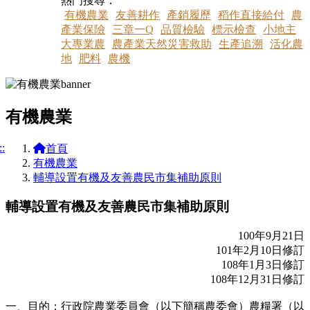
熱門搜尋：
有機農業
友善耕作
產銷履歷
稻作直接給付
農
產業保險
三章一Q
品質檢驗
標示檢查
小地主
大專業農
農產業天然災害救助
生產追溯
活化農
地
肥料
農機
有機農業
::
首頁
有機農業
輔導設置有機及友善農民市集補助原則
輔導設置有機及友善農民市集補助原則
100年9月21日
101年2月10日修訂
108年1月3日修訂
108年12月31日修訂
一、目的：行政院農業委員會（以下簡稱農委會）農糧署（以