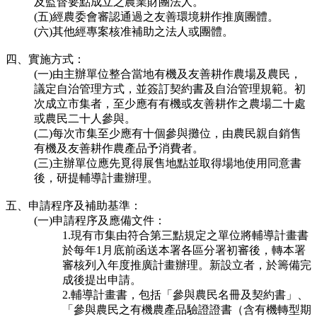
及監督要點成立之農業財團法人。
(五)經農委會審認通過之友善環境耕作推廣團體。
(六)其他經專案核准補助之法人或團體。
四、實施方式：
(一)由主辦單位整合當地有機及友善耕作農場及農民，
議定自治管理方式，並簽訂契約書及自治管理規範。初
次成立市集者，至少應有有機或友善耕作之農場二十處
或農民二十人參與。
(二)每次市集至少應有十個參與攤位，由農民親自銷售
有機及友善耕作農產品予消費者。
(三)主辦單位應先覓得展售地點並取得場地使用同意書
後，研提輔導計畫辦理。
五、申請程序及補助基準：
(一)申請程序及應備文件：
1.現有市集由符合第三點規定之單位將輔導計畫書
於每年1月底前函送本署各區分署初審後，轉本署
審核列入年度推廣計畫辦理。新設立者，於籌備完
成後提出申請。
2.輔導計畫書，包括「參與農民名冊及契約書」、
「參與農民之有機農產品驗證證書（含有機轉型期