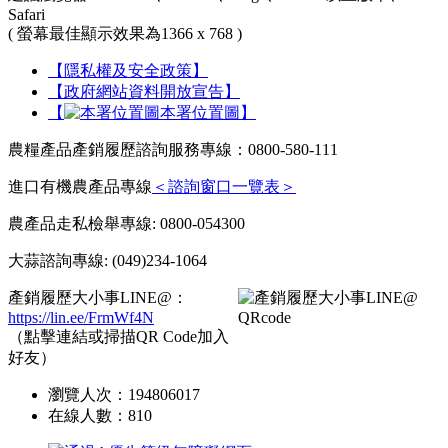
Safari
( 螢幕最佳顯示效果為1366 x 768 )
【隱私權及安全政策】
【政府網站資料開放宣告】
【
本署位置圖】
農糧產品產銷履歷諮詢服務專線：0800-580-111
進口有機農產品專線
＜諮詢窗口一覽表＞
農產品走私檢舉專線: 0800-054300
大蒜諮詢專線: (049)234-1064
產銷履歷大小事LINE@：
https://lin.ee/FrmWf4N
（點擊連結或掃描QR Code加入
好友）
瀏覽人次：
194806017
在線人數：
810