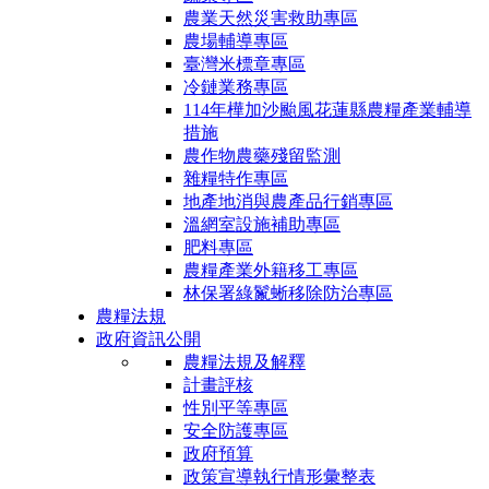
農業天然災害救助專區
農場輔導專區
臺灣米標章專區
冷鏈業務專區
114年樺加沙颱風花蓮縣農糧產業輔導
措施
農作物農藥殘留監測
雜糧特作專區
地產地消與農產品行銷專區
溫網室設施補助專區
肥料專區
農糧產業外籍移工專區
林保署綠鬣蜥移除防治專區
農糧法規
政府資訊公開
農糧法規及解釋
計畫評核
性別平等專區
安全防護專區
政府預算
政策宣導執行情形彙整表