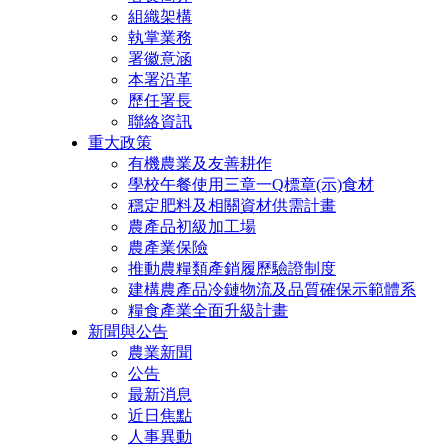
組織架構
執掌業務
署徽意涵
本署沿革
歷任署長
聯絡資訊
重大政策
有機農業及友善耕作
學校午餐使用三章一Q標章(示)食材
穩定肥料及相關資材供需計畫
農產品初級加工場
農產業保險
推動農糧類產銷履歷驗證制度
建構農產品冷鏈物流及品質確保示範體系
糧食產業全面升級計畫
新聞與公告
農業新聞
公告
最新消息
近日焦點
人事異動