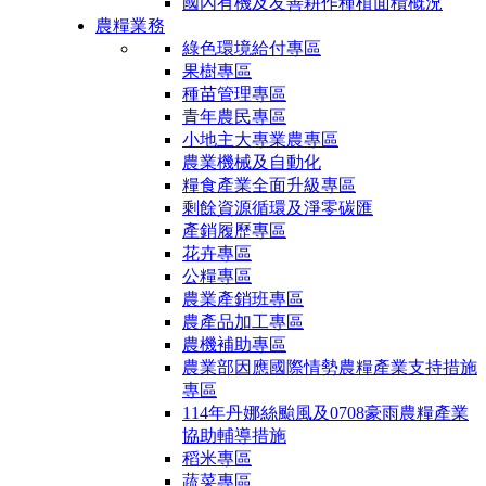
國內有機及友善耕作種植面積概況
農糧業務
綠色環境給付專區
果樹專區
種苗管理專區
青年農民專區
小地主大專業農專區
農業機械及自動化
糧食產業全面升級專區
剩餘資源循環及淨零碳匯
產銷履歷專區
花卉專區
公糧專區
農業產銷班專區
農產品加工專區
農機補助專區
農業部因應國際情勢農糧產業支持措施
專區
114年丹娜絲颱風及0708豪雨農糧產業
協助輔導措施
稻米專區
蔬菜專區