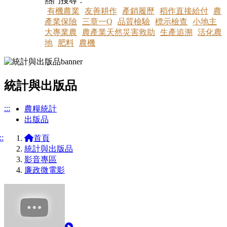
熱門搜尋：
有機農業
友善耕作
產銷履歷
稻作直接給付
農
產業保險
三章一Q
品質檢驗
標示檢查
小地主
大專業農
農產業天然災害救助
生產追溯
活化農
地
肥料
農機
統計與出版品
:::
農糧統計
出版品
::
首頁
統計與出版品
影音專區
廉政微電影
觀看