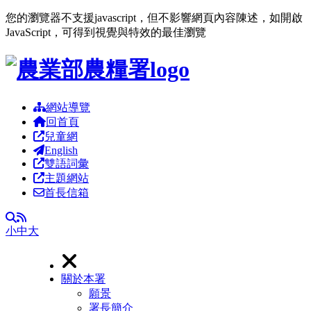
您的瀏覽器不支援javascript，但不影響網頁內容陳述，如開啟
JavaScript，可得到視覺與特效的最佳瀏覽
跳到主要內容區塊
網站導覽
回首頁
兒童網
English
雙語詞彙
主題網站
首長信箱
RSS
全文檢索
小
中
大
關於本署
願景
署長簡介