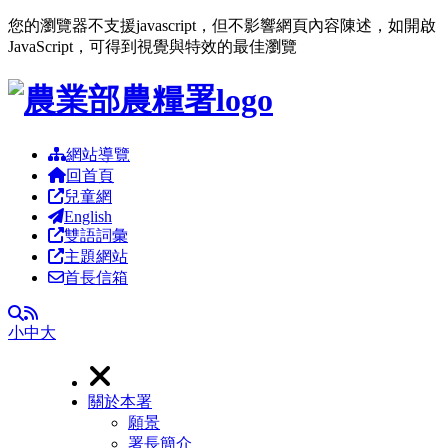
您的瀏覽器不支援javascript，但不影響網頁內容陳述，如開啟
JavaScript，可得到視覺與特效的最佳瀏覽
跳到主要內容區塊
網站導覽
回首頁
兒童網
English
雙語詞彙
主題網站
首長信箱
RSS
全文檢索
小
中
大
關於本署
願景
署長簡介