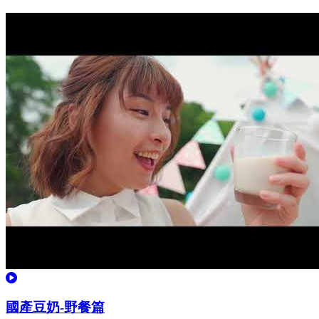
觀看
國產豆奶-野餐篇