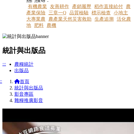
熱門搜尋：
有機農業
友善耕作
產銷履歷
稻作直接給付
農
產業保險
三章一Q
品質檢驗
標示檢查
小地主
大專業農
農產業天然災害救助
生產追溯
活化農
地
肥料
農機
統計與出版品
:::
農糧統計
出版品
::
首頁
統計與出版品
影音專區
雜糧推廣影音