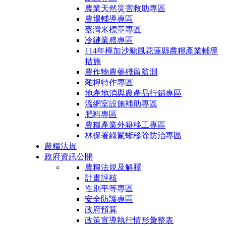
農業天然災害救助專區
農場輔導專區
臺灣米標章專區
冷鏈業務專區
114年樺加沙颱風花蓮縣農糧產業輔導
措施
農作物農藥殘留監測
雜糧特作專區
地產地消與農產品行銷專區
溫網室設施補助專區
肥料專區
農糧產業外籍移工專區
林保署綠鬣蜥移除防治專區
農糧法規
政府資訊公開
農糧法規及解釋
計畫評核
性別平等專區
安全防護專區
政府預算
政策宣導執行情形彙整表