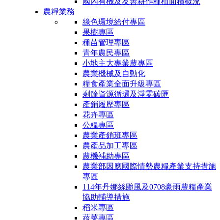
國內有機及友善耕作種植面積概況
農糧業務
綠色環境給付專區
果樹專區
種苗管理專區
青年農民專區
小地主大專業農專區
農業機械及自動化
糧食產業全面升級專區
剩餘資源循環及淨零碳匯
產銷履歷專區
花卉專區
公糧專區
農業產銷班專區
農產品加工專區
農機補助專區
農業部因應國際情勢農糧產業支持措施
專區
114年丹娜絲颱風及0708豪雨農糧產業
協助輔導措施
稻米專區
蔬菜專區