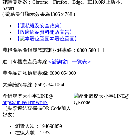
建議瀏覽器：Chrome、Firefox、Edge、IE10.0以上版本、
Safari
( 螢幕最佳顯示效果為1366 x 768 )
【隱私權及安全政策】
【政府網站資料開放宣告】
【
本署位置圖】
農糧產品產銷履歷諮詢服務專線：0800-580-111
進口有機農產品專線
＜諮詢窗口一覽表＞
農產品走私檢舉專線: 0800-054300
大蒜諮詢專線: (049)234-1064
產銷履歷大小事LINE@：
https://lin.ee/FrmWf4N
（點擊連結或掃描QR Code加入
好友）
瀏覽人次：
194698859
在線人數：
1233