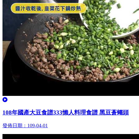
觀看
108年國產大豆食譜333懶人料理食譜 黑豆蒼蠅頭
發佈日期：109-04-01