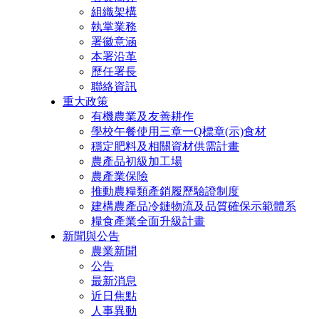
組織架構
執掌業務
署徽意涵
本署沿革
歷任署長
聯絡資訊
重大政策
有機農業及友善耕作
學校午餐使用三章一Q標章(示)食材
穩定肥料及相關資材供需計畫
農產品初級加工場
農產業保險
推動農糧類產銷履歷驗證制度
建構農產品冷鏈物流及品質確保示範體系
糧食產業全面升級計畫
新聞與公告
農業新聞
公告
最新消息
近日焦點
人事異動