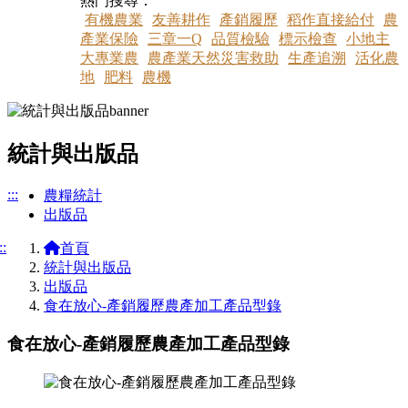
熱門搜尋：
有機農業
友善耕作
產銷履歷
稻作直接給付
農
產業保險
三章一Q
品質檢驗
標示檢查
小地主
大專業農
農產業天然災害救助
生產追溯
活化農
地
肥料
農機
統計與出版品
:::
農糧統計
出版品
::
首頁
統計與出版品
出版品
食在放心-產銷履歷農產加工產品型錄
食在放心-產銷履歷農產加工產品型錄