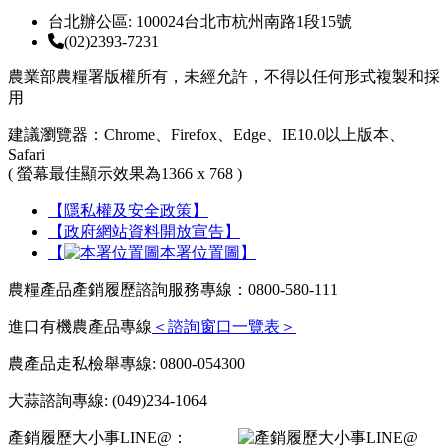
台北辦公區: 100024台北市杭州南路1段15號
(02)2393-7231
農業部農糧署版權所有，未經允許，不得以任何形式複製和採
用
建議瀏覽器：Chrome、Firefox、Edge、IE10.0以上版本、
Safari
( 螢幕最佳顯示效果為1366 x 768 )
【隱私權及安全政策】
【政府網站資料開放宣告】
【
本署位置圖】
農糧產品產銷履歷諮詢服務專線：0800-580-111
進口有機農產品專線
＜諮詢窗口一覽表＞
農產品走私檢舉專線: 0800-054300
大蒜諮詢專線: (049)234-1064
產銷履歷大小事LINE@：