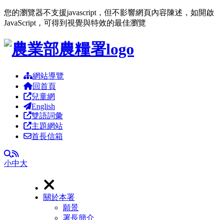
您的瀏覽器不支援javascript，但不影響網頁內容陳述，如開啟
JavaScript，可得到視覺與特效的最佳瀏覽
跳到主要內容區塊
網站導覽
回首頁
兒童網
English
雙語詞彙
主題網站
首長信箱
RSS
全文檢索
小
中
大
關於本署
願景
署長簡介