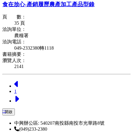
食在放心-產銷履歷農產加工產品型錄
頁 數：
35 頁
洽詢單位：
農糧署
洽詢電話：
049-2332380轉1118
書籍摘要：
瀏覽人次：
2141
上一頁
1
下一頁
:::
開啟
中興辦公區: 540207南投縣南投市光華路8號
(049)233-2380