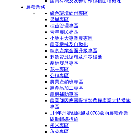
國內有機及友善耕作種植面積概況
農糧業務
綠色環境給付專區
果樹專區
種苗管理專區
青年農民專區
小地主大專業農專區
農業機械及自動化
糧食產業全面升級專區
剩餘資源循環及淨零碳匯
產銷履歷專區
花卉專區
公糧專區
農業產銷班專區
農產品加工專區
農機補助專區
農業部因應國際情勢農糧產業支持措施
專區
114年丹娜絲颱風及0708豪雨農糧產業
協助輔導措施
稻米專區
蔬菜專區