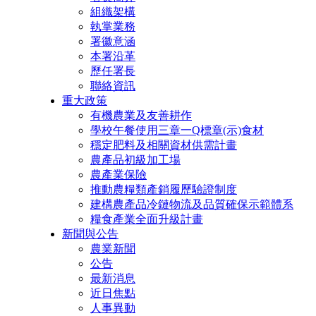
組織架構
執掌業務
署徽意涵
本署沿革
歷任署長
聯絡資訊
重大政策
有機農業及友善耕作
學校午餐使用三章一Q標章(示)食材
穩定肥料及相關資材供需計畫
農產品初級加工場
農產業保險
推動農糧類產銷履歷驗證制度
建構農產品冷鏈物流及品質確保示範體系
糧食產業全面升級計畫
新聞與公告
農業新聞
公告
最新消息
近日焦點
人事異動