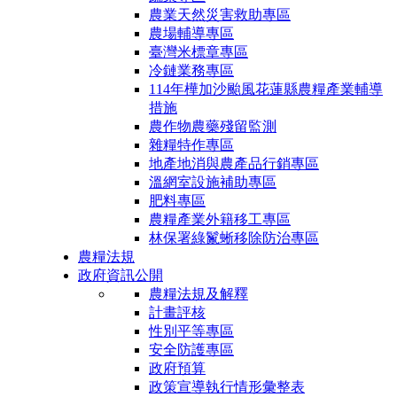
農業天然災害救助專區
農場輔導專區
臺灣米標章專區
冷鏈業務專區
114年樺加沙颱風花蓮縣農糧產業輔導
措施
農作物農藥殘留監測
雜糧特作專區
地產地消與農產品行銷專區
溫網室設施補助專區
肥料專區
農糧產業外籍移工專區
林保署綠鬣蜥移除防治專區
農糧法規
政府資訊公開
農糧法規及解釋
計畫評核
性別平等專區
安全防護專區
政府預算
政策宣導執行情形彙整表