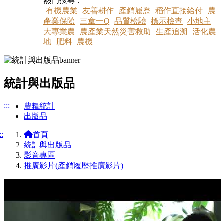
熱門搜尋：
有機農業
友善耕作
產銷履歷
稻作直接給付
農
產業保險
三章一Q
品質檢驗
標示檢查
小地主
大專業農
農產業天然災害救助
生產追溯
活化農
地
肥料
農機
統計與出版品
:::
農糧統計
出版品
::
首頁
統計與出版品
影音專區
推廣影片(產銷履歷推廣影片)