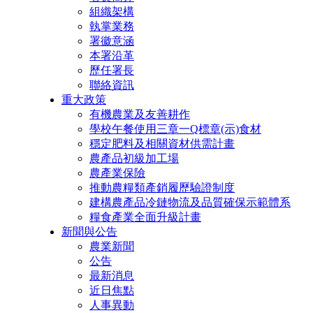
組織架構
執掌業務
署徽意涵
本署沿革
歷任署長
聯絡資訊
重大政策
有機農業及友善耕作
學校午餐使用三章一Q標章(示)食材
穩定肥料及相關資材供需計畫
農產品初級加工場
農產業保險
推動農糧類產銷履歷驗證制度
建構農產品冷鏈物流及品質確保示範體系
糧食產業全面升級計畫
新聞與公告
農業新聞
公告
最新消息
近日焦點
人事異動