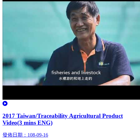
觀看
2017 Taiwan/Traceability Agricultural Product
Video(3 mins ENG)
發佈日期：108-09-16