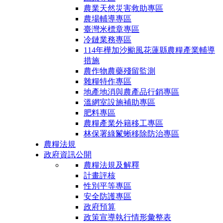
農業天然災害救助專區
農場輔導專區
臺灣米標章專區
冷鏈業務專區
114年樺加沙颱風花蓮縣農糧產業輔導
措施
農作物農藥殘留監測
雜糧特作專區
地產地消與農產品行銷專區
溫網室設施補助專區
肥料專區
農糧產業外籍移工專區
林保署綠鬣蜥移除防治專區
農糧法規
政府資訊公開
農糧法規及解釋
計畫評核
性別平等專區
安全防護專區
政府預算
政策宣導執行情形彙整表