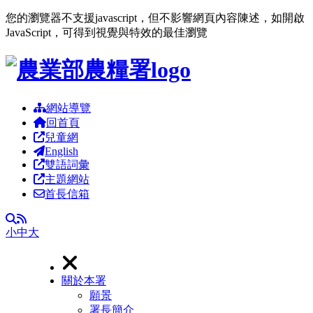
您的瀏覽器不支援javascript，但不影響網頁內容陳述，如開啟
JavaScript，可得到視覺與特效的最佳瀏覽
跳到主要內容區塊
網站導覽
回首頁
兒童網
English
雙語詞彙
主題網站
首長信箱
RSS
全文檢索
小
中
大
關於本署
願景
署長簡介