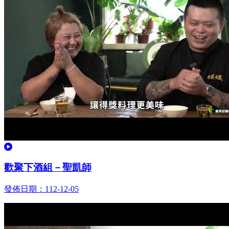
觀看
歡聚下酒組－聖凱師
發佈日期：112-12-05