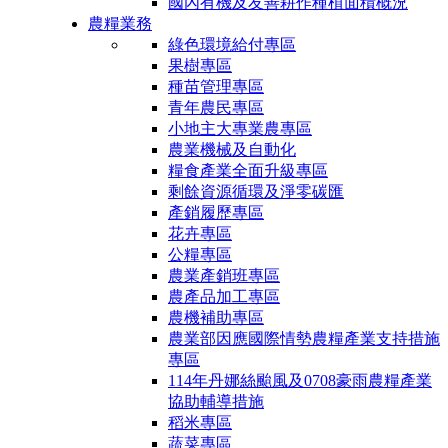
國內有機及友善耕作種植面積概況
農糧業務
綠色環境給付專區
果樹專區
種苗管理專區
青年農民專區
小地主大專業農專區
農業機械及自動化
糧食產業全面升級專區
剩餘資源循環及淨零碳匯
產銷履歷專區
花卉專區
公糧專區
農業產銷班專區
農產品加工專區
農機補助專區
農業部因應國際情勢農糧產業支持措施
專區
114年丹娜絲颱風及0708豪雨農糧產業
協助輔導措施
稻米專區
蔬菜專區