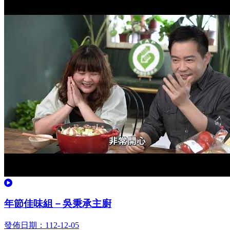
觀看
年節佳味組－吳秉承主廚
發佈日期：112-12-05