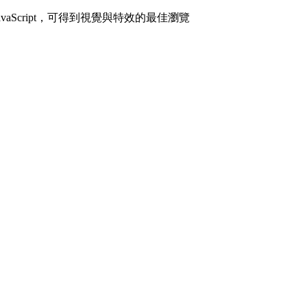
avaScript，可得到視覺與特效的最佳瀏覽