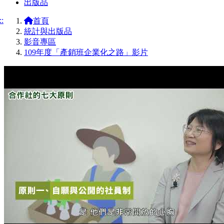
出版品
::
首頁
統計與出版品
影音專區
109年度「產銷班企業化之路」影片