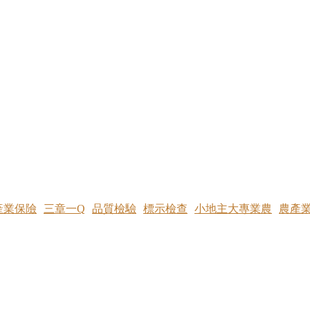
產業保險
三章一Q
品質檢驗
標示檢查
小地主大專業農
農產