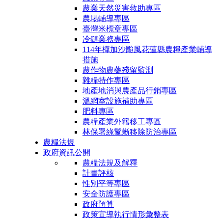
農業天然災害救助專區
農場輔導專區
臺灣米標章專區
冷鏈業務專區
114年樺加沙颱風花蓮縣農糧產業輔導
措施
農作物農藥殘留監測
雜糧特作專區
地產地消與農產品行銷專區
溫網室設施補助專區
肥料專區
農糧產業外籍移工專區
林保署綠鬣蜥移除防治專區
農糧法規
政府資訊公開
農糧法規及解釋
計畫評核
性別平等專區
安全防護專區
政府預算
政策宣導執行情形彙整表