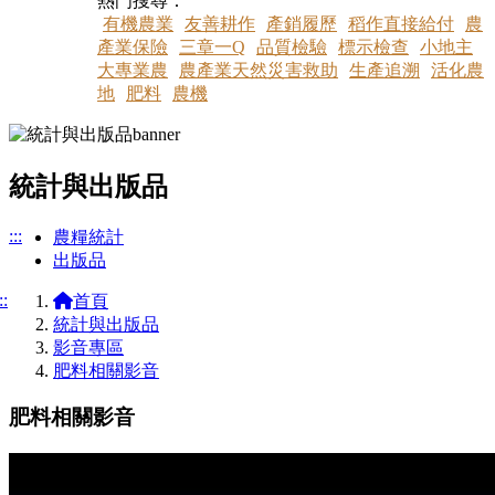
熱門搜尋：
有機農業
友善耕作
產銷履歷
稻作直接給付
農
產業保險
三章一Q
品質檢驗
標示檢查
小地主
大專業農
農產業天然災害救助
生產追溯
活化農
地
肥料
農機
統計與出版品
:::
農糧統計
出版品
::
首頁
統計與出版品
影音專區
肥料相關影音
肥料相關影音