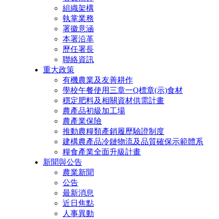
組織架構
執掌業務
署徽意涵
本署沿革
歷任署長
聯絡資訊
重大政策
有機農業及友善耕作
學校午餐使用三章一Q標章(示)食材
穩定肥料及相關資材供需計畫
農產品初級加工場
農產業保險
推動農糧類產銷履歷驗證制度
建構農產品冷鏈物流及品質確保示範體系
糧食產業全面升級計畫
新聞與公告
農業新聞
公告
最新消息
近日焦點
人事異動