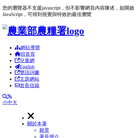
您的瀏覽器不支援javascript，但不影響網頁內容陳述，如開啟
JavaScript，可得到視覺與特效的最佳瀏覽
跳到主要內容區塊
網站導覽
回首頁
兒童網
English
雙語詞彙
主題網站
首長信箱
RSS
全文檢索
小
中
大
關於本署
願景
署長簡介