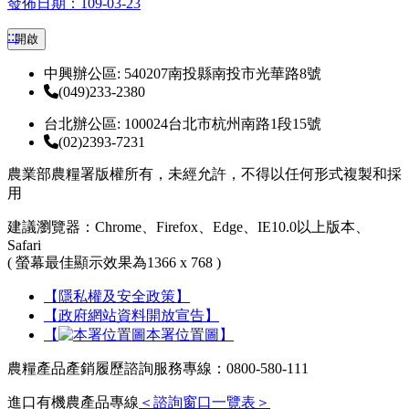
發佈日期：109-03-23
:::
開啟
中興辦公區: 540207南投縣南投市光華路8號
(049)233-2380
台北辦公區: 100024台北市杭州南路1段15號
(02)2393-7231
農業部農糧署版權所有，未經允許，不得以任何形式複製和採
用
建議瀏覽器：Chrome、Firefox、Edge、IE10.0以上版本、
Safari
( 螢幕最佳顯示效果為1366 x 768 )
【隱私權及安全政策】
【政府網站資料開放宣告】
【
本署位置圖】
農糧產品產銷履歷諮詢服務專線：0800-580-111
進口有機農產品專線
＜諮詢窗口一覽表＞