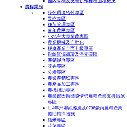
國內有機及友善耕作種植面積概況
農糧業務
綠色環境給付專區
果樹專區
種苗管理專區
青年農民專區
小地主大專業農專區
農業機械及自動化
糧食產業全面升級專區
剩餘資源循環及淨零碳匯
產銷履歷專區
花卉專區
公糧專區
農業產銷班專區
農產品加工專區
農機補助專區
農業部因應國際情勢農糧產業支持措施
專區
114年丹娜絲颱風及0708豪雨農糧產業
協助輔導措施
稻米專區
蔬菜專區