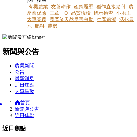
熱門搜尋：
有機農業
友善耕作
產銷履歷
稻作直接給付
農
產業保險
三章一Q
品質檢驗
標示檢查
小地主
大專業農
農產業天然災害救助
生產追溯
活化農
地
肥料
農機
新聞與公告
:::
農業新聞
公告
最新消息
近日焦點
人事異動
::
首頁
新聞與公告
近日焦點
近日焦點