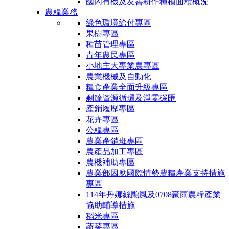
國內有機及友善耕作種植面積概況
農糧業務
綠色環境給付專區
果樹專區
種苗管理專區
青年農民專區
小地主大專業農專區
農業機械及自動化
糧食產業全面升級專區
剩餘資源循環及淨零碳匯
產銷履歷專區
花卉專區
公糧專區
農業產銷班專區
農產品加工專區
農機補助專區
農業部因應國際情勢農糧產業支持措施
專區
114年丹娜絲颱風及0708豪雨農糧產業
協助輔導措施
稻米專區
蔬菜專區