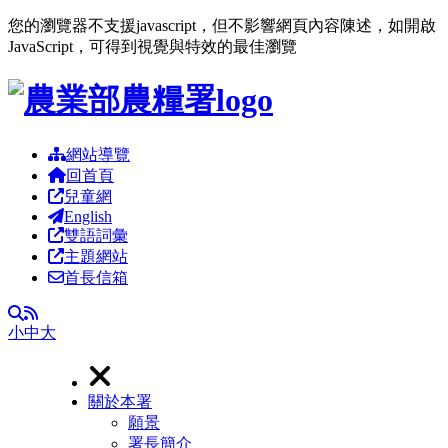
您的瀏覽器不支援javascript，但不影響網頁內容陳述，如開啟
JavaScript，可得到視覺與特效的最佳瀏覽
跳到主要內容區塊
網站導覽
回首頁
兒童網
English
雙語詞彙
主題網站
首長信箱
RSS
全文檢索
小
中
大
關於本署
願景
署長簡介