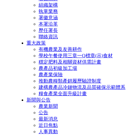
組織架構
執掌業務
署徽意涵
本署沿革
歷任署長
聯絡資訊
重大政策
有機農業及友善耕作
學校午餐使用三章一Q標章(示)食材
穩定肥料及相關資材供需計畫
農產品初級加工場
農產業保險
推動農糧類產銷履歷驗證制度
建構農產品冷鏈物流及品質確保示範體系
糧食產業全面升級計畫
新聞與公告
農業新聞
公告
最新消息
近日焦點
人事異動