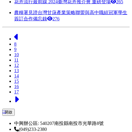
花卉流行最前線 2024臺灣花卉推介會 重磅登場
265
農糧署見證台灣甘藷產業策略聯盟與高中職組冠軍學生
簽訂合作備忘錄
276
上一頁
8
9
10
11
12
13
14
15
16
17
下一頁
:::
開啟
中興辦公區: 540207南投縣南投市光華路8號
(049)233-2380