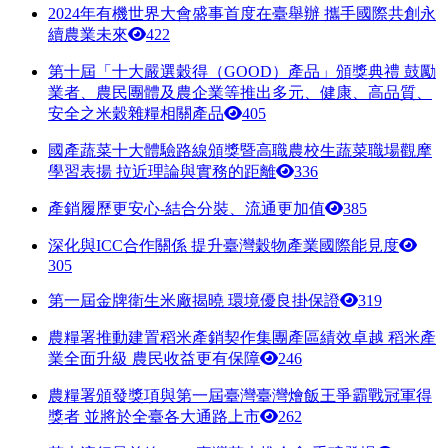
2024年有機世界大會盛事首度在臺舉辦 攜手國際共創永
續農業未來
422
第十屆「十大嚴選穀得（GOOD）產品」頒獎典禮 鼓勵
業者、農民團體及農企業等推出多元、健康、高品質、
安全之米穀雜糧相關產品
405
國產蔬菜十大體驗路線頒獎暨高職農校生蔬菜職場觀摩
學習表揚 拉近理論與實務的距離
336
產銷履歷更安心-結合分裝、流通更加值
385
深化與ICC合作關係 提升臺灣穀物產業國際能見度
305
第一屆金牌衛生米廠揭曉 環境優良掛保證
319
農糧署推動建置稻米產銷契作集團產區績效卓越 稻米產
業全面升級 農民收益更有保障
246
農糧署頒發獎項與第一屆臺灣臺灣燴飯王爭霸戰冠軍得
獎者 並將於全臺各大通路上市
262