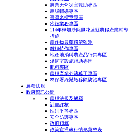
農業天然災害救助專區
農場輔導專區
臺灣米標章專區
冷鏈業務專區
114年樺加沙颱風花蓮縣農糧產業輔導
措施
農作物農藥殘留監測
雜糧特作專區
地產地消與農產品行銷專區
溫網室設施補助專區
肥料專區
農糧產業外籍移工專區
林保署綠鬣蜥移除防治專區
農糧法規
政府資訊公開
農糧法規及解釋
計畫評核
性別平等專區
安全防護專區
政府預算
政策宣導執行情形彙整表