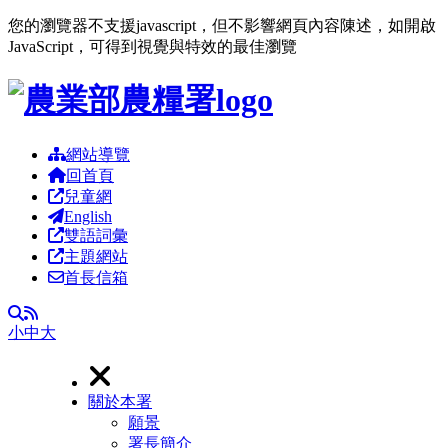
您的瀏覽器不支援javascript，但不影響網頁內容陳述，如開啟
JavaScript，可得到視覺與特效的最佳瀏覽
跳到主要內容區塊
網站導覽
回首頁
兒童網
English
雙語詞彙
主題網站
首長信箱
RSS
全文檢索
小
中
大
關於本署
願景
署長簡介