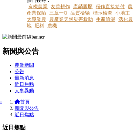
熱門搜尋：
有機農業
友善耕作
產銷履歷
稻作直接給付
農
產業保險
三章一Q
品質檢驗
標示檢查
小地主
大專業農
農產業天然災害救助
生產追溯
活化農
地
肥料
農機
新聞與公告
:::
農業新聞
公告
最新消息
近日焦點
人事異動
::
首頁
新聞與公告
近日焦點
近日焦點