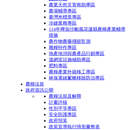
農業天然災害救助專區
農場輔導專區
臺灣米標章專區
冷鏈業務專區
114年樺加沙颱風花蓮縣農糧產業輔導
措施
農作物農藥殘留監測
雜糧特作專區
地產地消與農產品行銷專區
溫網室設施補助專區
肥料專區
農糧產業外籍移工專區
林保署綠鬣蜥移除防治專區
農糧法規
政府資訊公開
農糧法規及解釋
計畫評核
性別平等專區
安全防護專區
政府預算
政策宣導執行情形彙整表