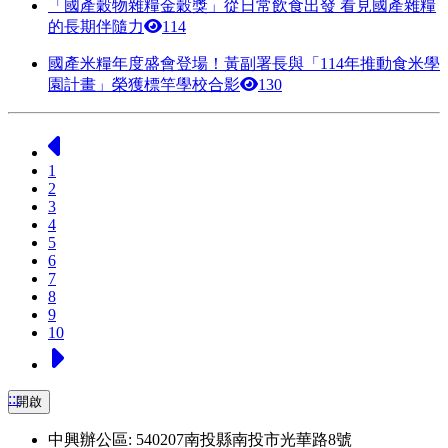
「國產穀物雜糧金穀獎」從日常飲食出發 看見國產雜糧
的長期伴隨力
114
國產米糧年度盛會登場！黃副署長與「114年推動食米學
園計畫」榮獲標竿學校合影
130
上一頁
1
2
3
4
5
6
7
8
9
10
下一頁
:::
開啟
中興辦公區: 540207南投縣南投市光華路8號