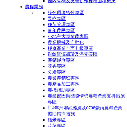
國內有機及友善耕作種植面積概況
農糧業務
綠色環境給付專區
果樹專區
種苗管理專區
青年農民專區
小地主大專業農專區
農業機械及自動化
糧食產業全面升級專區
剩餘資源循環及淨零碳匯
產銷履歷專區
花卉專區
公糧專區
農業產銷班專區
農產品加工專區
農機補助專區
農業部因應國際情勢農糧產業支持措施
專區
114年丹娜絲颱風及0708豪雨農糧產業
協助輔導措施
稻米專區
蔬菜專區