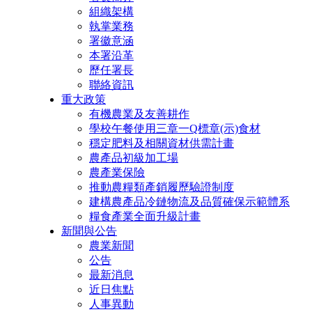
組織架構
執掌業務
署徽意涵
本署沿革
歷任署長
聯絡資訊
重大政策
有機農業及友善耕作
學校午餐使用三章一Q標章(示)食材
穩定肥料及相關資材供需計畫
農產品初級加工場
農產業保險
推動農糧類產銷履歷驗證制度
建構農產品冷鏈物流及品質確保示範體系
糧食產業全面升級計畫
新聞與公告
農業新聞
公告
最新消息
近日焦點
人事異動