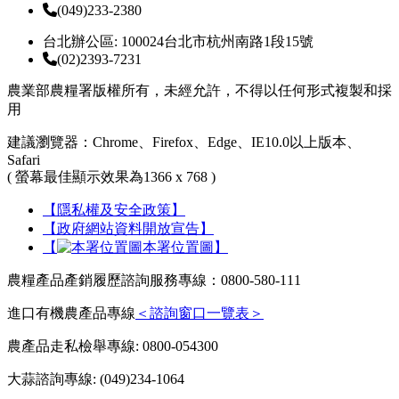
(049)233-2380
台北辦公區: 100024台北市杭州南路1段15號
(02)2393-7231
農業部農糧署版權所有，未經允許，不得以任何形式複製和採
用
建議瀏覽器：Chrome、Firefox、Edge、IE10.0以上版本、
Safari
( 螢幕最佳顯示效果為1366 x 768 )
【隱私權及安全政策】
【政府網站資料開放宣告】
【
本署位置圖】
農糧產品產銷履歷諮詢服務專線：0800-580-111
進口有機農產品專線
＜諮詢窗口一覽表＞
農產品走私檢舉專線: 0800-054300
大蒜諮詢專線: (049)234-1064