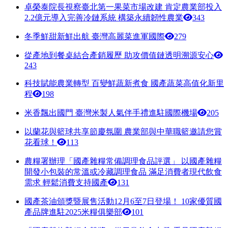
卓榮泰院長視察臺北第一果菜市場改建 肯定農業部投入
2.2億元導入完善冷鏈系統 構築永續韌性農業
343
冬季鮮甜新鮮出航 臺灣高麗菜進軍國際
279
從產地到餐桌結合產銷履歷 助攻價值鏈透明溯源安心
243
科技賦能農業轉型 百變鮮蔬新煮食 國產蔬菜高值化新里
程
198
米香飄出國門 臺灣米製人氣伴手禮進駐國際機場
205
以蘭花與籃球共享節慶氛圍 農業部與中華職籃邀請您賞
花看球！
113
農糧署辦理「國產雜糧常備調理食品評選」 以國產雜糧
開發小包裝的常溫或冷藏調理食品 滿足消費者現代飲食
需求 輕鬆消費支持國產
131
國產茶油頒獎暨展售活動12月6至7日登場！ 10家優質國
產品牌進駐2025米糧俱樂部
101