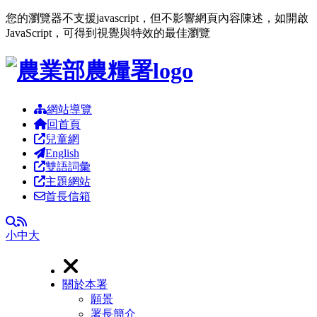
您的瀏覽器不支援javascript，但不影響網頁內容陳述，如開啟
JavaScript，可得到視覺與特效的最佳瀏覽
跳到主要內容區塊
網站導覽
回首頁
兒童網
English
雙語詞彙
主題網站
首長信箱
RSS
全文檢索
小
中
大
關於本署
願景
署長簡介