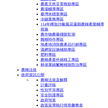
農業天然災害救助專區
農場輔導專區
臺灣米標章專區
冷鏈業務專區
114年樺加沙颱風花蓮縣農糧產業輔導
措施
農作物農藥殘留監測
雜糧特作專區
地產地消與農產品行銷專區
溫網室設施補助專區
肥料專區
農糧產業外籍移工專區
林保署綠鬣蜥移除防治專區
農糧法規
政府資訊公開
農糧法規及解釋
計畫評核
性別平等專區
安全防護專區
政府預算
政策宣導執行情形彙整表