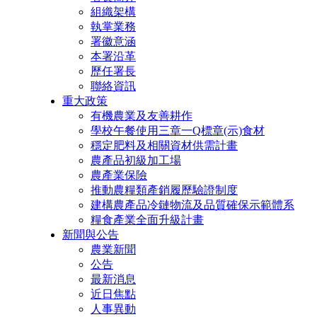
組織架構
執掌業務
署徽意涵
本署沿革
歷任署長
聯絡資訊
重大政策
有機農業及友善耕作
學校午餐使用三章一Q標章(示)食材
穩定肥料及相關資材供需計畫
農產品初級加工場
農產業保險
推動農糧類產銷履歷驗證制度
建構農產品冷鏈物流及品質確保示範體系
糧食產業全面升級計畫
新聞與公告
農業新聞
公告
最新消息
近日焦點
人事異動