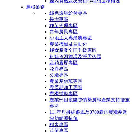
國內有機及友善耕作種植面積概況
農糧業務
綠色環境給付專區
果樹專區
種苗管理專區
青年農民專區
小地主大專業農專區
農業機械及自動化
糧食產業全面升級專區
剩餘資源循環及淨零碳匯
產銷履歷專區
花卉專區
公糧專區
農業產銷班專區
農產品加工專區
農機補助專區
農業部因應國際情勢農糧產業支持措施
專區
114年丹娜絲颱風及0708豪雨農糧產業
協助輔導措施
稻米專區
蔬菜專區