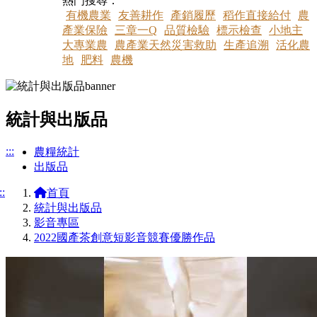
熱門搜尋：
有機農業
友善耕作
產銷履歷
稻作直接給付
農
產業保險
三章一Q
品質檢驗
標示檢查
小地主
大專業農
農產業天然災害救助
生產追溯
活化農
地
肥料
農機
統計與出版品
:::
農糧統計
出版品
::
首頁
統計與出版品
影音專區
2022國產茶創意短影音競賽優勝作品